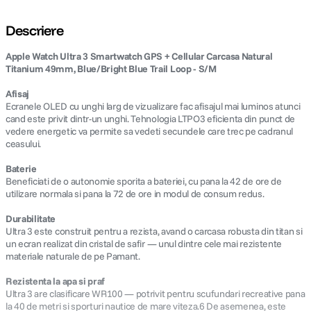
Descriere
Apple Watch Ultra 3 Smartwatch GPS + Cellular Carcasa Natural
Titanium 49mm, Blue/Bright Blue Trail Loop - S/M
Afisaj
Ecranele OLED cu unghi larg de vizualizare fac afisajul mai luminos atunci
cand este privit dintr-un unghi. Tehnologia LTPO3 eficienta din punct de
vedere energetic va permite sa vedeti secundele care trec pe cadranul
ceasului.
Baterie
Beneficiati de o autonomie sporita a bateriei, cu pana la 42 de ore de
utilizare normala si pana la 72 de ore in modul de consum redus.
Durabilitate
Ultra 3 este construit pentru a rezista, avand o carcasa robusta din titan si
un ecran realizat din cristal de safir — unul dintre cele mai rezistente
materiale naturale de pe Pamant.
Rezistenta la apa si praf
Ultra 3 are clasificare WR100 — potrivit pentru scufundari recreative pana
la 40 de metri si sporturi nautice de mare viteza.6 De asemenea, este