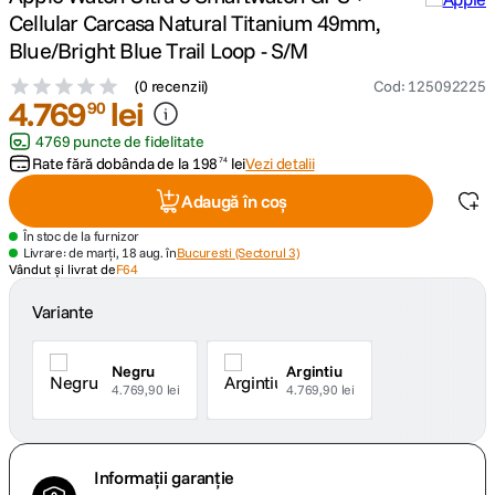
Cellular Carcasa Natural Titanium 49mm,
canon sx740 hs
Blue/Bright Blue Trail Loop - S/M
5
.
(
0 recenzii
)
Cod
:
125092225
lavaliera
4
.
769
6
.
lei
90
4769 puncte de fidelitate
sony fx
7
.
Rate fără dobânda de la
198
lei
Vezi detalii
74
Adaugă în coș
card memorie
8
.
În stoc de la furnizor
Livrare: de marți, 18 aug. în
Bucuresti (Sectorul 3)
dji mic mini
9
.
Vândut și livrat de
F64
Variante
dji osmo
10
.
Negru
Argintiu
4.769,90 lei
4.769,90 lei
Informații garanție