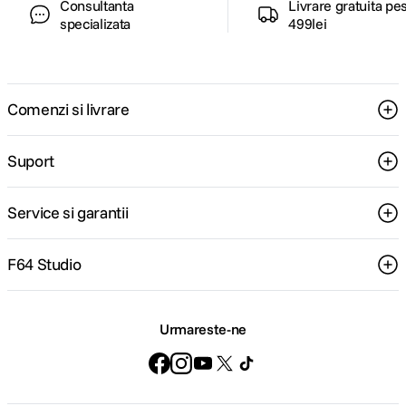
Consultanta
Livrare gratuita pe
asculta muzica sau podcasturi hands-free. Iar daca nu ai AirPods
specializata
499lei
langa tine, poti reda acum continut media prin difuzorul ceasului.
Stiva inteligenta vine cu sugestii.
Stiva inteligenta iti ofera sugestii
bazate pe ceea ce iti este util imediat, cum ar fi antrenamentul
zilnic. Acum poti incepe antrenamentul pentru picioare mai repede
decat ai spune „Fara munca nu‑i rasplata”.
Comenzi si livrare
Traducere in timp real pentru conversatiile tale.
Cu Apple
Intelligence de pe iPhone, functia Mesaje traduce automat textele
in limba preferata. Si voilà, nimic nu se pierde prin traducere.
Suport
Service si garantii
F64 Studio
Urmareste-ne
Siguranta. Un adevarat colac de salvare.