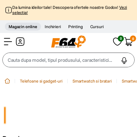
Da lumina ideilor tale! Descopera ofertele noastre Godox!
Vezi
selectia!
Magazin online
Inchirieri
Printing
Cursuri
0
0
Cont
Cauta dupa model, tipul produsului, caracteristici...
Top Cautari
Telefoane si gadget-uri
Smartwatch si bratari
Smartw
canon g7x
1
.
trepied
2
.
trepied telefon
3
.
peak design
4
.