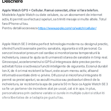
Descriere
Apple Watch GPS + Cellular. Ramai conectat, chiar si fara telefon.
canon sx740 hs
5
.
Modelele Apple Watch cu date celulare, cu un abonament de internet
activ, iti permit sa efectuezi apeluri, sa trimiti mesaje si multe altele. Totul
lavaliera
6
.
fara iPhone-ul tau.
Pentru detalii acceseaza
https://www.apple.com/ro/watch/cellular/
sony fx
7
.
Apple Watch SE 3 imbina perfect tehnologia moderna cu designul practic,
card memorie
8
.
oferind functii avansate pentru sanatate, siguranta si stil personal. Cu
senzori inovatori precum cel cardiac si monitorizarea temperaturii la
incheietura, ceasul te ajuta sa iti urmaresti starea de sanatate in timp real.
dji mic mini
9
.
Giroscopul, accelerometrul si GPS-ul integreaza date precise pentru
activitati fizice si activeaza functii inteligente de siguranta. Ecranul durabil
dji osmo
Ion-X, de 4 ori mai rezistent la fisuri, este acum mereu activ, afisand
10
.
informatii esentiale dintr-o privire. Difuzorul si microfonul integrate iti
permit sa preiei apeluri, sa asculti muzica sau podcasturi direct de la
incheietura, iar rezistenta la apa de pana la 50 m face ca Apple Watch SE 3
sa fie un partener de incredere atat pe uscat, cat si in apa. In plus,
personalizarea prin cadrane variate si curele in multiple culori si stiluri iti
ofera libertatea de a-l adapta pe gustul tau.