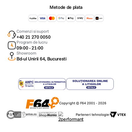
Stii ca te poti baza pe Apple Watch SE 3, fiindca este plin de inovatii
Metode de plata
in materie de siguranta. Este conceput pentru a suna dupa ajutor
atunci cand ai cea mai mare nevoie de el – chiar daca nu poti ajunge
la iPhone-ul tau.
S.O.S. urgente. Imediat.
Ai nevoie de ajutor urgent? Trebuie doar
sa apesi lung pe butonul lateral de pe Apple Watch SE 3 pentru a
Comenzi si suport
incerca sa apelezi serviciile de urgenta si sa-ti furnizezi locatia.*
+40 21 270 0050
Detectare cadere la raport.
Daca SE 3 detecteaza ca ai suferit o
Program de lucru
cazatura puternica, poate sa te conecteze automat la serviciile de
09:00 - 21:00
urgenta, sa le furnizeze dispecerilor locatia ta si sa ii anunte pe cei
Showroom
dragi.*
Bd-ul Unirii 64, Bucuresti
Detectare accident.
Protectorul tau oriunde ai fi. Daca ai suferit un
accident de masina grav, SE 3 te poate ajuta automat sa apelezi
serviciile de urgenta, sa iti partajezi locatia si sa anunti contactele
tale de urgenta.*
Cand esti pe drum, Acompanierea e cu tine.
Ceasul tau poate
anunta automat pe cineva cand ajungi la destinatie. Iar daca mergi
la alergare cand este intuneric, poti incepe o sesiune de
Acompaniere pe durata antrenamentului pentru a anunta un
prieten cand ai terminat.
Copyright © F64 2001 - 2026
Functia Retrasare te aduce pe drumul cel bun.
Functia Retrasare
din aplicatia Busola foloseste datele GPS pentru a crea automat
Parteneri tehnologie:
ruta pe care ai parcurs‑o, cand esti in afara ariei de acoperire. Poti
adauga cu usurinta puncte de reper pentru locatii, cum ar fi puncte
de inceput pe traseu sau locuri de campare.