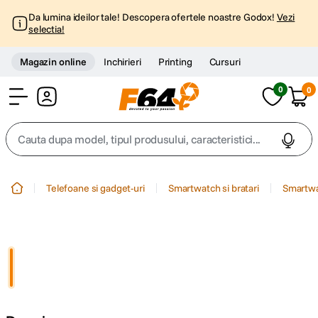
Da lumina ideilor tale! Descopera ofertele noastre Godox!
Vezi
selectia!
Magazin online
Inchirieri
Printing
Cursuri
0
0
Cont
Cauta dupa model, tipul produsului, caracteristici...
Top Cautari
Telefoane si gadget-uri
Smartwatch si bratari
Smartw
canon g7x
1
.
trepied
2
.
trepied telefon
3
.
peak design
4
.