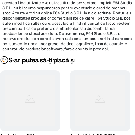
acestea fiind utilizate exclusiv cu titlu de prezentare. Implicit F64 Studio
Apple Watch SE 3
putere
Greutate
26,4 g
S.R.L. nu isi asuma raspunderea pentru eventualele erori de pret sau
este partenerul tau
Urmareste-ti
stoc. Aceste erori nu obliga F64 Studio S.R.L. la nicio actiune. Preturile si
perfect de alergare.
obiectivele zilnice de
Un aspect
disponibilitatea produselor comercializate de catre F64 Studio SRL pot
Folosind GPS-ul
miscare, antrenament
imbunatatit ofera
suferi modificari ulterioare, acest lucru fiind influentat de factori externi
CARACTERISTICI GENERALE
integrat si senzori
si stat in picioare cu
precum politica de preturi a distribuitorilor sau disponibilitatea
patru butoane noi in
avansati, te poate
Inelele de activitate.
produselor pe stocul acestora. De asemenea, F64 Studio S.R.L. isi
colturi, ca sa poti
ajuta sa-ti
Castiga premii si
Rezistenta la
rezerva dreptul de a corecta eventuale omisiuni sau erori in afisare care
accesa si mai rapid
50 m (adecvat pentru inot)
monitorizezi distanta,
impartaseste
pot surveni in urma unor greseli de dactilografiere, lipsa de acuratete
apa
functiile preferate,
tempoul si frecventa
progresul cu
sau erori ale produselor software, fara a anunta in prealabil.
cum ar fi media si
cardiaca – si iti ofera
comunitatea ta
Vizualizari exercitii ori
Material bratara
Silicon
S-ar putea să-ți placă și
toate masuratorile de
pentru o competitie
experiente precum
care ai nevoie pentru
amicala. Si poti
Tempo tinta sau
a-ti mentine
intrerupe sau ajusta
Exercitii
obiectivele de fitness
DETALII PRODUCATOR
Inelele tale de
personalizate.
pe drumul cel bun.
activitate in orice
moment in aplicatia
Cod producator
mep94et/a
Activitate.
Pagina
https://www.apple.com/ro/apple-watch-
producator
se-3/
Da tonul miscarii
Fa cunostinta cu
noul Workout
Simte intensitatea pe ritmurile
Buddy
potrivite. Lasa Apple Music sa
aleaga playlistul perfect pe baza