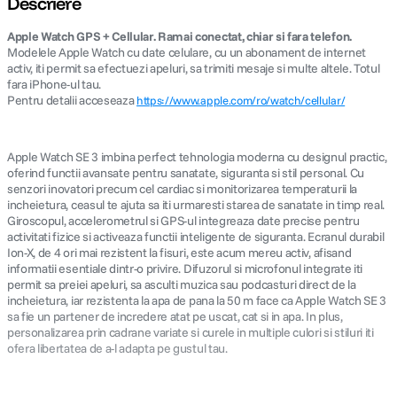
Descriere
Apple Watch GPS + Cellular. Ramai conectat, chiar si fara telefon.
lavaliera
5
.
Modelele Apple Watch cu date celulare, cu un abonament de internet
activ, iti permit sa efectuezi apeluri, sa trimiti mesaje si multe altele. Totul
canon sx740 hs
6
.
fara iPhone-ul tau.
Pentru detalii acceseaza
https://www.apple.com/ro/watch/cellular/
card memorie
7
.
Apple Watch SE 3 imbina perfect tehnologia moderna cu designul practic,
sony fx
8
.
oferind functii avansate pentru sanatate, siguranta si stil personal. Cu
senzori inovatori precum cel cardiac si monitorizarea temperaturii la
incheietura, ceasul te ajuta sa iti urmaresti starea de sanatate in timp real.
dji mic mini
9
.
Giroscopul, accelerometrul si GPS-ul integreaza date precise pentru
activitati fizice si activeaza functii inteligente de siguranta. Ecranul durabil
dji osmo pocket 4
Ion-X, de 4 ori mai rezistent la fisuri, este acum mereu activ, afisand
10
.
informatii esentiale dintr-o privire. Difuzorul si microfonul integrate iti
permit sa preiei apeluri, sa asculti muzica sau podcasturi direct de la
incheietura, iar rezistenta la apa de pana la 50 m face ca Apple Watch SE 3
sa fie un partener de incredere atat pe uscat, cat si in apa. In plus,
personalizarea prin cadrane variate si curele in multiple culori si stiluri iti
ofera libertatea de a-l adapta pe gustul tau.