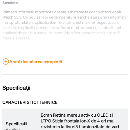
Sanatate
Primesti informatii importante despre sanatatea ta doar purtand Apple
Watch SE 3. Un nou senzor de temperatura la incheietura ofera informatii
mai aprofundate in aplicatia Semne vitale si estimari retrospective ale
ovulatiei in aplicatia Urmarire ciclu. Vei primi si un scor de somn zilnic si
notificari de posibila apnee de somn. Nu a fost niciodata mai usor sa fii
mereu la curent.
Verifica-ti
Obtii
Cunoaste-ti
Arată descrierea completă
starea zilnica
estimari
scorul de
de sanatate
retrospective
somn
cu aplicatia
ale ovulatiei
Calitatea somnului
Semne vitale
Specificații
este influentata de
SE 3 are senzori
factori precum durata
avansati care iti pot
Vezi rapid datele tale
somnului,
urmari temperatura la
de sanatate din
CARACTERISTICI TEHNICE
consecventa orei de
incheietura in timp ce
timpul noptii, direct la
culcare, cat de des te
dormi. Aplicatia
incheietura – inclusiv
trezesti si timpul
Urmarire ciclu
Ecran Retina mereu activ cu OLED si
frecventa cardiaca,
petrecut in fiecare
foloseste aceste date
ritmul respirator,
LTPO Sticla frontala Ion-X de 4 ori mai
etapa de somn.
Specificatii
pentru a oferi o
temperatura la
rezistenta la fisuri5 Luminozitate de varf
Scorul de somn
display
estimare