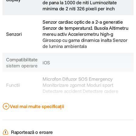
incheietura si durata
de pana la 1000 de niti Luminozitate
analizeaza acesti
retrospectiva a
somnului – si primesti
minima de 2 niti 326 pixeli per inch
factori in fiecare
potentialei perioade
notificari daca valorile
noapte si ofera o
de ovulatie, ceea ce
nu se incadreaza in
clasificare si un scor.
poate ajuta la
Senzor cardiac optic de a 2‑a generatie
intervalul normal.
Vei vedea cum este
planificarea familiala.
Senzor de temperatura1 Busola Altimetru
calculat scorul, astfel
Senzori
mereu activ Accelerometru high-g
incat sa poti intelege
Giroscop cu gama dinamica inalta Senzor
calitatea somnului tau
de lumina ambientala
si sa afli cum sa il faci
mai odihnitor.
Compatibilitate
iOS
sistem operare
Detecteaza
Masoara-ti
Aplicatia de
Microfon Difuzor SOS Emergency
semne de
pulsul cu
sanatate pe
Functii
Monitorizare zgomot Moduri sport
apnee de
aplicatia
care poti
Detectare accident Detectare cadere
somn
Ritm cardiac
conta
Aplicatia Urmarire ciclu cu estimari
Apneea de somn se
Verifica-ti oricand
Aplicatia Sanatate te
Vezi mai multe specificații
manifesta prin
frecventa cardiaca cu
retrospective ale ovulatiei Aplicatia Ritm
ajuta sa iti organizezi
intreruperi repetate
aplicatia Ritm cardiac.
informatiile
cardiac Notificari frecventa cardiaca
ale respiratiei
Si primesti notificari
importante despre
Activitate
crescuta sau scazuta Notificari de ritm
normale in timpul
cand ai o frecventa
sanatate intr-un
monitorizata
neregulat Aplicatia Medicatii Aplicatia
Raportează o eroare
somnului. Daca nu
cardiaca crescuta sau
singur loc central si
Constientizare Aplicatia Zgomot Aplicatia