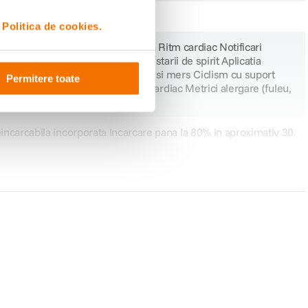
e cadere
i
Politica de cookies.
trospective ale ovulatiei Aplicatia Ritm cardiac Notificari
stientizare pentru monitorizarea starii de spirit Aplicatia
ficari de hipertensiune Alergare si mers Ciclism cu suport
Permitere toate
enamente personalizate Zone ritm cardiac Metrici alergare (fuleu,
eincarcabila incorporata Incarcare pana la 80% in aproximativ 30