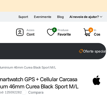
Suport
Evenimente
Blog
Ai nevoie de ajutor?
0
Produse
0
In
Cont
Favorite
Cos
Oferte special
Aluminium 46mm Curea Black Sport M/L
artwatch GPS + Cellular Carcasa
ium 46mm Curea Black Sport M/L
Compara
od
:
125092282