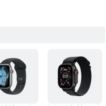
ine mai ampla asupra sanatatii tale, astfel incat sa poti ramane informat. Iar