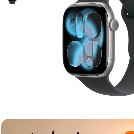
canon sx740 hs
6
.
card memorie
7
.
sony fx
8
.
dji mic mini
9
.
dji osmo pocket 4
10
.