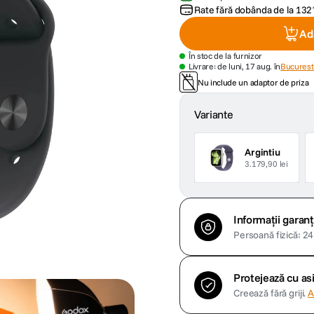
Rate fără dobânda de la
132
Ad
În stoc de la furnizor
Livrare: de luni, 17 aug. în
Bucuresti
Nu include un adaptor de priza
Variante
Argintiu
3.179,90 lei
Informații garanț
Persoană fizică: 24 
Protejează cu a
Creează fără griji.
A