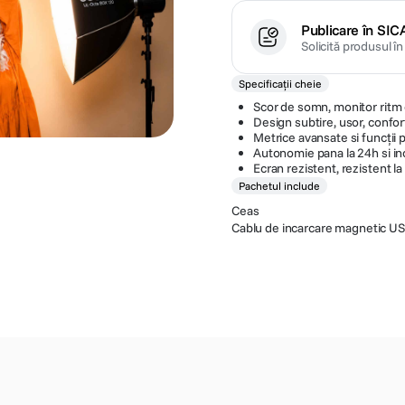
Publicare în SIC
Solicită produsul î
Specificații cheie
Scor de somn, monitor ritm c
Design subtire, usor, confor
Metrice avansate si funcții 
Autonomie pana la 24h si in
Ecran rezistent, rezistent l
Pachetul include
Ceas
Cablu de incarcare magnetic U