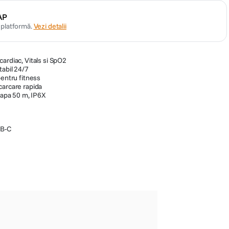
AP
n platformă.
Vezi detalii
ardiac, Vitals si SpO2
tabil 24/7
pentru fitness
carcare rapida
a apa 50 m, IP6X
SB-C