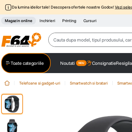
Da lumina ideilor tale! Descopera ofertele noastre Godox!
Vezi selec
Magazin online
Inchirieri
Printing
Cursuri
Cauta dupa model, tipul produsului, caracter
Top Cautari
Toate categoriile
Noutati
Consignatie
Resigila
canon g7x
1
.
Telefoane si gadget-uri
Smartwatch si bratari
Smartw
trepied
2
.
trepied telefon
3
.
peak design
4
.
lavaliera
5
.