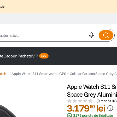
tia!
istici...
te
Cadouri
Pachete
VIP
atch
Apple Watch S11 Smartwatch GPS + Cellular Carcasa Space Grey 
Apple Watch S11 Sm
Space Grey Alumin
(
0 recenzii
)
C
3
.
179
lei
90
3179 puncte de fidelitate