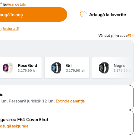
lei
Vezi detalii
49
augă în coș
Adaugă la favorite
 (Sectorul 3)
Vândut și livrat de
F64
Rose Gold
Gri
Negru
3.179,90 lei
3.179,90 lei
3.179,90 lei
ie
luni.
Persoană juridică: 12 luni.
Extinde garanția
sigurarea F64 CoverShot
daugă asigurare