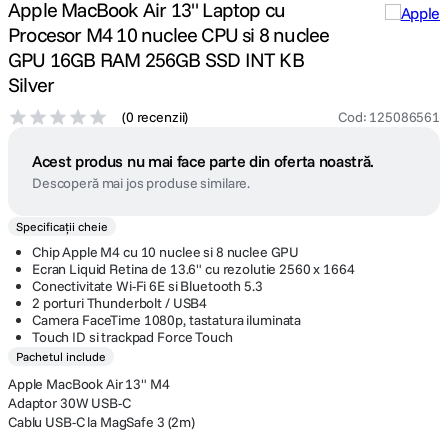
Apple MacBook Air 13" Laptop cu
Procesor M4 10 nuclee CPU si 8 nuclee
GPU 16GB RAM 256GB SSD INT KB
Silver
(
0 recenzii
)
Cod
:
125086561
Acest produs nu mai face parte din oferta noastră.
Descoperă mai jos produse similare.
Specificații cheie
Chip Apple M4 cu 10 nuclee si 8 nuclee GPU
Ecran Liquid Retina de 13.6" cu rezolutie 2560 x 1664
Conectivitate Wi-Fi 6E si Bluetooth 5.3
2 porturi Thunderbolt / USB4
Camera FaceTime 1080p, tastatura iluminata
Touch ID si trackpad Force Touch
Pachetul include
Apple MacBook Air 13" M4
Adaptor 30W USB-C
Cablu USB-C la MagSafe 3 (2m)