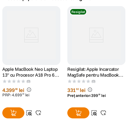
canon sx740 hs
Resigilat
5
.
lavaliera
6
.
card memorie
7
.
dji mic mini
8
.
dji osmo
Apple MacBook Neo Laptop
9
.
Resigilat: Apple Incarcator
13" cu Procesor A18 Pro 6
MagSafe pentru MacBook
nuclee CPU si 5 nuclee GPU
Pro 15" si 17" 85W Alb -
insta 360
(0)
(0)
10
.
8GB RAM 512GB SSD Blush
RS125074040-1
4
.
399
lei
331
lei
90
92
PRP:
4
.
699
lei
90
Preț anterior:
399
lei
90