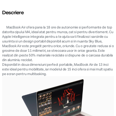
Descriere
MacBook Air ofera pana la 18 ore de autonomie si performante de top
datorita cipului M4, ideal atat pentru munca, cat si pentru divertisment. Cu
Apple Intelligence integrata pentru a te ajuta sa-ti finalizezi sarcinile cu
usurinta si un design portabil disponibil acum si in nuanta Sky Blue,
MacBook Air este pregatit pentru orice, oriunde. Cu o greutate redusa si o
grosime de doar 11 milimetri, se strecoara usor in orice geanta. Este
realizat din peste 50% materiale reciclate si dispune de o carcasa durabila
din aluminiu reciclat.
Disponibil in doua dimensiuni perfect portabile, MacBook Air de 13 inci
este ideal pentru mobilitate, iar modelul de 15 inci ofera si mai mult spatiu
pe ecran pentru multitasking.