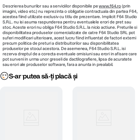
Gama cromatica larga (P3) / Tehnologie
Descrierea bunurilor sau a serviciilor disponibile pe
www.f64.ro
(prin
True Tone
imagini, video etc.) nu reprezinta o obligatie contractuala din partea F64,
acestea fiind utilizate exclusiv cu titlu de prezentare. Implicit F64 Studio
S.R.L. nu isi asuma raspunderea pentru eventualele erori de pret sau
Rezolutie
2560 x 1664 pixeli
stoc. Aceste erori nu obliga F64 Studio S.R.L. la nicio actiune. Preturile si
disponibilitatea produselor comercializate de catre F64 Studio SRL pot
Mac + iPhone
suferi modificari ulterioare, acest lucru fiind influentat de factori externi
MEMORIE
precum politica de preturi a distribuitorilor sau disponibilitatea
Daca iti place iPhone, o sa iti placa si Mac. Mac-ul este conceput sa fie la
produselor pe stocul acestora. De asemenea, F64 Studio S.R.L. isi
fel de usor de utilizat ca iPhone-ul. Fie ca folosesti functia de oglindire
rezerva dreptul de a corecta eventuale omisiuni sau erori in afisare care
pentru a vedea si controla iPhone-ul direct de pe Mac, copiezi text de pe
Capacitate
16 GB
pot surveni in urma unor greseli de dactilografiere, lipsa de acuratete
iPhone pentru a-l lipi pe Mac sau localizezi dispozitive cu aplicatia Find My
memorie
sau erori ale produselor software, fara a anunta in prealabil.
— cand folosesti Mac impreuna cu iPhone, ele functioneaza impreuna
perfect, ca prin magie.
S-ar putea să-ți placă și
HARD DISK
Tip stocare
SSD
Capacitate
256 GB
stocare
MULTIMEDIA