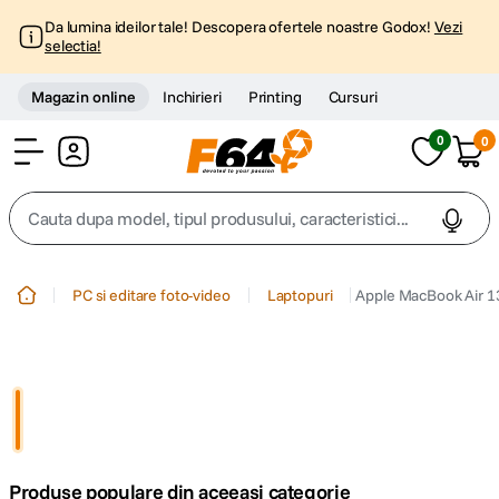
Da lumina ideilor tale! Descopera ofertele noastre Godox!
Vezi
selectia!
Magazin online
Inchirieri
Printing
Cursuri
0
0
Cont
Cauta dupa model, tipul produsului, caracteristici...
Top Cautari
PC si editare foto-video
Laptopuri
Apple MacBook Air 1
canon g7x
1
.
trepied
2
.
trepied telefon
3
.
Produse populare din aceeasi categorie
peak design
4
.