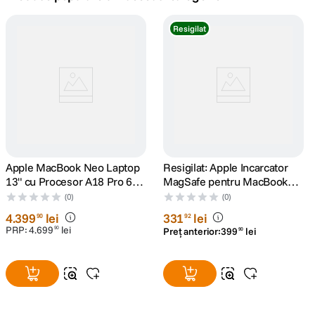
canon sx740 hs
Resigilat
5
.
lavaliera
6
.
card memorie
7
.
ulanzi
8
.
insta 360
Apple MacBook Neo Laptop
9
.
Resigilat: Apple Incarcator
13" cu Procesor A18 Pro 6
MagSafe pentru MacBook
nuclee CPU si 5 nuclee GPU
Pro 15" si 17" 85W Alb -
godox
(0)
(0)
10
.
8GB RAM 512GB SSD Blush
RS125074040-1
4
.
399
lei
331
lei
90
92
PRP:
4
.
699
lei
90
Preț anterior:
399
lei
90