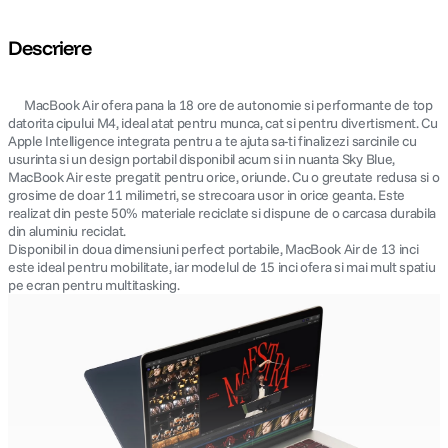
Descriere
MacBook Air ofera pana la 18 ore de autonomie si performante de top
datorita cipului M4, ideal atat pentru munca, cat si pentru divertisment. Cu
Apple Intelligence integrata pentru a te ajuta sa-ti finalizezi sarcinile cu
usurinta si un design portabil disponibil acum si in nuanta Sky Blue,
MacBook Air este pregatit pentru orice, oriunde. Cu o greutate redusa si o
grosime de doar 11 milimetri, se strecoara usor in orice geanta. Este
realizat din peste 50% materiale reciclate si dispune de o carcasa durabila
din aluminiu reciclat.
Disponibil in doua dimensiuni perfect portabile, MacBook Air de 13 inci
este ideal pentru mobilitate, iar modelul de 15 inci ofera si mai mult spatiu
pe ecran pentru multitasking.