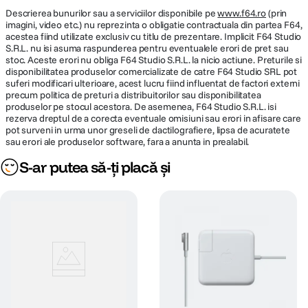
Gama cromatica larga (P3) / Tehnologie
Descrierea bunurilor sau a serviciilor disponibile pe
www.f64.ro
(prin
True Tone
imagini, video etc.) nu reprezinta o obligatie contractuala din partea F64,
acestea fiind utilizate exclusiv cu titlu de prezentare. Implicit F64 Studio
S.R.L. nu isi asuma raspunderea pentru eventualele erori de pret sau
Rezolutie
2560 x 1664 pixeli
stoc. Aceste erori nu obliga F64 Studio S.R.L. la nicio actiune. Preturile si
disponibilitatea produselor comercializate de catre F64 Studio SRL pot
Mac + iPhone
suferi modificari ulterioare, acest lucru fiind influentat de factori externi
MEMORIE
precum politica de preturi a distribuitorilor sau disponibilitatea
Daca iti place iPhone, o sa iti placa si Mac. Mac-ul este conceput sa fie la
produselor pe stocul acestora. De asemenea, F64 Studio S.R.L. isi
fel de usor de utilizat ca iPhone-ul. Fie ca folosesti functia de oglindire
rezerva dreptul de a corecta eventuale omisiuni sau erori in afisare care
pentru a vedea si controla iPhone-ul direct de pe Mac, copiezi text de pe
Capacitate
16 GB
pot surveni in urma unor greseli de dactilografiere, lipsa de acuratete
iPhone pentru a-l lipi pe Mac sau localizezi dispozitive cu aplicatia Find My
memorie
sau erori ale produselor software, fara a anunta in prealabil.
— cand folosesti Mac impreuna cu iPhone, ele functioneaza impreuna
perfect, ca prin magie.
S-ar putea să-ți placă și
HARD DISK
Tip stocare
SSD
Capacitate
512 GB
stocare
MULTIMEDIA