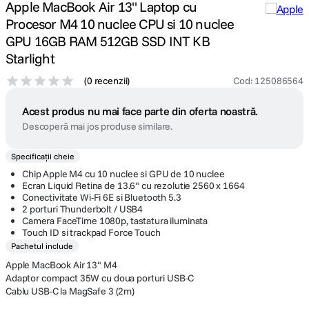
Apple MacBook Air 13" Laptop cu
Procesor M4 10 nuclee CPU si 10 nuclee
GPU 16GB RAM 512GB SSD INT KB
Starlight
(
0 recenzii
)
Cod
:
125086564
Acest produs nu mai face parte din oferta noastră.
Descoperă mai jos produse similare.
Specificații cheie
Chip Apple M4 cu 10 nuclee si GPU de 10 nuclee
Ecran Liquid Retina de 13.6" cu rezolutie 2560 x 1664
Conectivitate Wi-Fi 6E si Bluetooth 5.3
2 porturi Thunderbolt / USB4
Camera FaceTime 1080p, tastatura iluminata
Touch ID si trackpad Force Touch
Pachetul include
Apple MacBook Air 13" M4
Adaptor compact 35W cu doua porturi USB-C
Cablu USB-C la MagSafe 3 (2m)