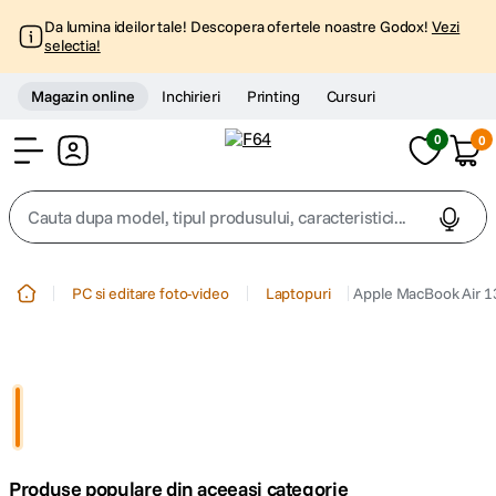
Da lumina ideilor tale! Descopera ofertele noastre Godox!
Vezi
selectia!
Magazin online
Inchirieri
Printing
Cursuri
0
0
Cont
Cauta dupa model, tipul produsului, caracteristici...
Top Cautari
PC si editare foto-video
Laptopuri
Apple MacBook Air 1
canon g7x
1
.
trepied
2
.
trepied telefon
3
.
Produse populare din aceeasi categorie
peak design
4
.