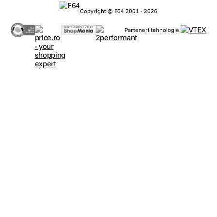
Copyright © F64 2001 - 2026
Parteneri tehnologie:
Tastatura iluminata Magic Keyboard este echipata cu taste functionale de
inaltime completa si Touch ID, oferindu-ti o modalitate rapida, usoara si
sigura de a debloca Mac-ul, de a te autentifica in conturi si de a autoriza
plati – totul printr-o simpla atingere a degetului.