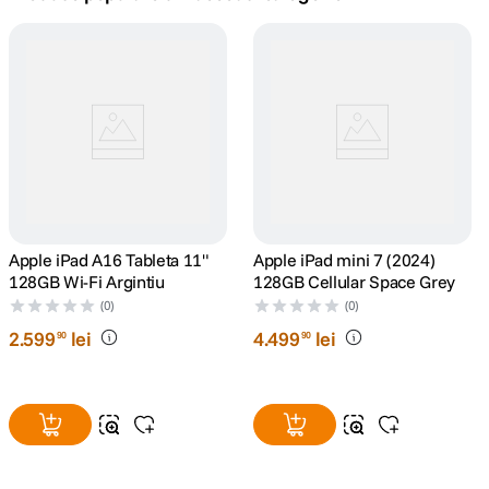
canon sx740 hs
5
.
lavaliera
6
.
card memorie
7
.
dji mic mini
8
.
dji osmo
Apple iPad A16 Tableta 11"
9
.
Apple iPad mini 7 (2024)
128GB Wi-Fi Argintiu
128GB Cellular Space Grey
insta 360
(0)
(0)
10
.
2
.
599
lei
4
.
499
lei
90
90