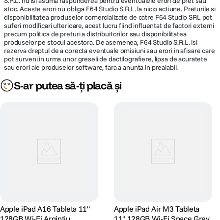
S.R.L. nu isi asuma raspunderea pentru eventualele erori de pret sau
stoc. Aceste erori nu obliga F64 Studio S.R.L. la nicio actiune. Preturile si
disponibilitatea produselor comercializate de catre F64 Studio SRL pot
suferi modificari ulterioare, acest lucru fiind influentat de factori externi
precum politica de preturi a distribuitorilor sau disponibilitatea
produselor pe stocul acestora. De asemenea, F64 Studio S.R.L. isi
rezerva dreptul de a corecta eventuale omisiuni sau erori in afisare care
pot surveni in urma unor greseli de dactilografiere, lipsa de acuratete
sau erori ale produselor software, fara a anunta in prealabil.
S-ar putea să-ți placă și
Pana la 60% mai rapid.
Neural Engine cu 16 nuclee transforma iPad Air intr-un dispozitiv AI
extrem de performant, oferind viteze cu pana la 60% mai mari fata de
modelul cu cip M1. M3 sustine functii Apple Intelligence precum Writing
Tools si Image Wand din aplicatia Notes, faciliteaza luarea notitelor
asistata de AI in Goodnotes 6, imbunatateste editarea video in Final Cut
Pro pentru iPad si optimizeaza analiza profesionala a filmarilor in Onform:
Video Analysis App.
Apple iPad A16 Tableta 11"
Apple iPad Air M3 Tableta
128GB Wi-Fi Argintiu
11" 128GB Wi-Fi Space Grey