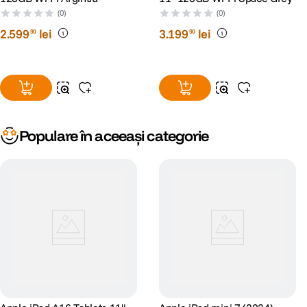
(0)
(0)
2
.
599
lei
3
.
199
lei
90
90
Populare în aceeași categorie
Personal, privat, puternic.
iPad Air este conceput pentru
Apple Intelligence
, sistemul de inteligenta
personala care te ajuta sa scrii, sa te exprimi si sa lucrezi fara efort. Cu
protectii avansate de confidentialitate, iti asigura linistea ca datele tale
raman doar ale tale – nici macar Apple nu le poate accesa.
Apple Intelligence
ofera noi modalitati creative de exprimare vizuala.
Transforma schite simple in imagini detaliate cu Image Wand si genereaza
ilustratii bazate pe descrieri, concepte sugerate sau persoane din
biblioteca Photos cu Image Playground.