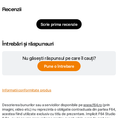
Recenzii
Scrie prima recenzie
Întrebări și răspunsuri
Cipul M3
proiectat de Apple dispune de un procesor cu
8 nuclee
– 4
pentru performanta si 4 pentru eficienta – optimizat pentru orice flux de
lucru si sarcini creative. GPU-ul cu 9 nuclee asigura performante grafice
Nu găsești răspunsul pe care îl cauți?
cu pana la 40% mai rapide fata de iPad Air cu cip M1, introducand Dynamic
Caching, ray tracing si mesh shading accelerate hardware, pentru imagini,
Pune o întrebare
videoclipuri si grafica de o claritate uimitoare.
Informatii conformitate produs
Descrierea bunurilor sau a serviciilor disponibile pe
www.f64.ro
(prin
imagini, video etc.) nu reprezinta o obligatie contractuala din partea F64,
acestea fiind utilizate exclusiv cu titlu de prezentare. Implicit F64 Studio