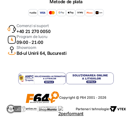
Metode de plata
pictura, scrisul de mana si luarea de notite - intuitiv, precis si magic. Toate
cu precizie perfecta a pixelilor, latenta scazuta, sensibilitate la inclinare si
suport pentru respingerea palmei. Iar Apple Pencil Pro adauga si mai
multe capabilitati pentru a da viata ideilor tale ca niciodata.
Comenzi si suport
*Accesoriile se vand separat.
+40 21 270 0050
Program de lucru
09:00 - 21:00
Showroom
Bd-ul Unirii 64, Bucuresti
Copyright © F64 2001 - 2026
Parteneri tehnologie:
Magic Keyboard. Cheia pentru cea mai buna munca a ta.