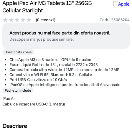
Apple iPad Air M3 Tableta 13" 256GB
Cellular Starlight
(
0 recenzii
)
Cod
:
125086204
Acest produs nu mai face parte din oferta noastră.
Descoperă mai jos produse similare.
Specificații cheie
Chip Apple M3 cu 8 nuclee si GPU de 9 nuclee
Ecran Liquid Retina de 13" , rezolutie 2732 x 2048
Camera frontala ultra-wide de 12MP si camera spate de 12MP
Conectivitate Wi-Fi 6E, Bluetooth 5.3 si Cellular
Port USB-C cu viteza de 10 Gb/s
iPadOS cu Apple Intelligence pentru functionalitati AI avansate
Pachetul include
iPad Air
Cablu de incarcare USB-C (1 metru)
Descriere