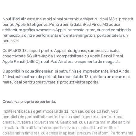
Noul
iPad Air
este mai rapid si mai puternic, echipat cu cipul M3 si pregatit
pentru Apple Intelligence. Pentru prima data, iPad Air cu M3 aduce
arhitectura grafica avansata a Apple in aceasta gama, ducand combinatia
remarcabila dintre performanta eficienta energetic si portabilitate la un
nou nivel.
Cu iPadOS 18, suport pentru Apple Intelligence, camere avansate,
conectivitate 5G ultra-rapida si compatibilitate cu Apple Pencil Pro si
Apple Pencil (USB-C), noul iPad Air ofera o experienta de neegalat.
Disponibil in doua dimensiuni si patru finisaje impresionante, iPad Air de
11 inci este extrem de portabil, iar modelul de 13 inci ofera un ecran mai
mare, ideal pentru creativitate si productivitate sporita.
Creati-va propria experienta.
Indiferent daca alegeti modelul de 11 inch sau cel de 13 inch, veti
beneficia de portabilitate perfecta si un spatiu generos pentru lucru,
creatie, invatare si divertisment. Gestionati cu usurinta mai multe sarcini
simultan si lucrati fara intreruperi in diverse aplicatii. Luati notite si
colaborati in timp real cu echipa in aplicatii precum Freeform. Performanta