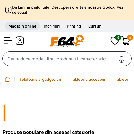
Da lumina ideilor tale! Descopera ofertele noastre Godox!
Vezi
selectia!
Magazin online
Inchirieri
Printing
Cursuri
0
0
Cont
Cauta dupa model, tipul produsului, caracteristici...
Top Cautari
Telefoane si gadget-uri
Tablete si accesorii
Tablete
canon g7x
1
.
trepied
2
.
trepied telefon
3
.
Produse populare din aceeasi categorie
peak design
4
.