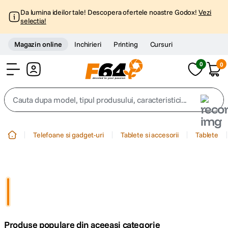
Da lumina ideilor tale! Descopera ofertele noastre Godox!
Vezi
selectia!
Magazin online
Inchirieri
Printing
Cursuri
0
0
Cont
Cauta dupa model, tipul produsului, caracteristici...
Top Cautari
Telefoane si gadget-uri
Tablete si accesorii
Tablete
canon g7x
1
.
trepied
2
.
trepied telefon
3
.
Produse populare din aceeasi categorie
peak design
4
.