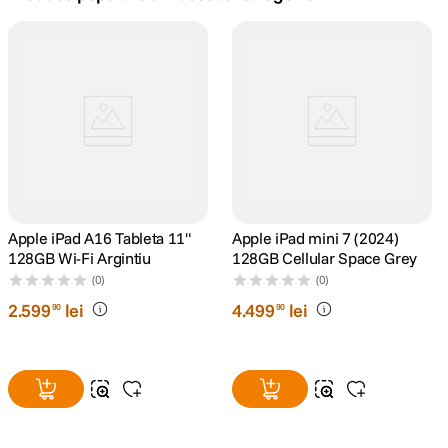
canon sx740 hs
5
.
lavaliera
6
.
card memorie
7
.
dji mic mini
8
.
dji osmo
Apple iPad A16 Tableta 11"
9
.
Apple iPad mini 7 (2024)
128GB Wi-Fi Argintiu
128GB Cellular Space Grey
insta 360
(0)
(0)
10
.
2
.
599
lei
4
.
499
lei
90
90