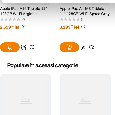
Apple iPad A16 Tableta 11"
Apple iPad Air M3 Tableta
128GB Wi-Fi Argintiu
11" 128GB Wi-Fi Space Grey
(0)
(0)
2
.
599
lei
3
.
199
lei
90
90
Populare în aceeași categorie
Pana la 60% mai rapid.
Neural Engine cu 16 nuclee transforma iPad Air intr-un dispozitiv AI
extrem de performant, oferind viteze cu pana la 60% mai mari fata de
modelul cu cip M1. M3 sustine functii Apple Intelligence precum Writing
Tools si Image Wand din aplicatia Notes, faciliteaza luarea notitelor
asistata de AI in Goodnotes 6, imbunatateste editarea video in Final Cut
Pro pentru iPad si optimizeaza analiza profesionala a filmarilor in Onform:
Video Analysis App.