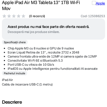
Apple iPad Air M3 Tableta 13" 1TB Wi-Fi
Mov
(
0 recenzii
)
Cod
:
125086253
Acest produs nu mai face parte din oferta noastră.
Descoperă mai jos produse similare.
Specificații cheie
Chip Apple M3 cu 8 nuclee si GPU de 9 nuclee
Ecran Liquid Retina de 13" , rezolutie 2732 x 2048
Camera frontala ultra-wide de 12MP si camera spate de 12MP
Conectivitate Wi-Fi 6E si Bluetooth 5.3
Port USB-C cu viteza de 10 Gb/s
iPadOS cu Apple Intelligence pentru functionalitati AI avansate
Pachetul include
iPad Air
Cablu de incarcare USB-C (1 metru)
Descriere