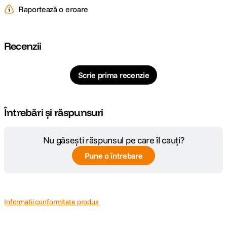
textului in orice conditii de iluminare. Datorita luminozitatii ridicate si
Raportează o eroare
spectrului larg de culori P3, imaginile sunt vibrante si captivante. Tehnic
vorbind, remarcabil.
Recenzii
Scrie prima recenzie
Întrebări și răspunsuri
Nu găsești răspunsul pe care îl cauți?
Cipul ultrarapid M3
ofera performante de top pentru iPad Air, alimentand
Pune o întrebare
Apple Intelligence. Cu un procesor puternic, GPU avansat si Neural
Engine, este de aproape doua ori mai rapid decat modelul cu cip M1.
Arhitectura GPU imbunatatita asigura grafica exceptionala, fie ca lucrezi,
creezi, faci streaming sau te joci. Toate acestea cu o eficienta
impresionanta, pentru autonomie pe intreaga zi.
Informatii conformitate produs