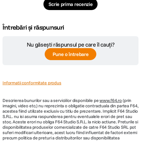
videoclipuri si grafica de o claritate uimitoare.
Scrie prima recenzie
Întrebări și răspunsuri
Nu găsești răspunsul pe care îl cauți?
Pune o întrebare
Informatii conformitate produs
Descrierea bunurilor sau a serviciilor disponibile pe
www.f64.ro
(prin
imagini, video etc.) nu reprezinta o obligatie contractuala din partea F64,
acestea fiind utilizate exclusiv cu titlu de prezentare. Implicit F64 Studio
S.R.L. nu isi asuma raspunderea pentru eventualele erori de pret sau
Pana la 60% mai rapid.
stoc. Aceste erori nu obliga F64 Studio S.R.L. la nicio actiune. Preturile si
disponibilitatea produselor comercializate de catre F64 Studio SRL pot
Neural Engine cu 16 nuclee transforma iPad Air intr-un dispozitiv AI
suferi modificari ulterioare, acest lucru fiind influentat de factori externi
extrem de performant, oferind viteze cu pana la 60% mai mari fata de
precum politica de preturi a distribuitorilor sau disponibilitatea