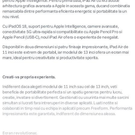
pentru Apple Intelligence. Pentru prima data, iPad Air cu M3 aduce
arhitectura grafica avansata a Apple in aceasta gama, ducand combinatia
remarcabila dintre performanta eficienta energetic si portabilitate la un
nou nivel.
Cu iPadOS 18, suport pentru Apple Intelligence, camere avansate,
conectivitate 5G ultra-rapida si compatibilitate cu Apple Pencil Pro si
Apple Pencil (USB-C), noul iPad Air ofera o experienta de neegalat.
Disponibil in doua dimensiuni si patru finisaje impresionante, iPad Air de
11 inci este extrem de portabil, iar modelul de 13 inci ofera un ecran mai
mare, ideal pentru creativitate si productivitate sporita.
Creati-va propria experienta.
Indiferent daca alegeti modelul de 11 inch sau cel de 13 inch, veti
beneficia de portabilitate perfecta si un spatiu generos pentru lucru,
creatie, invatare si divertisment. Gestionati cu usurinta mai multe sarcini
simultan si lucrati fara intreruperi in diverse aplicatii. Luati notite si
colaborati in timp real cu echipa in aplicatii precum Freeform. Performanta
impresionanta este garantata, indiferent de dimensiunea aleasa.
Ecran revolutionar.