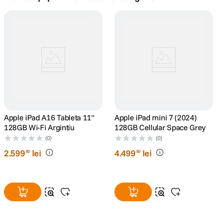
canon sx740 hs
5
.
lavaliera
6
.
card memorie
7
.
dji mic mini
8
.
dji osmo
Apple iPad A16 Tableta 11"
9
.
Apple iPad mini 7 (2024)
128GB Wi-Fi Argintiu
128GB Cellular Space Grey
insta 360
(0)
(0)
10
.
2
.
599
lei
4
.
499
lei
90
90