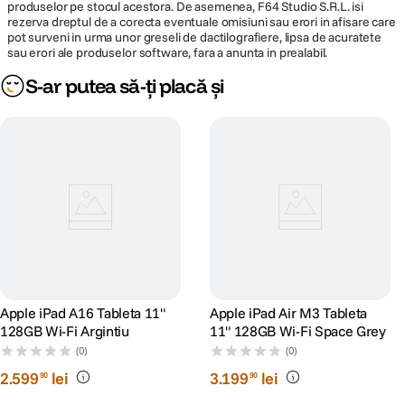
modelul cu cip M1. M3 sustine functii Apple Intelligence precum Writing
produselor pe stocul acestora. De asemenea, F64 Studio S.R.L. isi
rezerva dreptul de a corecta eventuale omisiuni sau erori in afisare care
Tools si Image Wand din aplicatia Notes, faciliteaza luarea notitelor
pot surveni in urma unor greseli de dactilografiere, lipsa de acuratete
asistata de AI in Goodnotes 6, imbunatateste editarea video in Final Cut
sau erori ale produselor software, fara a anunta in prealabil.
Pro pentru iPad si optimizeaza analiza profesionala a filmarilor in Onform:
Video Analysis App.
S-ar putea să-ți placă și
Apple iPad A16 Tableta 11"
Apple iPad Air M3 Tableta
128GB Wi-Fi Argintiu
11" 128GB Wi-Fi Space Grey
(0)
(0)
2
.
599
lei
3
.
199
lei
90
90