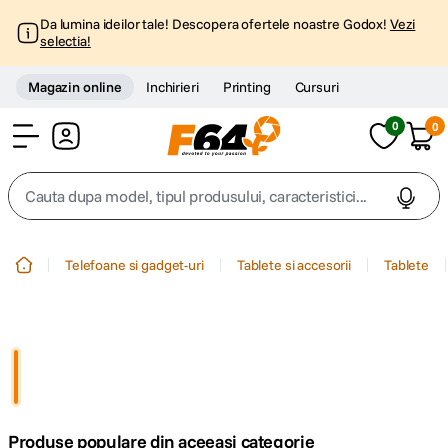
Da lumina ideilor tale! Descopera ofertele noastre Godox!
Vezi
selectia!
Magazin online
Inchirieri
Printing
Cursuri
0
0
Cont
Cauta dupa model, tipul produsului, caracteristici...
Top Cautari
Telefoane si gadget-uri
Tablete si accesorii
Tablete
canon g7x
1
.
trepied
2
.
trepied telefon
3
.
Produse populare din aceeasi categorie
peak design
4
.