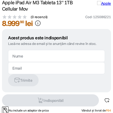
Apple iPad Air M3 Tableta 13" 1TB
Cellular Mov
(
0 recenzii
)
Cod
:
125086221
8
.
999
lei
90
Acest produs este indisponibil
Lasă-ne adresa de email și te anunțăm când revine în stoc.
Trimite
Indisponibil
Nu include un adaptor de priza
Vândut și livrat de
F64