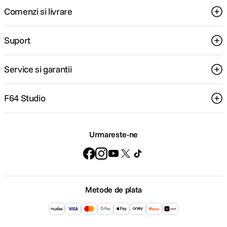
Aplicatii esentiale integrate.
Comenzi si livrare
iPad Air include aplicatii performante care te ajuta sa creezi, sa comunici si
sa fii productiv. Editeaza si partajeaza imagini si clipuri video cu Photos,
creeaza prezentari impresionante in Keynote folosind Apple Pencil Pro
Suport
sau rezolva rapid ecuatii complexe in Math Notes.
Service si garantii
F64 Studio
Urmareste-ne
Apple Pencil Pro. Proiectat pentru creativitate fara limite.
Metode de plata
Apple Pencil stabileste standardul pentru cum ar trebui sa fie desenul,
pictura, scrisul de mana si luarea de notite - intuitiv, precis si magic. Toate
cu precizie perfecta a pixelilor, latenta scazuta, sensibilitate la inclinare si
suport pentru respingerea palmei. Iar Apple Pencil Pro adauga si mai