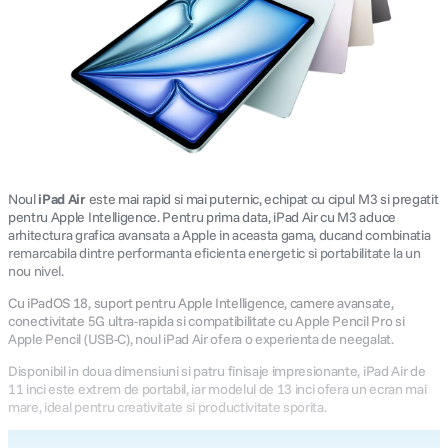
Noul
iPad Air
este mai rapid si mai puternic, echipat cu cipul M3 si pregatit
pentru Apple Intelligence. Pentru prima data, iPad Air cu M3 aduce
arhitectura grafica avansata a Apple in aceasta gama, ducand combinatia
remarcabila dintre performanta eficienta energetic si portabilitate la un
nou nivel.
Cu iPadOS 18, suport pentru Apple Intelligence, camere avansate,
conectivitate 5G ultra-rapida si compatibilitate cu Apple Pencil Pro si
Apple Pencil (USB-C), noul iPad Air ofera o experienta de neegalat.
Disponibil in doua dimensiuni si patru finisaje impresionante, iPad Air de
11 inci este extrem de portabil, iar modelul de 13 inci ofera un ecran mai
mare, ideal pentru creativitate si productivitate sporita.