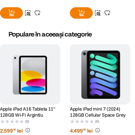
Populare în aceeași categorie
Pana la 60% mai rapid.
Neural Engine cu 16 nuclee transforma iPad Air intr-un dispozitiv AI
extrem de performant, oferind viteze cu pana la 60% mai mari fata de
modelul cu cip M1. M3 sustine functii Apple Intelligence precum Writing
Tools si Image Wand din aplicatia Notes, faciliteaza luarea notitelor
asistata de AI in Goodnotes 6, imbunatateste editarea video in Final Cut
Pro pentru iPad si optimizeaza analiza profesionala a filmarilor in Onform:
Video Analysis App.
Apple iPad A16 Tableta 11"
Apple iPad mini 7 (2024)
128GB Wi-Fi Argintiu
128GB Cellular Space Grey
(0)
(0)
2
.
599
lei
4
.
499
lei
90
90