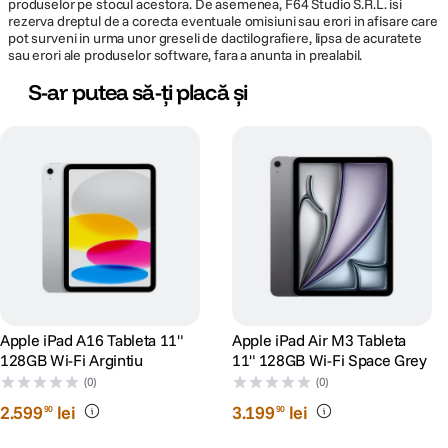
produselor pe stocul acestora. De asemenea, F64 Studio S.R.L. isi
rezerva dreptul de a corecta eventuale omisiuni sau erori in afisare care
pot surveni in urma unor greseli de dactilografiere, lipsa de acuratete
sau erori ale produselor software, fara a anunta in prealabil.
S-ar putea să-ți placă și
Cipul M3
proiectat de Apple dispune de un procesor cu
8 nuclee
– 4
pentru performanta si 4 pentru eficienta – optimizat pentru orice flux de
lucru si sarcini creative. GPU-ul cu 9 nuclee asigura performante grafice
cu pana la 40% mai rapide fata de iPad Air cu cip M1, introducand Dynamic
Caching, ray tracing si mesh shading accelerate hardware, pentru imagini,
videoclipuri si grafica de o claritate uimitoare.
Apple iPad A16 Tableta 11"
Apple iPad Air M3 Tableta
128GB Wi-Fi Argintiu
11" 128GB Wi-Fi Space Grey
(0)
(0)
2
.
599
lei
3
.
199
lei
90
90