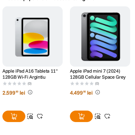
canon sx740 hs
5
.
lavaliera
6
.
godox
7
.
ulanzi
8
.
card memorie
Apple iPad A16 Tableta 11"
Apple iPad mini 7 (2024)
9
.
128GB Wi-Fi Argintiu
128GB Cellular Space Grey
(0)
(0)
nou
10
.
2
.
599
lei
4
.
499
lei
90
90