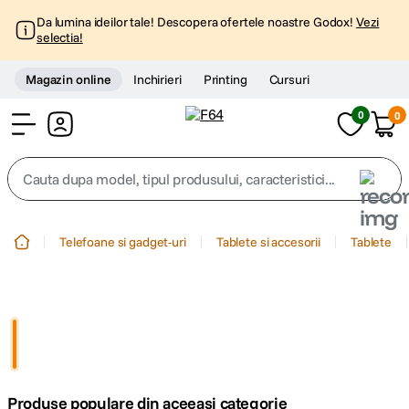
Da lumina ideilor tale! Descopera ofertele noastre Godox!
Vezi
selectia!
Magazin online
Inchirieri
Printing
Cursuri
0
0
Cont
Cauta dupa model, tipul produsului, caracteristici...
Top Cautari
Telefoane si gadget-uri
Tablete si accesorii
Tablete
canon g7x
1
.
trepied
2
.
trepied telefon
3
.
Produse populare din aceeasi categorie
peak design
4
.