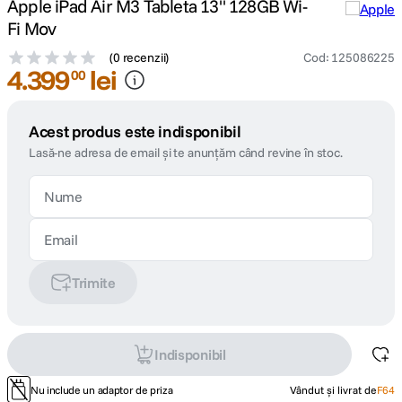
Apple iPad Air M3 Tableta 13" 128GB Wi-
Fi Mov
(
0 recenzii
)
Cod
:
125086225
4
.
399
lei
00
Acest produs este indisponibil
Lasă-ne adresa de email și te anunțăm când revine în stoc.
Trimite
Indisponibil
Nu include un adaptor de priza
Vândut și livrat de
F64