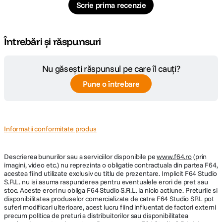
Scrie prima recenzie
Întrebări și răspunsuri
Nu găsești răspunsul pe care îl cauți?
Cipul ultrarapid M3
ofera performante de top pentru iPad Air, alimentand
Pune o întrebare
Apple Intelligence. Cu un procesor puternic, GPU avansat si Neural
Engine, este de aproape doua ori mai rapid decat modelul cu cip M1.
Arhitectura GPU imbunatatita asigura grafica exceptionala, fie ca lucrezi,
creezi, faci streaming sau te joci. Toate acestea cu o eficienta
impresionanta, pentru autonomie pe intreaga zi.
Informatii conformitate produs
Descrierea bunurilor sau a serviciilor disponibile pe
www.f64.ro
(prin
imagini, video etc.) nu reprezinta o obligatie contractuala din partea F64,
acestea fiind utilizate exclusiv cu titlu de prezentare. Implicit F64 Studio
S.R.L. nu isi asuma raspunderea pentru eventualele erori de pret sau
stoc. Aceste erori nu obliga F64 Studio S.R.L. la nicio actiune. Preturile si
disponibilitatea produselor comercializate de catre F64 Studio SRL pot
suferi modificari ulterioare, acest lucru fiind influentat de factori externi
precum politica de preturi a distribuitorilor sau disponibilitatea