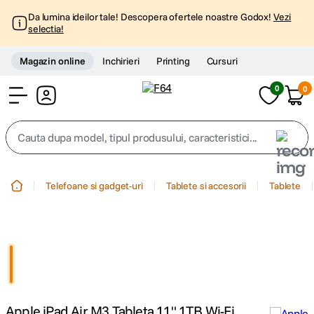
Da lumina ideilor tale! Descopera ofertele noastre Godox!
Vezi
selectia!
Magazin online
Inchirieri
Printing
Cursuri
0
0
Cont
Cauta dupa model, tipul produsului, caracteristici...
Top Cautari
Telefoane si gadget-uri
Tablete si accesorii
Tablete
canon g7x
1
.
trepied
2
.
trepied telefon
3
.
Apple iPad Air M3 Tableta 11" 1TB Wi-Fi
peak design
4
.