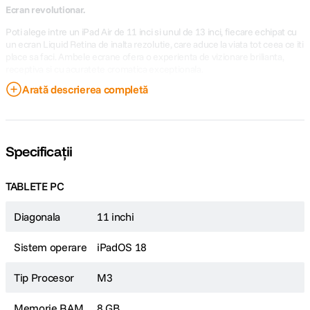
Ecran revolutionar.
Poti alege intre un iPad Air de 11 inci si unul de 13 inci, fiecare echipat cu
un ecran Liquid Retina de inalta rezolutie, care aduce la viata tot ceea ce iti
place sa faci. Ambele ecrane ofera o experienta de vizionare brilianta,
receptiva si cu acuratete cromatica exceptionala.
Arată descrierea completă
Stratul antireflex si tehnologia True Tone asigura claritate impecabila a
textului in orice conditii de iluminare. Datorita luminozitatii ridicate si
spectrului larg de culori P3, imaginile sunt vibrante si captivante. Tehnic
vorbind, remarcabil.
Specificații
TABLETE PC
Diagonala
11 inchi
Sistem operare
iPadOS 18
Tip Procesor
M3
Cipul ultrarapid M3
ofera performante de top pentru iPad Air, alimentand
Memorie RAM
8 GB