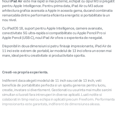
Noul
iPad Air
este mai rapid si mai puternic, echipat cu cipul M3 si pregatit
pentru Apple Intelligence. Pentru prima data, iPad Air cu M3 aduce
arhitectura grafica avansata a Apple in aceasta gama, ducand combinatia
remarcabila dintre performanta eficienta energetic si portabilitate la un
nou nivel.
Cu iPadOS 18, suport pentru Apple Intelligence, camere avansate,
conectivitate 5G ultra-rapida si compatibilitate cu Apple Pencil Pro si
Apple Pencil (USB-C), noul iPad Air ofera o experienta de neegalat.
Disponibil in doua dimensiuni si patru finisaje impresionante, iPad Air de
11 inci este extrem de portabil, iar modelul de 13 inci ofera un ecran mai
mare, ideal pentru creativitate si productivitate sporita.
Creati-va propria experienta.
Indiferent daca alegeti modelul de 11 inch sau cel de 13 inch, veti
beneficia de portabilitate perfecta si un spatiu generos pentru lucru,
creatie, invatare si divertisment. Gestionati cu usurinta mai multe sarcini
simultan si lucrati fara intreruperi in diverse aplicatii. Luati notite si
colaborati in timp real cu echipa in aplicatii precum Freeform. Performanta
impresionanta este garantata, indiferent de dimensiunea aleasa.