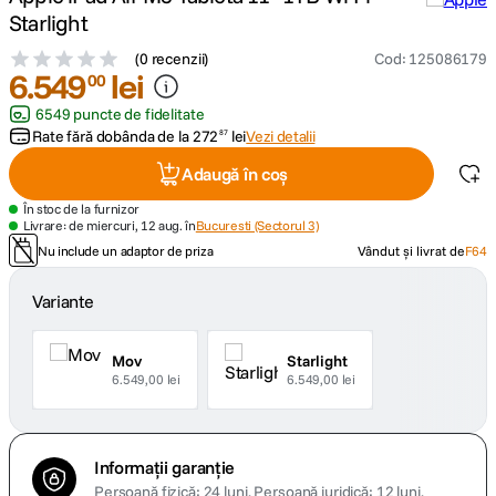
Starlight
canon sx740 hs
5
.
(
0 recenzii
)
Cod
:
125086179
6
.
549
lei
00
lavaliera
6
.
6549 puncte de fidelitate
Rate fără dobânda de la
272
lei
Vezi detalii
87
card memorie
7
.
Adaugă în coș
dji mic mini
8
.
În stoc de la furnizor
Livrare: de miercuri, 12 aug. în
Bucuresti (Sectorul 3)
Nu include un adaptor de priza
Vândut și livrat de
F64
dji osmo
9
.
Variante
insta 360
10
.
Mov
Starlight
6.549,00 lei
6.549,00 lei
Informații garanție
Persoană fizică: 24 luni.
Persoană juridică: 12 luni.