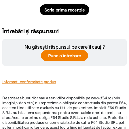
Caching, ray tracing si mesh shading accelerate hardware, pentru imagini,
videoclipuri si grafica de o claritate uimitoare.
Scrie prima recenzie
Întrebări și răspunsuri
Nu găsești răspunsul pe care îl cauți?
Pune o întrebare
Informatii conformitate produs
Descrierea bunurilor sau a serviciilor disponibile pe
www.f64.ro
(prin
imagini, video etc.) nu reprezinta o obligatie contractuala din partea F64,
acestea fiind utilizate exclusiv cu titlu de prezentare. Implicit F64 Studio
S.R.L. nu isi asuma raspunderea pentru eventualele erori de pret sau
Pana la 60% mai rapid.
stoc. Aceste erori nu obliga F64 Studio S.R.L. la nicio actiune. Preturile si
disponibilitatea produselor comercializate de catre F64 Studio SRL pot
Neural Engine cu 16 nuclee transforma iPad Air intr-un dispozitiv AI
suferi modificari ulterioare, acest lucru fiind influentat de factori externi