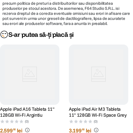
extrem de performant, oferind viteze cu pana la 60% mai mari fata de
precum politica de preturi a distribuitorilor sau disponibilitatea
modelul cu cip M1. M3 sustine functii Apple Intelligence precum Writing
produselor pe stocul acestora. De asemenea, F64 Studio S.R.L. isi
rezerva dreptul de a corecta eventuale omisiuni sau erori in afisare care
Tools si Image Wand din aplicatia Notes, faciliteaza luarea notitelor
pot surveni in urma unor greseli de dactilografiere, lipsa de acuratete
asistata de AI in Goodnotes 6, imbunatateste editarea video in Final Cut
sau erori ale produselor software, fara a anunta in prealabil.
Pro pentru iPad si optimizeaza analiza profesionala a filmarilor in Onform:
Video Analysis App.
S-ar putea să-ți placă și
Apple iPad A16 Tableta 11"
Apple iPad Air M3 Tableta
128GB Wi-Fi Argintiu
11" 128GB Wi-Fi Space Grey
(0)
(0)
2
.
599
lei
3
.
199
lei
90
90