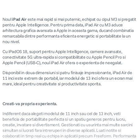
Noul
iPad Air
este mai rapid si mai puternic, echipat cu cipul M3 si pregatit
pentru Apple Intelligence. Pentru prima data, iPad Air cu M3 aduce
arhitectura grafica avansata a Apple in aceasta gama, ducand combinatia
remarcabila dintre performanta eficienta energetic si portabilitate la un
nou nivel.
Cu iPadOS 18, suport pentru Apple Intelligence, camere avansate,
conectivitate 5G ultra-rapida si compatibilitate cu Apple Pencil Pro si
Apple Pencil (USB-C), noul iPad Air ofera o experienta de neegalat.
Disponibil in doua dimensiuni si patru finisaje impresionante, iPad Air de
11 inci este extrem de portabil, iar modelul de 13 inci ofera un ecran mai
mare, ideal pentru creativitate si productivitate sporita.
Creati-va propria experienta.
Indiferent daca alegeti modelul de 11 inch sau cel de 13 inch, veti
beneficia de portabilitate perfecta si un spatiu generos pentru lucru,
creatie, invatare si divertisment. Gestionati cu usurinta mai multe sarcini
simultan si lucrati fara intreruperi in diverse aplicatii. Luati notite si
colaborati in timp real cu echipa in aplicatii precum Freeform. Performanta