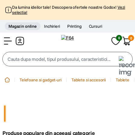
Da lumina ideilor tale! Descopera ofertele noastre Godox!
Vezi
selectia!
Magazin online
Inchirieri
Printing
Cursuri
0
0
Cont
Cauta dupa model, tipul produsului, caracteristici...
Top Cautari
Telefoane si gadget-uri
Tablete si accesorii
Tablete
canon g7x
1
.
trepied
2
.
trepied telefon
3
.
Produse populare din aceeasi categorie
peak design
4
.