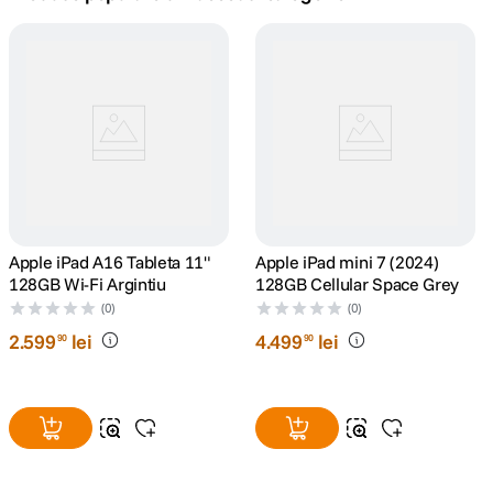
lavaliera
5
.
canon sx740 hs
6
.
card memorie
7
.
sony fx
8
.
dji mic mini
Apple iPad A16 Tableta 11"
9
.
Apple iPad mini 7 (2024)
128GB Wi-Fi Argintiu
128GB Cellular Space Grey
dji osmo pocket 4
(0)
(0)
10
.
2
.
599
lei
4
.
499
lei
90
90