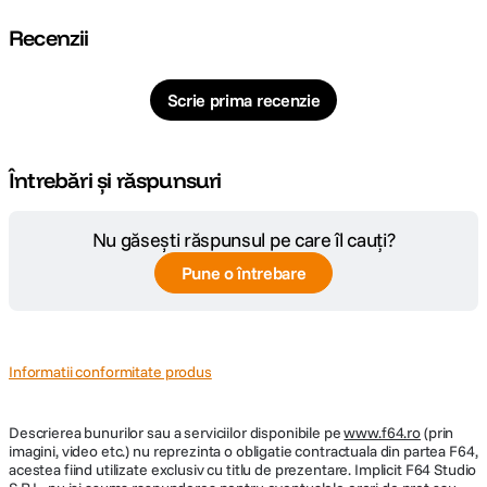
Recenzii
Scrie prima recenzie
Întrebări și răspunsuri
Nu găsești răspunsul pe care îl cauți?
Personal, privat, puternic.
Pune o întrebare
iPad Air este conceput pentru
Apple Intelligence
, sistemul de inteligenta
personala care te ajuta sa scrii, sa te exprimi si sa lucrezi fara efort. Cu
protectii avansate de confidentialitate, iti asigura linistea ca datele tale
raman doar ale tale – nici macar Apple nu le poate accesa.
Informatii conformitate produs
Apple Intelligence
ofera noi modalitati creative de exprimare vizuala.
Transforma schite simple in imagini detaliate cu Image Wand si genereaza
ilustratii bazate pe descrieri, concepte sugerate sau persoane din
Descrierea bunurilor sau a serviciilor disponibile pe
www.f64.ro
(prin
biblioteca Photos cu Image Playground.
imagini, video etc.) nu reprezinta o obligatie contractuala din partea F64,
acestea fiind utilizate exclusiv cu titlu de prezentare. Implicit F64 Studio
Instrumentele de scriere iti perfectioneaza comunicarea. Corecteaza