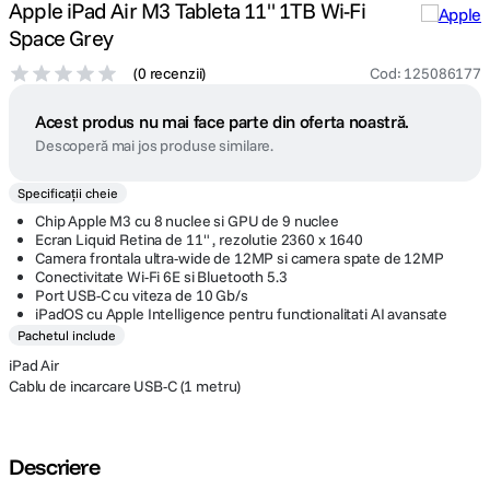
Apple iPad Air M3 Tableta 11" 1TB Wi-Fi
Space Grey
(
0 recenzii
)
Cod
:
125086177
Acest produs nu mai face parte din oferta noastră.
Descoperă mai jos produse similare.
Specificații cheie
Chip Apple M3 cu 8 nuclee si GPU de 9 nuclee
Ecran Liquid Retina de 11" , rezolutie 2360 x 1640
Camera frontala ultra-wide de 12MP si camera spate de 12MP
Conectivitate Wi-Fi 6E si Bluetooth 5.3
Port USB-C cu viteza de 10 Gb/s
iPadOS cu Apple Intelligence pentru functionalitati AI avansate
Pachetul include
iPad Air
Cablu de incarcare USB-C (1 metru)
Descriere