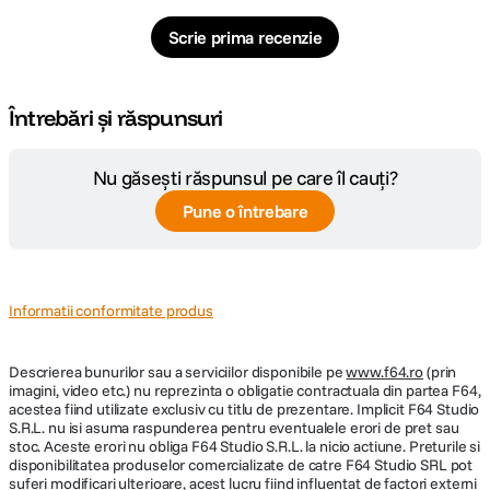
creezi, faci streaming sau te joci. Toate acestea cu o eficienta
impresionanta, pentru autonomie pe intreaga zi.
Scrie prima recenzie
Întrebări și răspunsuri
Nu găsești răspunsul pe care îl cauți?
Pune o întrebare
Informatii conformitate produs
Cipul M3
proiectat de Apple dispune de un procesor cu
8 nuclee
– 4
Descrierea bunurilor sau a serviciilor disponibile pe
www.f64.ro
(prin
pentru performanta si 4 pentru eficienta – optimizat pentru orice flux de
imagini, video etc.) nu reprezinta o obligatie contractuala din partea F64,
lucru si sarcini creative. GPU-ul cu 9 nuclee asigura performante grafice
acestea fiind utilizate exclusiv cu titlu de prezentare. Implicit F64 Studio
cu pana la 40% mai rapide fata de iPad Air cu cip M1, introducand Dynamic
S.R.L. nu isi asuma raspunderea pentru eventualele erori de pret sau
Caching, ray tracing si mesh shading accelerate hardware, pentru imagini,
stoc. Aceste erori nu obliga F64 Studio S.R.L. la nicio actiune. Preturile si
videoclipuri si grafica de o claritate uimitoare.
disponibilitatea produselor comercializate de catre F64 Studio SRL pot
suferi modificari ulterioare, acest lucru fiind influentat de factori externi