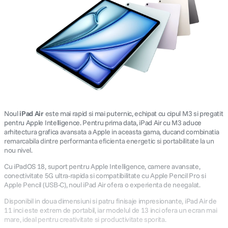
Noul
iPad Air
este mai rapid si mai puternic, echipat cu cipul M3 si pregatit
pentru Apple Intelligence. Pentru prima data, iPad Air cu M3 aduce
arhitectura grafica avansata a Apple in aceasta gama, ducand combinatia
remarcabila dintre performanta eficienta energetic si portabilitate la un
nou nivel.
Cu iPadOS 18, suport pentru Apple Intelligence, camere avansate,
conectivitate 5G ultra-rapida si compatibilitate cu Apple Pencil Pro si
Apple Pencil (USB-C), noul iPad Air ofera o experienta de neegalat.
Disponibil in doua dimensiuni si patru finisaje impresionante, iPad Air de
11 inci este extrem de portabil, iar modelul de 13 inci ofera un ecran mai
mare, ideal pentru creativitate si productivitate sporita.