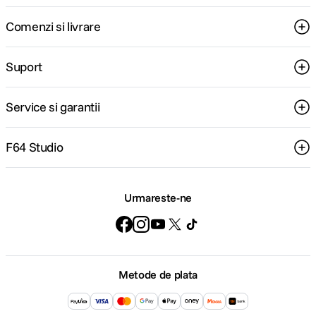
timp confidentialitatea datelor tale.
Comenzi si livrare
Suport
Service si garantii
F64 Studio
Urmareste-ne
Stage Manager
va permite sa efectuati mai multe activitati fara efort,
permitandu-va sa suprapuneti si sa redimensionati ferestrele pentru a
arata asa cum doriti, astfel incat sa puteti naviga cu usurinta intre ele. De
asemenea, puteti grupa aplicatii pentru sarcini sau proiecte specifice si le
puteti aranja in aspectul ideal.
Metode de plata
Aplicatii esentiale integrate.