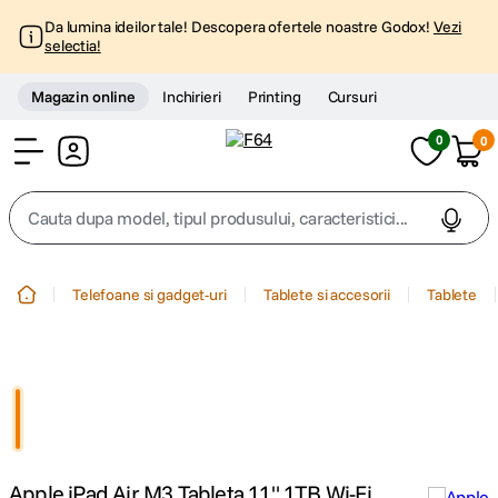
Da lumina ideilor tale! Descopera ofertele noastre Godox!
Vezi
selectia!
Magazin online
Inchirieri
Printing
Cursuri
0
0
Cont
Cauta dupa model, tipul produsului, caracteristici...
Top Cautari
Telefoane si gadget-uri
Tablete si accesorii
Tablete
canon g7x
1
.
trepied
2
.
trepied telefon
3
.
Apple iPad Air M3 Tableta 11" 1TB Wi-Fi
peak design
4
.