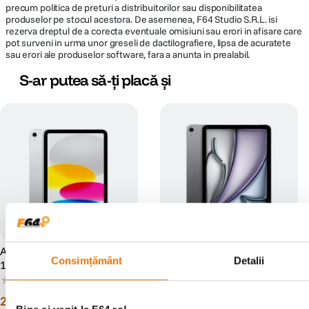
precum politica de preturi a distribuitorilor sau disponibilitatea
produselor pe stocul acestora. De asemenea, F64 Studio S.R.L. isi
rezerva dreptul de a corecta eventuale omisiuni sau erori in afisare care
pot surveni in urma unor greseli de dactilografiere, lipsa de acuratete
sau erori ale produselor software, fara a anunta in prealabil.
S-ar putea să-ți placă și
Pana la 60% mai rapid.
Apple iPad A16 Tableta 11"
Apple iPad Air M3 Tableta
Consimțământ
Detalii
128GB Wi-Fi Argintiu
11" 128GB Wi-Fi Space Grey
Neural Engine cu 16 nuclee transforma iPad Air intr-un dispozitiv AI
extrem de performant, oferind viteze cu pana la 60% mai mari fata de
(0)
(0)
modelul cu cip M1. M3 sustine functii Apple Intelligence precum Writing
2
.
599
lei
3
.
199
lei
90
90
Tools si Image Wand din aplicatia Notes, faciliteaza luarea notitelor