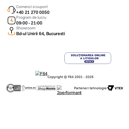
iPad Air include aplicatii performante care te ajuta sa creezi, sa comunici si
sa fii productiv. Editeaza si partajeaza imagini si clipuri video cu Photos,
Comenzi si suport
creeaza prezentari impresionante in Keynote folosind Apple Pencil Pro
+40 21 270 0050
sau rezolva rapid ecuatii complexe in Math Notes.
Program de lucru
09:00 - 21:00
Showroom
Bd-ul Unirii 64, Bucuresti
Copyright © F64 2001 - 2026
Parteneri tehnologie:
Apple Pencil Pro. Proiectat pentru creativitate fara limite.
Apple Pencil stabileste standardul pentru cum ar trebui sa fie desenul,
pictura, scrisul de mana si luarea de notite - intuitiv, precis si magic. Toate
cu precizie perfecta a pixelilor, latenta scazuta, sensibilitate la inclinare si
suport pentru respingerea palmei. Iar Apple Pencil Pro adauga si mai
multe capabilitati pentru a da viata ideilor tale ca niciodata.