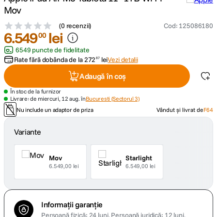
Mov
canon sx740 hs
5
.
(
0 recenzii
)
Cod
:
125086180
6
.
549
lei
00
lavaliera
6
.
6549 puncte de fidelitate
Rate fără dobânda de la
272
lei
Vezi detalii
87
card memorie
7
.
Adaugă în coș
ulanzi
8
.
În stoc de la furnizor
Livrare: de miercuri, 12 aug. în
Bucuresti (Sectorul 3)
Nu include un adaptor de priza
Vândut și livrat de
F64
insta 360
9
.
Variante
godox
10
.
Mov
Starlight
6.549,00 lei
6.549,00 lei
Informații garanție
Persoană fizică: 24 luni.
Persoană juridică: 12 luni.