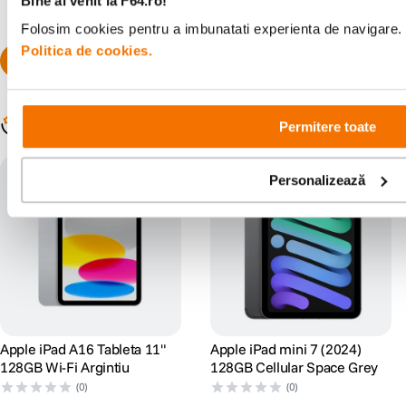
Bine ai venit la F64.ro!
asistata de AI in Goodnotes 6, imbunatateste editarea video in Final Cut
Pro pentru iPad si optimizeaza analiza profesionala a filmarilor in Onform:
Folosim cookies pentru a imbunatati experienta de navigare. P
Video Analysis App.
Politica de cookies.
Populare în aceeași categorie
Permitere toate
Personalizează
Apple iPad A16 Tableta 11"
Apple iPad mini 7 (2024)
128GB Wi-Fi Argintiu
128GB Cellular Space Grey
Personal, privat, puternic.
(0)
(0)