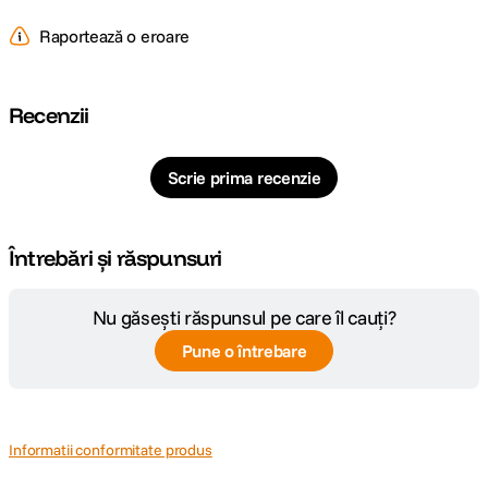
impresionanta, pentru autonomie pe intreaga zi.
Raportează o eroare
Recenzii
Scrie prima recenzie
Întrebări și răspunsuri
Nu găsești răspunsul pe care îl cauți?
Cipul M3
proiectat de Apple dispune de un procesor cu
8 nuclee
– 4
Pune o întrebare
pentru performanta si 4 pentru eficienta – optimizat pentru orice flux de
lucru si sarcini creative. GPU-ul cu 9 nuclee asigura performante grafice
cu pana la 40% mai rapide fata de iPad Air cu cip M1, introducand Dynamic
Caching, ray tracing si mesh shading accelerate hardware, pentru imagini,
videoclipuri si grafica de o claritate uimitoare.
Informatii conformitate produs