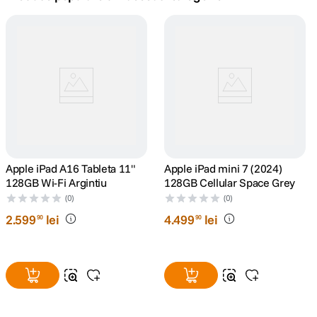
canon sx740 hs
5
.
lavaliera
6
.
sony fx
7
.
card memorie
8
.
dji mic mini
Apple iPad A16 Tableta 11"
9
.
Apple iPad mini 7 (2024)
128GB Wi-Fi Argintiu
128GB Cellular Space Grey
dji osmo
(0)
(0)
10
.
2
.
599
lei
4
.
499
lei
90
90