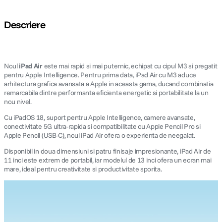
Descriere
Noul
iPad Air
este mai rapid si mai puternic, echipat cu cipul M3 si pregatit
pentru Apple Intelligence. Pentru prima data, iPad Air cu M3 aduce
arhitectura grafica avansata a Apple in aceasta gama, ducand combinatia
remarcabila dintre performanta eficienta energetic si portabilitate la un
nou nivel.
Cu iPadOS 18, suport pentru Apple Intelligence, camere avansate,
conectivitate 5G ultra-rapida si compatibilitate cu Apple Pencil Pro si
Apple Pencil (USB-C), noul iPad Air ofera o experienta de neegalat.
Disponibil in doua dimensiuni si patru finisaje impresionante, iPad Air de
11 inci este extrem de portabil, iar modelul de 13 inci ofera un ecran mai
mare, ideal pentru creativitate si productivitate sporita.