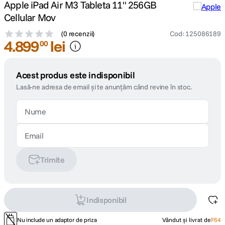
Apple iPad Air M3 Tableta 11" 256GB
Cellular Mov
(
0 recenzii
)
Cod
:
125086189
4
.
899
lei
00
Acest produs este indisponibil
Lasă-ne adresa de email și te anunțăm când revine în stoc.
Trimite
Indisponibil
Nu include un adaptor de priza
Vândut și livrat de
F64