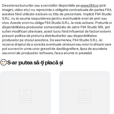
Descrierea bunurilor sau a serviciilor disponibile pe
www.f64.ro
(prin
imagini, video etc.) nu reprezinta o obligatie contractuala din partea F64,
acestea fiind utilizate exclusiv cu titlu de prezentare. Implicit F64 Studio
S.R.L. nu isi asuma raspunderea pentru eventualele erori de pret sau
stoc. Aceste erori nu obliga F64 Studio S.R.L. la nicio actiune. Preturile si
disponibilitatea produselor comercializate de catre F64 Studio SRL pot
suferi modificari ulterioare, acest lucru fiind influentat de factori externi
precum politica de preturi a distribuitorilor sau disponibilitatea
produselor pe stocul acestora. De asemenea, F64 Studio S.R.L. isi
rezerva dreptul de a corecta eventuale omisiuni sau erori in afisare care
pot surveni in urma unor greseli de dactilografiere, lipsa de acuratete
sau erori ale produselor software, fara a anunta in prealabil.
S-ar putea să-ți placă și
Pana la 60% mai rapid.
Neural Engine cu 16 nuclee transforma iPad Air intr-un dispozitiv AI
extrem de performant, oferind viteze cu pana la 60% mai mari fata de
modelul cu cip M1. M3 sustine functii Apple Intelligence precum Writing
Tools si Image Wand din aplicatia Notes, faciliteaza luarea notitelor
asistata de AI in Goodnotes 6, imbunatateste editarea video in Final Cut