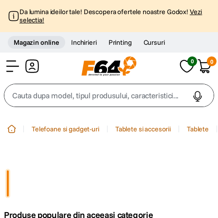
Da lumina ideilor tale! Descopera ofertele noastre Godox!
Vezi
selectia!
Magazin online
Inchirieri
Printing
Cursuri
0
0
Cont
Cauta dupa model, tipul produsului, caracteristici...
Top Cautari
Telefoane si gadget-uri
Tablete si accesorii
Tablete
canon g7x
1
.
trepied
2
.
trepied telefon
3
.
Produse populare din aceeasi categorie
peak design
4
.