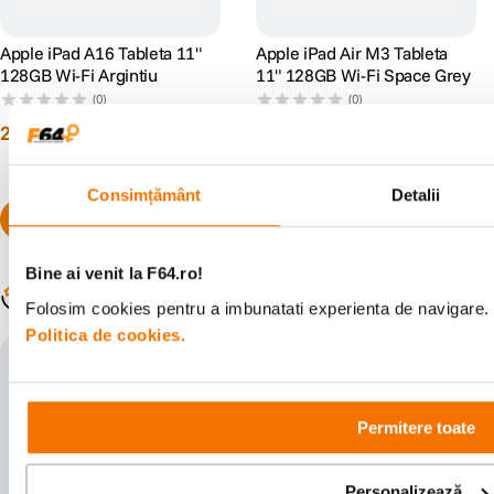
Pro pentru iPad si optimizeaza analiza profesionala a filmarilor in Onform:
Video Analysis App.
Apple iPad A16 Tableta 11"
Apple iPad Air M3 Tableta
128GB Wi-Fi Argintiu
11" 128GB Wi-Fi Space Grey
(0)
(0)
2
.
599
lei
3
.
199
lei
90
90
Consimțământ
Detalii
Bine ai venit la F64.ro!
Populare în aceeași categorie
Folosim cookies pentru a imbunatati experienta de navigare. P
Politica de cookies.
Permitere toate
Personal, privat, puternic.
iPad Air este conceput pentru
Apple Intelligence
, sistemul de inteligenta
Personalizează