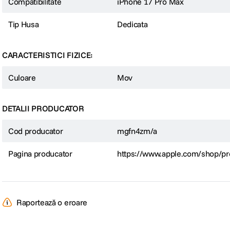
Compatibilitate
iPhone 17 Pro Max
Tip Husa
Dedicata
CARACTERISTICI FIZICE:
Culoare
Mov
DETALII PRODUCATOR
Cod producator
mgfn4zm/a
Pagina producator
https://www.apple.com/shop/pr
Raportează o eroare