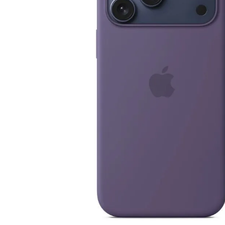
lavaliera
6
.
card memorie
7
.
dji mic mini
8
.
dji osmo
9
.
insta 360
10
.