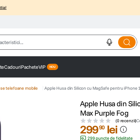
tia!
istici...
te
Cadouri
Pachete
VIP
se telefoane mobile
Apple Husa din Silicon cu MagSafe pentru iPhone 
Apple Husa din Sil
Max Purple Fog
(
0 recenzii
)
C
299
lei
90
299 puncte de fidelitate