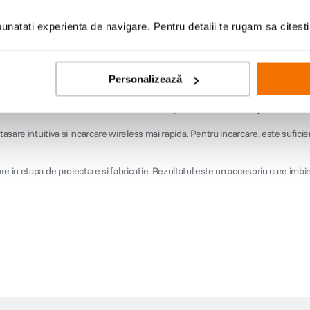
natati experienta de navigare. Pentru detalii te rugam sa citest
on cu MagSafe este o modalitate eleganta si functionala de a-ti proteja telef
entru prindere sigura si manevrare confortabila in utilizarea zilnica. Interior
Personalizează
uctiv cu cristal de safir, care transmite cu precizie miscarile degetelor catr
tasare intuitiva si incarcare wireless mai rapida. Pentru incarcare, este sufici
 in etapa de proiectare si fabricatie. Rezultatul este un accesoriu care imbina 