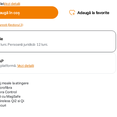
lei
Vezi detalii
augă în coș
Adaugă la favorite
resti (Sectorul 3)
ie
luni.
Persoană juridică: 12 luni.
AP
n platformă.
Vezi detalii
aj moale la atingere
crofibra
era Control
li cu MagSafe
reless Qi2 si Qi
ocuri