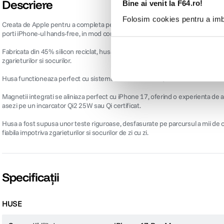
Descriere
Bine ai venit la F64.ro!
Folosim cookies pentru a imbu
Creata de Apple pentru a completa perfect iPhone 17 Pro Max, husa din silic
porti iPhone-ul hands-free, in mod comod si sigur.
Fabricata din 45% silicon reciclat, husa are are o textura neteda, conceputa p
zgarieturilor si socurilor.
Husa functioneaza perfect cu sistemul Camera Control, datorita stratului cond
Magnetii integrati se aliniaza perfect cu iPhone 17, oferind o experienta de a
asezi pe un incarcator Qi2 25W sau Qi certificat.
Husa a fost supusa unor teste riguroase, desfasurate pe parcursul a mii de ore
fiabila impotriva zgarieturilor si socurilor de zi cu zi.
Specificații
HUSE