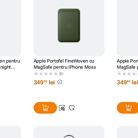
en pentru
Apple Portofel FineWoven cu
Apple Por
night
MagSafe pentru iPhone Moss
MagSafe p
Orange
(0)
349
lei
349
le
90
90