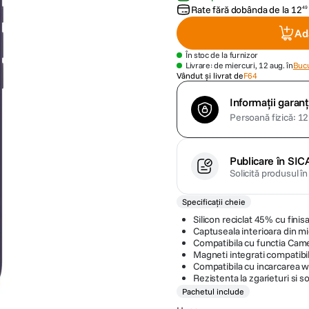
Rate fără dobânda de la
12
49
Ad
În stoc de la furnizor
Livrare: de miercuri, 12 aug. în
Bucu
Vândut și livrat de
F64
Informații garanț
Persoană fizică: 12 
Publicare în SIC
Solicită produsul î
Specificații cheie
Silicon reciclat 45% cu finis
Captuseala interioara din mi
Compatibila cu functia Cam
Magneti integrati compatibi
Compatibila cu incarcarea wi
Rezistenta la zgarieturi si s
Pachetul include