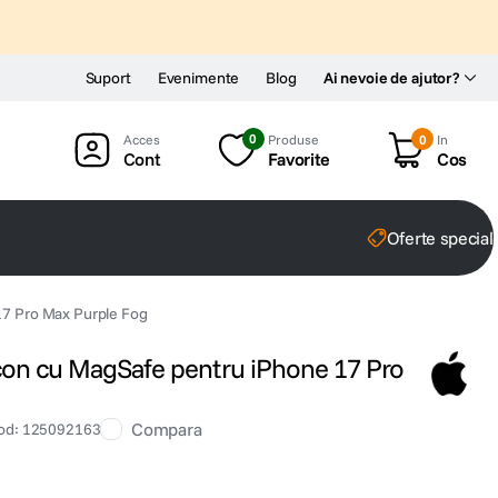
Suport
Evenimente
Blog
Ai nevoie de ajutor?
0
Produse
0
In
Cont
Favorite
Cos
Oferte special
17 Pro Max Purple Fog
icon cu MagSafe pentru iPhone 17 Pro
Compara
od
:
125092163