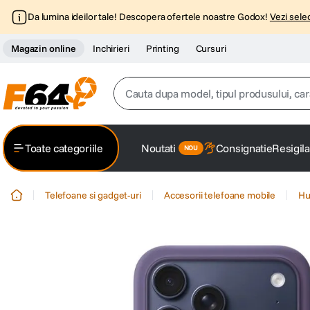
Da lumina ideilor tale! Descopera ofertele noastre Godox!
Vezi selec
Magazin online
Inchirieri
Printing
Cursuri
Cauta dupa model, tipul produsului, caracter
Top Cautari
Toate categoriile
Noutati
Consignatie
Resigila
canon g7x
1
.
Telefoane si gadget-uri
Accesorii telefoane mobile
Hu
trepied
2
.
trepied telefon
3
.
peak design
4
.
canon sx740 hs
5
.