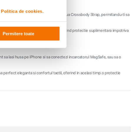
i
Politica de cookies.
onul. Husa se conecteaza sigur la cureaua Crossbody Strap, permitandu-ti sa
ul este captusit cu microfibra moale, oferind protectie suplimentara impotriva
Permitere toate
e sistemul camerei.
ent sa lasi husa pe iPhone si sa conectezi incarcatorul MagSafe, sau sa o
perfect eleganta si confortul tactil, oferind in acelasi timp o protectie