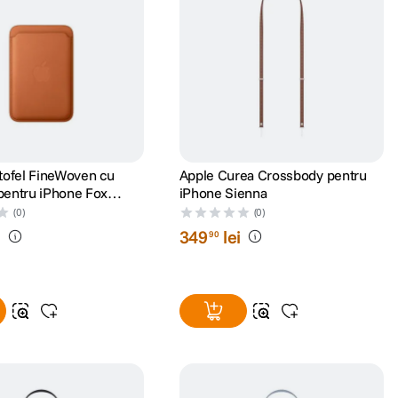
tofel FineWoven cu
Apple Curea Crossbody pentru
entru iPhone Fox
iPhone Sienna
(0)
(0)
i
349
lei
90