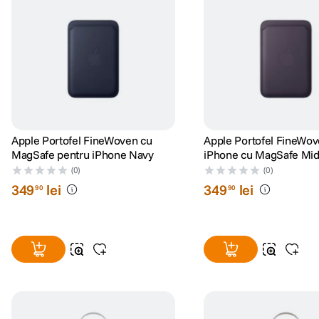
Apple Portofel FineWoven cu
Apple Portofel FineWov
MagSafe pentru iPhone Navy
iPhone cu MagSafe Mid
Purple
(0)
(0)
349
lei
349
lei
90
90