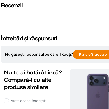
Recenzii
Întrebări și răspunsuri
Nu găsești răspunsul pe care îl cauți?
Pune o întrebare
Nu te-ai hotărât încă?
Compară-l cu alte
produse similare
Arată doar diferențele