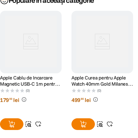
Populare în aceeași categorie
Apple Cablu de Incarcare
Apple Curea pentru Apple
Magnetic USB-C 1m pentru
Watch 40mm Gold Milanese
Apple Watch
Loop
(0)
(0)
179
lei
499
lei
00
90