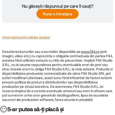
Nu găsești răspunsul pe care îl cauți?
Pune o întrebare
Informatii conformitate produs
Descrierea bunurilor sau a serviciilor disponibile pe
www.f64.ro
(prin
imagini, video etc.) nu reprezinta o obligatie contractuala din partea F64,
acestea fiind utilizate exclusiv cu titlu de prezentare. Implicit F64 Studio
S.R.L. nu isi asuma raspunderea pentru eventualele erori de pret sau
stoc. Aceste erori nu obliga F64 Studio S.R.L. la nicio actiune. Preturile si
disponibilitatea produselor comercializate de catre F64 Studio SRL pot
suferi modificari ulterioare, acest lucru fiind influentat de factori externi
precum politica de preturi a distribuitorilor sau disponibilitatea
produselor pe stocul acestora. De asemenea, F64 Studio S.R.L. isi
rezerva dreptul de a corecta eventuale omisiuni sau erori in afisare care
pot surveni in urma unor greseli de dactilografiere, lipsa de acuratete
sau erori ale produselor software, fara a anunta in prealabil.
S-ar putea să-ți placă și