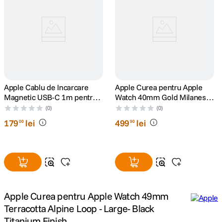
lavaliera
5
.
canon sx740 hs
6
.
card memorie
7
.
Apple Cablu de Incarcare
Apple Curea pentru Apple
sony fx
8
.
Magnetic USB-C 1m pentru
Watch 40mm Gold Milanese
Apple Watch
Loop
(0)
(0)
dji mic mini
9
.
179
lei
499
lei
00
90
dji osmo pocket 4
10
.
Apple Curea pentru Apple Watch 49mm
Terracotta Alpine Loop - Large- Black
Titanium Finish