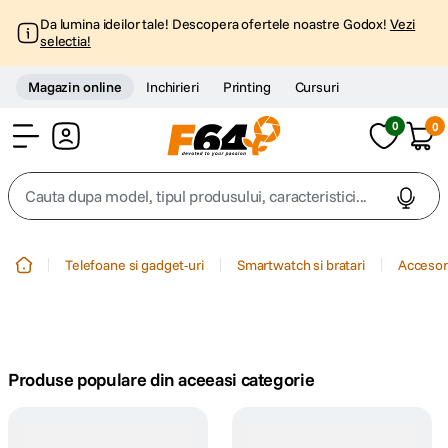
Da lumina ideilor tale! Descopera ofertele noastre Godox!
Vezi
selectia!
Magazin online
Inchirieri
Printing
Cursuri
0
0
Cont
Cauta dupa model, tipul produsului, caracteristici...
Top Cautari
Telefoane si gadget-uri
Smartwatch si bratari
Accesor
canon g7x
1
.
trepied
2
.
Produse populare din aceeasi categorie
trepied telefon
3
.
peak design
4
.