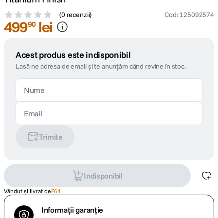
(
0 recenzii
)
Cod
:
125092574
499
lei
90
Acest produs este indisponibil
Lasă-ne adresa de email și te anunțăm când revine în stoc.
Trimite
Indisponibil
Vândut și livrat de
F64
Informații garanție