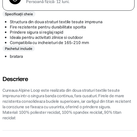
Persoană fizică: 12 luni.
Specificații cheie
Structura din doua straturi textile tesute impreuna
Fire rezistente pentru durabilitate sporita
Prindere sigura si reglaj rapid
Ideala pentru activitati zilnice si outdoor
Compatibila cu incheieturi de 165–210 mm
Pachetul include
bratara
Descriere
Cureaua Alpine Loop este realizata din doua straturi textile tesute
impreuna intr-o singura banda continua, fara cusaturi. Firele de mare
rezistenta consolideaza buclele superioare, iar carligul din titan rezistent
la coroziune se fixeaza cu usurinta, oferind o prindere sigura.
Material: 100% poliester reciclat, 100% spandex reciclat, 90% titan
reciclat