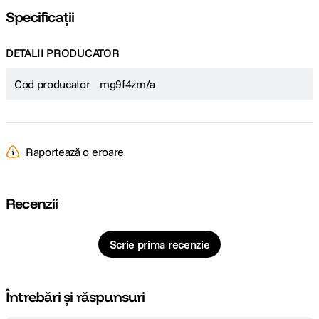
Specificații
DETALII PRODUCATOR
Cod producator
mg9f4zm/a
Raportează o eroare
Recenzii
Scrie prima recenzie
Întrebări și răspunsuri