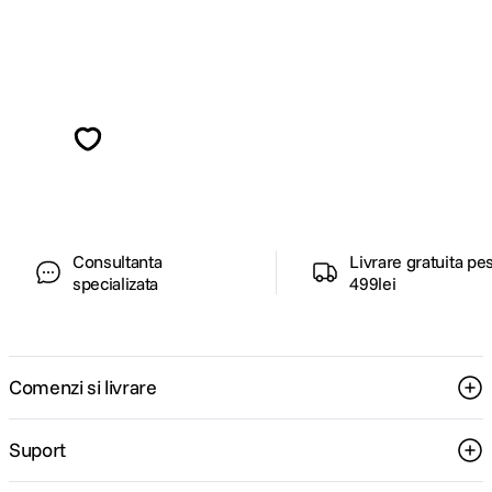
Alatura-te comunitatii creatorilor
Descopera inspiratie, recomandari utile,
ghiduri foto-video si oferte pregatite special
pentru tine.
Consultanta
Livrare gratuita pe
specializata
499lei
Comenzi si livrare
Suport