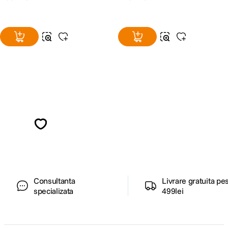
Alatura-te comunitatii creatorilor
Descopera inspiratie, recomandari utile,
ghiduri foto-video si oferte pregatite special
pentru tine.
Consultanta
Livrare gratuita pe
specializata
499lei