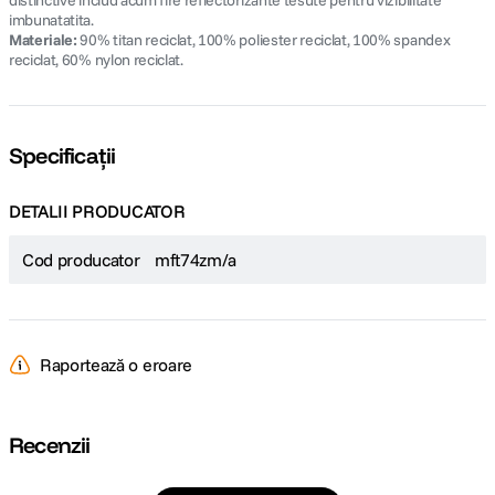
distinctive includ acum fire reflectorizante tesute pentru vizibilitate
imbunatatita.
Materiale:
90% titan reciclat, 100% poliester reciclat, 100% spandex
reciclat, 60% nylon reciclat.
Specificații
DETALII PRODUCATOR
Cod producator
mft74zm/a
Raportează o eroare
Recenzii