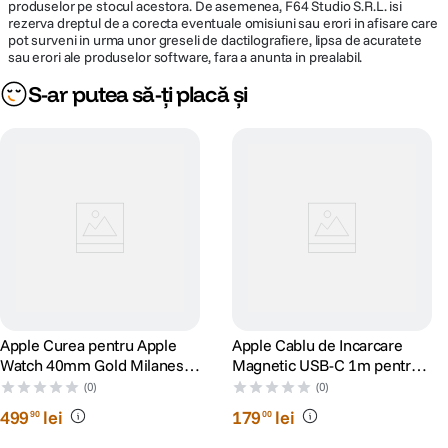
produselor pe stocul acestora. De asemenea, F64 Studio S.R.L. isi
rezerva dreptul de a corecta eventuale omisiuni sau erori in afisare care
pot surveni in urma unor greseli de dactilografiere, lipsa de acuratete
sau erori ale produselor software, fara a anunta in prealabil.
S-ar putea să-ți placă și
Apple Curea pentru Apple
Apple Cablu de Incarcare
Watch 40mm Gold Milanese
Magnetic USB-C 1m pentru
Loop
Apple Watch
(0)
(0)
499
lei
179
lei
90
00