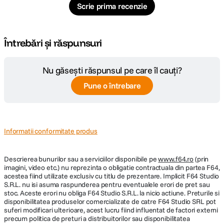
Scrie prima recenzie
Întrebări și răspunsuri
Nu găsești răspunsul pe care îl cauți?
Pune o întrebare
Informatii conformitate produs
Descrierea bunurilor sau a serviciilor disponibile pe
www.f64.ro
(prin
imagini, video etc.) nu reprezinta o obligatie contractuala din partea F64,
acestea fiind utilizate exclusiv cu titlu de prezentare. Implicit F64 Studio
S.R.L. nu isi asuma raspunderea pentru eventualele erori de pret sau
stoc. Aceste erori nu obliga F64 Studio S.R.L. la nicio actiune. Preturile si
disponibilitatea produselor comercializate de catre F64 Studio SRL pot
suferi modificari ulterioare, acest lucru fiind influentat de factori externi
precum politica de preturi a distribuitorilor sau disponibilitatea