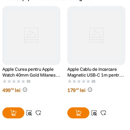
canon sx740 hs
5
.
lavaliera
6
.
card memorie
7
.
dji mic mini
8
.
dji osmo
Apple Curea pentru Apple
9
.
Apple Cablu de Incarcare
Watch 40mm Gold Milanese
Magnetic USB-C 1m pentru
Loop
Apple Watch
insta 360
(0)
(0)
10
.
499
lei
179
lei
90
00