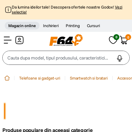
Da lumina ideilor tale! Descopera ofertele noastre Godox!
Vezi
selectia!
Magazin online
Inchirieri
Printing
Cursuri
0
0
Cont
Cauta dupa model, tipul produsului, caracteristici...
Top Cautari
Telefoane si gadget-uri
Smartwatch si bratari
Accesor
canon g7x
1
.
trepied
2
.
trepied telefon
3
.
Produse populare din aceeasi categorie
peak design
4
.