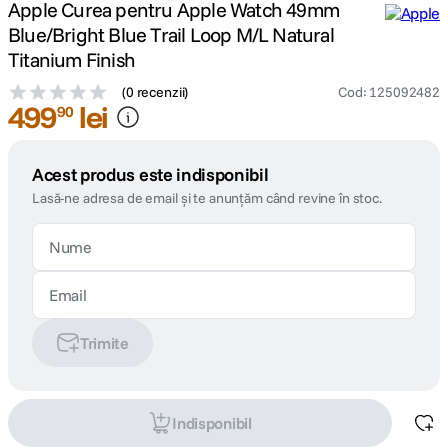
Apple Curea pentru Apple Watch 49mm
Blue/Bright Blue Trail Loop M/L Natural
Titanium Finish
(
0 recenzii
)
Cod
:
125092482
499
lei
90
Acest produs este indisponibil
Lasă-ne adresa de email și te anunțăm când revine în stoc.
Trimite
Indisponibil