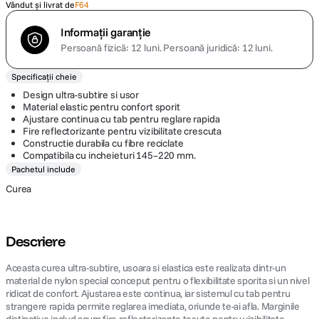
Vândut și livrat de
F64
Informații garanție
Persoană fizică: 12 luni.
Persoană juridică: 12 luni.
Specificații cheie
Design ultra-subtire si usor
Material elastic pentru confort sporit
Ajustare continua cu tab pentru reglare rapida
Fire reflectorizante pentru vizibilitate crescuta
Constructie durabila cu fibre reciclate
Compatibila cu incheieturi 145–220 mm.
Pachetul include
Curea
Descriere
Aceasta curea ultra-subtire, usoara si elastica este realizata dintr-un
material de nylon special conceput pentru o flexibilitate sporita si un nivel
ridicat de confort. Ajustarea este continua, iar sistemul cu tab pentru
strangere rapida permite reglarea imediata, oriunde te-ai afla. Marginile