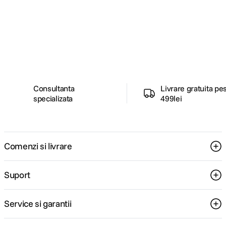
Alatura-te comunitatii creatorilor
Descopera inspiratie, recomandari utile,
ghiduri foto-video si oferte pregatite special
pentru tine.
Consultanta
Livrare gratuita pe
specializata
499lei
Comenzi si livrare
Suport
Service si garantii