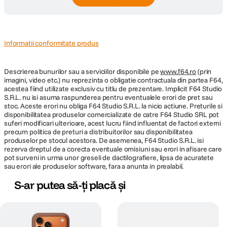
Informatii conformitate produs
Descrierea bunurilor sau a serviciilor disponibile pe
www.f64.ro
(prin
imagini, video etc.) nu reprezinta o obligatie contractuala din partea F64,
acestea fiind utilizate exclusiv cu titlu de prezentare. Implicit F64 Studio
S.R.L. nu isi asuma raspunderea pentru eventualele erori de pret sau
stoc. Aceste erori nu obliga F64 Studio S.R.L. la nicio actiune. Preturile si
disponibilitatea produselor comercializate de catre F64 Studio SRL pot
suferi modificari ulterioare, acest lucru fiind influentat de factori externi
precum politica de preturi a distribuitorilor sau disponibilitatea
produselor pe stocul acestora. De asemenea, F64 Studio S.R.L. isi
rezerva dreptul de a corecta eventuale omisiuni sau erori in afisare care
pot surveni in urma unor greseli de dactilografiere, lipsa de acuratete
sau erori ale produselor software, fara a anunta in prealabil.
S-ar putea să-ți placă și