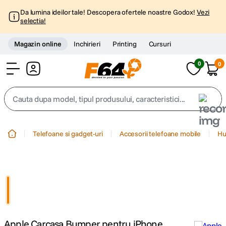
Da lumina ideilor tale! Descopera ofertele noastre Godox!
Vezi
selectia!
Magazin online
Inchirieri
Printing
Cursuri
0
0
Cont
Cauta dupa model, tipul produsului, caracteristici...
Top Cautari
Telefoane si gadget-uri
Accesorii telefoane mobile
Hu
canon g7x
1
.
trepied
2
.
trepied telefon
3
.
Apple Carcasa Bumper pentru iPhone
peak design
4
.