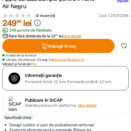
Air Negru
canon sx740 hs
5
.
(
0 recenzii
)
Cod
:
125092268
249
lei
90
lavaliera
6
.
249 puncte de fidelitate
Rate fără dobânda de la
10
lei
Vezi detalii
41
card memorie
7
.
Adaugă în coș
ulanzi
8
.
În stoc de la furnizor
Livrare: de miercuri, 12 aug. în
Bucuresti (Sectorul 3)
Vândut și livrat de
F64
insta 360
9
.
Informații garanție
Persoană fizică: 12 luni.
Persoană juridică: 12 luni.
godox
10
.
Publicare în SICAP
Solicită produsul în platformă.
Vezi detalii
Specificații cheie
Design subtire si usor din policarbonat ranforsat
Protectie eficienta pentru marginile iPhone Air