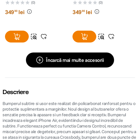
Moss
Orange
(0)
(0)
349
lei
349
lei
90
90
Încarcă mai multe accesorii
Descriere
Bumperul subtire si usor este realizat din policarbonat ranforsat pentru o
protectie suplimentara a marginilor. Noul design al butoanelor ofera o
senzatie precisa la apasare si un feedback clar si receptiv. Bumperul
incadreaza elegant iPhone Air, evidentiindu-i designul incredibil de
subtire. Functioneaza perfect cu functia Camera Control, recunoscand
miscari precise ale degetelor, precum apasari si glisari. Conceput pentru a
se atasa in siguranta la cureaua Crossbody, bumperul are doua puncte de