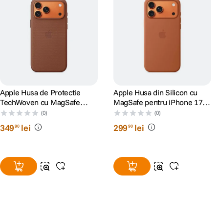
Apple Husa de Protectie
Apple Husa din Silicon cu
TechWoven cu MagSafe
MagSafe pentru iPhone 17
pentru iPhone 17 Pro Max
Pro Max Terra Cotta
(0)
(0)
Sienna
349
lei
299
lei
90
90