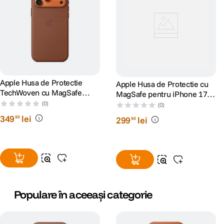
Apple Husa de Protectie
Apple Husa de Protectie cu
TechWoven cu MagSafe
MagSafe pentru iPhone 17
pentru iPhone 17 Pro Max
Pro Bright Guava
(0)
(0)
Sienna
349
lei
90
299
lei
90
Populare în aceeași categorie