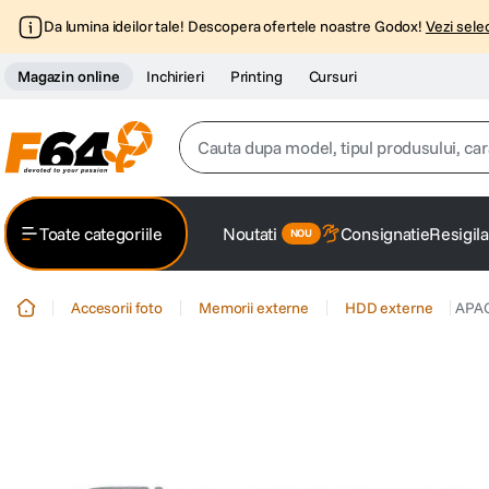
Da lumina ideilor tale! Descopera ofertele noastre Godox!
Vezi selec
Magazin online
Inchirieri
Printing
Cursuri
Cauta dupa model, tipul produsului, caracter
Top Cautari
Toate categoriile
Noutati
Consignatie
Resigila
canon g7x
1
.
Accesorii foto
Memorii externe
HDD externe
APAC
trepied
2
.
trepied telefon
3
.
peak design
4
.
canon sx740 hs
5
.