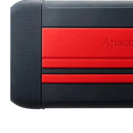
lavaliera
6
.
card memorie
7
.
ulanzi
8
.
insta 360
9
.
godox
10
.