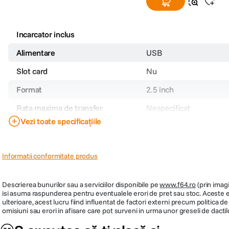
Incarcator inclus
Alimentare
USB
Slot card
Nu
Format
2.5 inch
Rata maxima de transfer
Nespecificat
Vezi toate specificațiile
Capacitate
2 TB
Interfata
USB 3.1
Informatii conformitate produs
Culoare
Negru
Dimensiuni
Descrierea bunurilor sau a serviciilor disponibile pe
www.f64.ro
(prin imagi
isi asuma raspunderea pentru eventualele erori de pret sau stoc. Aceste ero