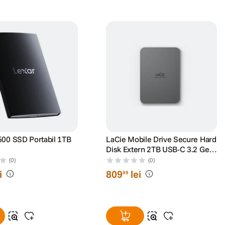
ra. De asemenea, F64 Studio S.R.L. isi rezerva dreptul de a corecta eventuale
 in prealabil.
500 SSD Portabil 1TB
LaCie Mobile Drive Secure Hard
Disk Extern 2TB USB-C 3.2 Gen
1 Argintiu
(0)
(0)
i
809
lei
99