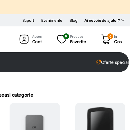
Suport
Evenimente
Blog
Ai nevoie de ajutor?
0
Produse
0
In
Cont
Favorite
Cos
Oferte special
eeasi categorie