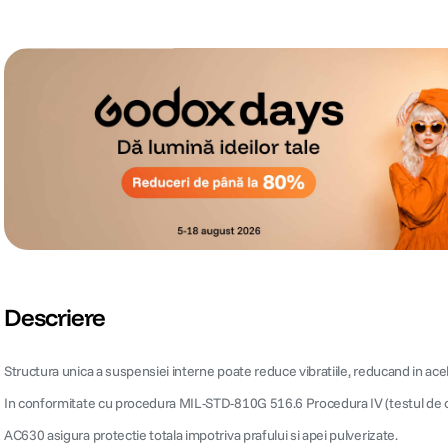
Descriere
Structura unica a suspensiei interne poate reduce vibratiile, reducand in ace
In conformitate cu procedura MIL-STD-810G 516.6 Procedura IV (testul de cade
AC630 asigura protectie totala impotriva prafului si apei pulverizate.