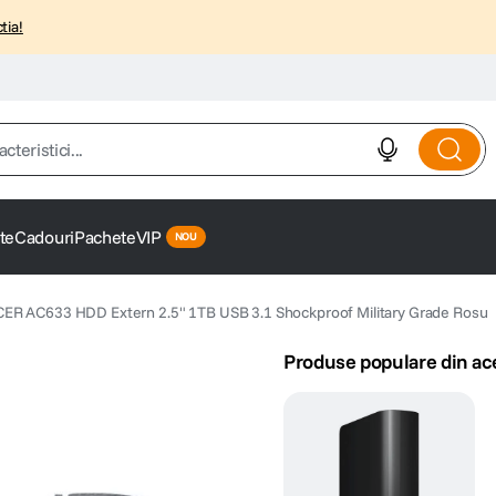
tia!
istici...
te
Cadouri
Pachete
VIP
ER AC633 HDD Extern 2.5" 1TB USB 3.1 Shockproof Military Grade Rosu
Produse populare din ac