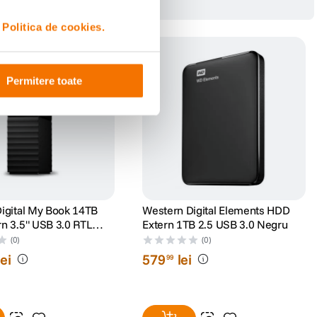
i
Politica de cookies.
Permitere toate
igital My Book 14TB
Western Digital Elements HDD
n 3.5" USB 3.0 RTL
Extern 1TB 2.5 USB 3.0 Negru
rtWare Pro
(0)
(0)
lei
579
lei
99