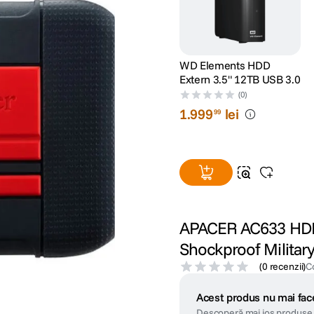
WD Elements HDD
Extern 3.5" 12TB USB 3.0
(0)
1
.
999
lei
99
APACER AC633 HDD 
Shockproof Militar
(
0 recenzii
)
C
Acest produs nu mai face
Descoperă mai jos produse 