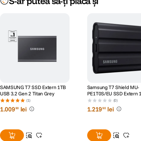
Greutate
ulterioare, acest lucru fiind influentat de factori externi precum politica 
omisiuni sau erori in afisare care pot surveni in urma unor greseli de dactil
S-ar putea să-ți placă și
SAMSUNG T7 SSD Extern 1TB
Samsung T7 Shield MU-
USB 3.2 Gen 2 Titan Grey
PE1T0S/EU SSD Extern 
USB 3.2 Negru
(1)
(0)
1
.
009
lei
1
.
219
lei
90
90