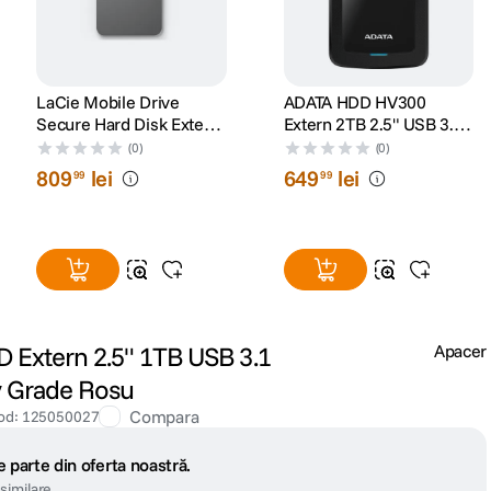
LaCie Mobile Drive
ADATA HDD HV300
Secure Hard Disk Extern
Extern 2TB 2.5" USB 3.1
2TB USB-C 3.2 Gen 1
Negru
(0)
(0)
Argintiu
809
lei
649
lei
99
99
Extern 2.5" 1TB USB 3.1
Apacer
y Grade Rosu
Compara
od
:
125050027
 parte din oferta noastră.
similare.