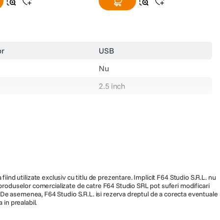
or
USB
Nu
2.5 inch
1 TB
USB 3.0
Negru
3 x 170.6 mm
fiind utilizate exclusiv cu titlu de prezentare. Implicit F64 Studio S.R.L. nu
a produselor comercializate de catre F64 Studio SRL pot suferi modificari