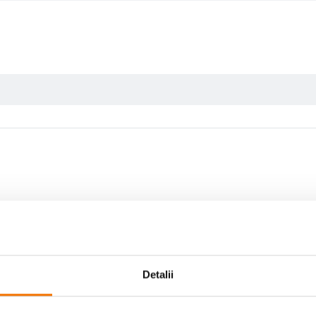
Scrie prima recenzie
Detalii