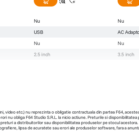
Nu
Nu
USB
AC Adapt
Nu
Nu
2.5 inch
3.5 inch
4 TB
14 TB
USB 3.2 Gen 1
USB 3.0
Albastru
Negru
74.93 x 107.18 x 19 mm
49 x 139.
ni, video etc.) nu reprezinta o obligatie contractuala din partea F64, acestea 
ri nu obliga F64 Studio S.R.L. la nicio actiune. Preturile si disponibilitate