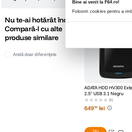
Bine ai venit la F64.ro!
Folosim cookies pentru a imbu
Nu găsești răspunsul pe care îl cauți?
Pune o întrebare
Nu te-ai hotărât încă?
Compară-l cu alte
produse similare
Arată doar diferențele
ADATA HDD HV300 Exte
2.5" USB 3.1 Negru
(0)
649
lei
99