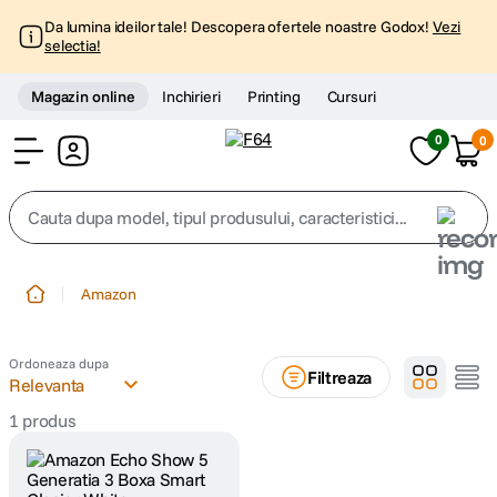
Da lumina ideilor tale! Descopera ofertele noastre Godox!
Vezi
selectia!
Magazin online
Inchirieri
Printing
Cursuri
0
0
Cont
Cauta dupa model, tipul produsului, caracteristici...
Top Cautari
Amazon
canon g7x
1
.
Ordoneaza dupa
Filtreaza
trepied
Relevanta
2
.
1
produs
trepied telefon
3
.
peak design
4
.