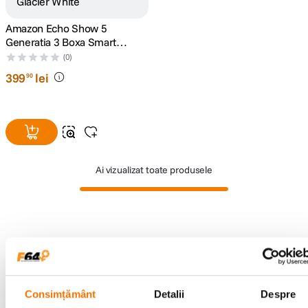
Amazon Echo Show 5
canon sx740 hs
5
.
Generatia 3 Boxa Smart
Glacier White
(0)
lavaliera
6
.
399
lei
90
card memorie
7
.
ulanzi
8
.
insta 360
9
.
Ai vizualizat toate produsele
godox
10
.
Alatura-te comunitatii creatorilor
Descopera inspiratie, recomandari utile,
ghiduri foto-video si oferte pregatite special
pentru tine.
Consimțământ
Detalii
Despre