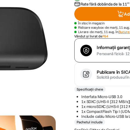
Rate fără dobânda de la
11
20
Ad
În stoc în magazin
Ridicare easybox: de marți, 11 aug.
Livrare: de marți, 11 aug. în
Bucures
Vândut și livrat de
F64
Informații garanț
Persoană fizică: 12 
Publicare în SIC
Solicită produsul î
Specificații cheie
Interfata Micro-USB 3.0
1x SDXC (UHS-II [312 MB/s]
1x microSDXC (UHS-II [312 
1x CompactFlash Tip I (UDM
Include cablu Micro-USB la 
Pachetul include