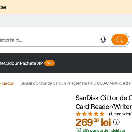
tia!
istici...
te
Cadouri
Pachete
VIP
e carduri
SanDisk Cititor de Carduri ImageMate PRO USB-C Multi-Card R
SanDisk Cititor de
Card Reader/Writer
(
1 recenzie
)
269
lei
00
269 puncte de fidelitate