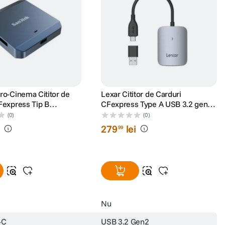
ro-Cinema Cititor de
Lexar Cititor de Carduri
Fexpress Tip B
CFexpress Type A USB 3.2 gen 2
l cu MagSafe
USB-C & USB-A
(0)
(0)
i
279
lei
99
Nu
-C
USB 3.2 Gen2