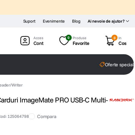
Suport
Evenimente
Blog
Ai nevoie de ajutor?
0
Produse
0
In
Cont
Favorite
Cos
Oferte special
eader/Writer
 Carduri ImageMate PRO USB-C Multi-
Compara
Cod
:
125064798