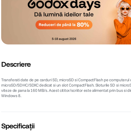
Descriere
Transferati date de pe carduri SD, microSD si CompactFlash pe computerul d
microSD/SDHC/SDXC dedicat si un slot CompactFlash. Sloturile SD si microS
viteze de pana la 160 MB/s. Acest cititor/scriitor este alimentat prin bus si
Windows 8.
Specificații