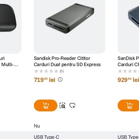
uri
Sandisk Pro-Reader Cititor
SanDisk P
Multi-
Carduri Dual pentru SD Express
Carduri C
Compatibi
(0)
719
lei
929
le
90
90
Nu
USB Type-C
USB Type