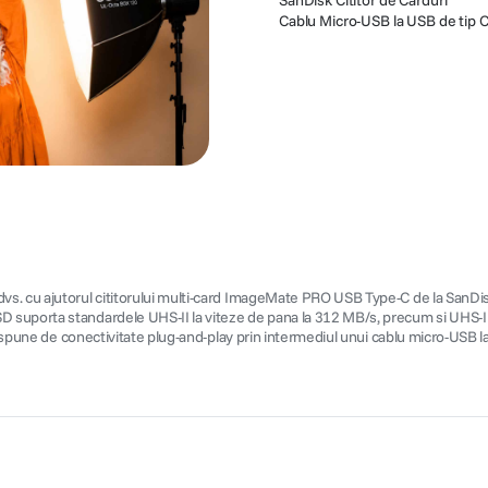
SanDisk Cititor de Carduri
Cablu Micro-USB la USB de tip 
vs. cu ajutorul cititorului multi-card ImageMate PRO USB Type-C de la SanDi
D suporta standardele UHS-II la viteze de pana la 312 MB/s, precum si UHS-I
 dispune de conectivitate plug-and-play prin intermediul unui cablu micro-USB 