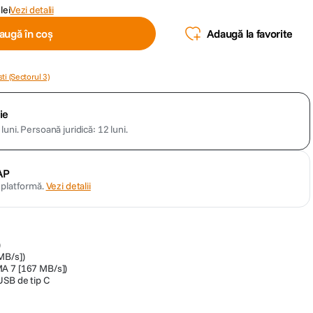
lei
Vezi detalii
augă în coș
Adaugă la favorite
ti (Sectorul 3)
ie
luni.
Persoană juridică: 12 luni.
AP
n platformă.
Vezi detalii
)
MB/s])
A 7 [167 MB/s])
USB de tip C