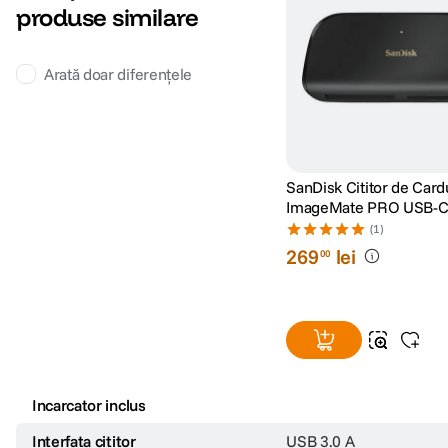
produse similare
Arată doar diferențele
SanDisk Cititor de Card
ImageMate PRO USB-C 
Card Reader/Writer
(1)
269
lei
00
Incarcator inclus
Interfata cititor
USB 3.0 A