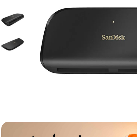
lavaliera
6
.
card memorie
7
.
ulanzi
8
.
insta 360
9
.
godox
10
.