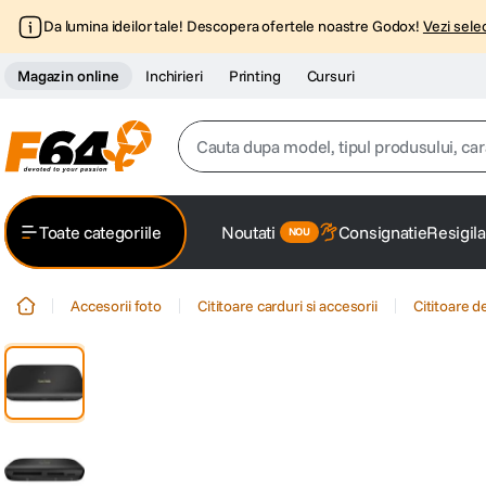
Da lumina ideilor tale! Descopera ofertele noastre Godox!
Vezi selec
Magazin online
Inchirieri
Printing
Cursuri
Cauta dupa model, tipul produsului, caracter
Top Cautari
Toate categoriile
Noutati
Consignatie
Resigila
canon g7x
1
.
Accesorii foto
Cititoare carduri si accesorii
Cititoare d
trepied
2
.
trepied telefon
3
.
peak design
4
.
canon sx740 hs
5
.