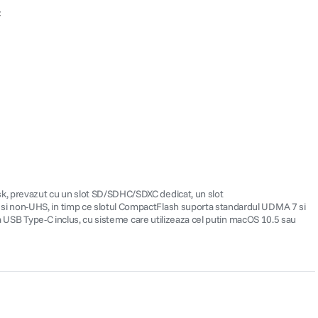
C
sk, prevazut cu un slot SD/SDHC/SDXC dedicat, un slot
 si non-UHS, in timp ce slotul CompactFlash suporta standardul UDMA 7 si
la USB Type-C inclus, cu sisteme care utilizeaza cel putin macOS 10.5 sau