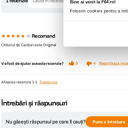
1 recenzie
Bine ai venit la F64.ro!
Folosim cookies pentru a imbu
Recomand
5
Cititorul de Carduri este Original
Raporteaza rece
0
4
V-a fost de ajutor aceasta recenzie?
afisarea recenzia
1-1
Înapoi sus
Întrebări și răspunsuri
Nu găsești răspunsul pe care îl cauți?
Pune o întrebare