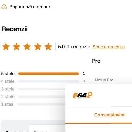
Raportează o eroare
Recenzii
5.0
1 recenzie
Scrie o recenzie
Pro
5 stele
1
Niciun Pro
4 stele
0
3 stele
0
2 stele
0
1 stea
0
Consimțământ