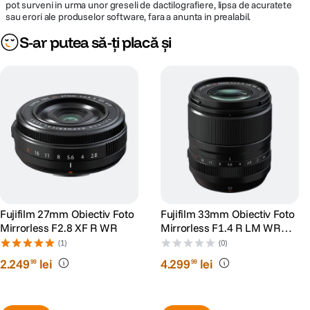
pot surveni in urma unor greseli de dactilografiere, lipsa de acuratete
sau erori ale produselor software, fara a anunta in prealabil.
S-ar putea să-ți placă și
Fujifilm 27mm Obiectiv Foto
Fujifilm 33mm Obiectiv Foto
Mirrorless F2.8 XF R WR
Mirrorless F1.4 R LM WR
Montura Fujifilm X
(1)
(0)
2
.
249
lei
4
.
299
lei
99
99