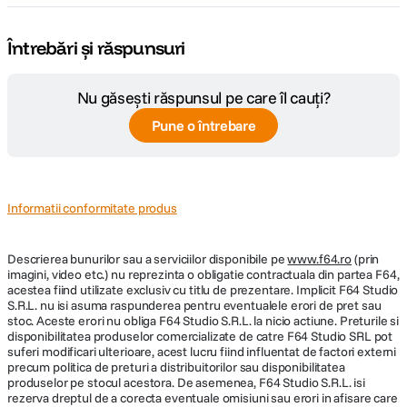
Întrebări și răspunsuri
Nu găsești răspunsul pe care îl cauți?
Pune o întrebare
Informatii conformitate produs
Descrierea bunurilor sau a serviciilor disponibile pe
www.f64.ro
(prin
imagini, video etc.) nu reprezinta o obligatie contractuala din partea F64,
acestea fiind utilizate exclusiv cu titlu de prezentare. Implicit F64 Studio
S.R.L. nu isi asuma raspunderea pentru eventualele erori de pret sau
stoc. Aceste erori nu obliga F64 Studio S.R.L. la nicio actiune. Preturile si
disponibilitatea produselor comercializate de catre F64 Studio SRL pot
suferi modificari ulterioare, acest lucru fiind influentat de factori externi
precum politica de preturi a distribuitorilor sau disponibilitatea
produselor pe stocul acestora. De asemenea, F64 Studio S.R.L. isi
rezerva dreptul de a corecta eventuale omisiuni sau erori in afisare care