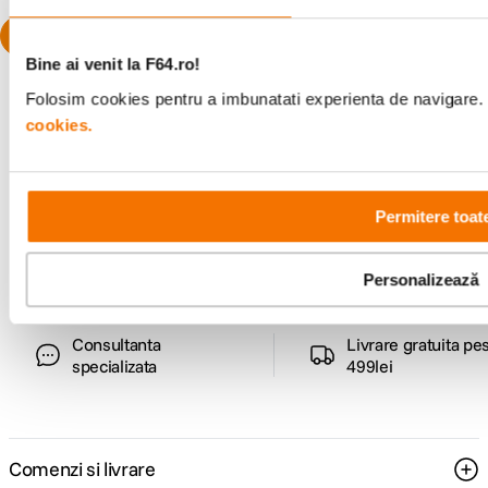
Bine ai venit la F64.ro!
Folosim cookies pentru a imbunatati experienta de navigare. P
cookies.
Alatura-te comunitatii creatorilor
Descopera inspiratie, recomandari utile,
Permitere toat
ghiduri foto-video si oferte pregatite special
pentru tine.
Personalizează
Consultanta
Livrare gratuita pe
specializata
499lei
Comenzi si livrare