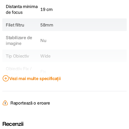
Distanta minima
19 cm
de focus
Filet filtru
58mm
Stabilizare de
Nu
imagine
Tip Obiectiv
Wide
Obiectiv Fix /
Fix
Zoom
Vezi mai multe specificații
Focala Fixa
23mm
Unghi de
63.4°
Raportează o eroare
cuprindere
Raport marire
0.2x
Recenzii