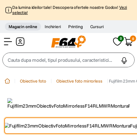
Da lumina ideilor tale! Descopera ofertele noastre Godox!
Vezi
selectia!
Magazin online
Inchirieri
Printing
Cursuri
0
0
Cont
Cauta dupa model, tipul produsului, caracteristici...
Top Cautari
Obiective foto
Obiective foto mirrorless
Fujifilm 23mm 
canon g7x
1
.
trepied
2
.
trepied telefon
3
.
peak design
4
.