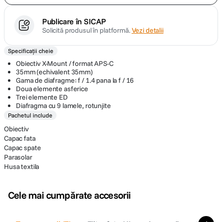
Publicare în SICAP
Solicită produsul în platformă.
Vezi detalii
Specificații cheie
Obiectiv X-Mount / format APS-C
35mm (echivalent 35mm)
Gama de diafragme: f / 1.4 pana la f / 16
Doua elemente asferice
Trei elemente ED
Diafragma cu 9 lamele, rotunjite
Pachetul include
Obiectiv
Capac fata
Capac spate
Parasolar
Husa textila
Cele mai cumpărate accesorii