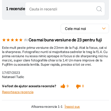
1 recenzie
DETALII PRODUCATOR
Cod producator
4547410464344
Cea mai buna versiune de 23 pentru fuji
5
Este mult peste prima versiune de 23mm de la Fuji. Atat la focus, cat si
la sharpness. Fotografiez nunti si majoritatea cadrelor le trag la f1.4. Cu
prima versiune nu iesea nimic aproape in focus si de sharpening nici nu
mai zic, super clare fotografiile chiar si la 1.4! Un mare improve de la
Fujifilm cu aceasta lentila. Super rapida, precisa si tot ce vrei.
17/07/2023
Natanael Tudic
V-a fost de ajutor aceasta recenzie?
9
0
Raporteaza recenzia
afisarea recenzia
1-1
Înapoi sus