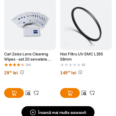
Carl Zeiss Lens Cleaning
Nisi Filtru UV SMC L395
Wipes - set 20 servetele
58mm
umede
(24)
(0)
29
lei
149
lei
90
99
Încarcă mai multe accesorii