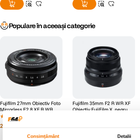
Populare în aceeași categorie
Fujifilm 27mm Obiectiv Foto
Fujifilm 35mm F2 R WR XF
Mirrorless F2.8 XF R WR
Obiectiv FujiFilm X, negru
(1)
(4)
2
.
249
lei
2
.
249
lei
99
99
Consimțământ
Detalii