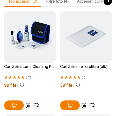
Top accesorii
(
7
)
Filtre foto
(
4
)
Accesorii curatare si 
Carl Zeiss Lens Cleaning Kit
Carl Zeiss - microfibra (alb)
(52)
(6)
99
lei
39
lei
90
90