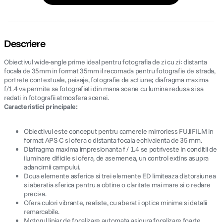
Descriere
Obiectivul wide-angle prime ideal pentru fotografia de zi cu zi: distanta
focala de 35mm in format 35mm il recomada pentru fotografie de strada,
portrete contextuale, peisaje, fotografie de actiune; diafragma maxima
f/1.4 va permite sa fotografiati din mana scene cu lumina redusa si sa
redati in fotografii atmosfera scenei.
Caracteristici principale:
Obiectivul este conceput pentru camerele mirrorless FUJIFILM in
format APS-C si ofera o distanta focala echivalenta de 35 mm.
Diafragma maxima impresionanta f / 1.4 se potriveste in conditii de
iluminare dificile si ofera, de asemenea, un control extins asupra
adancimii campului.
Doua elemente asferice si trei elemente ED limiteaza distorsiunea
si aberatia sferica pentru a obtine o claritate mai mare si o redare
precisa.
Ofera culori vibrante, realiste, cu aberatii optice minime si detalii
remarcabile.
Motorul liniar de focalizare automata asigura focalizare foarte