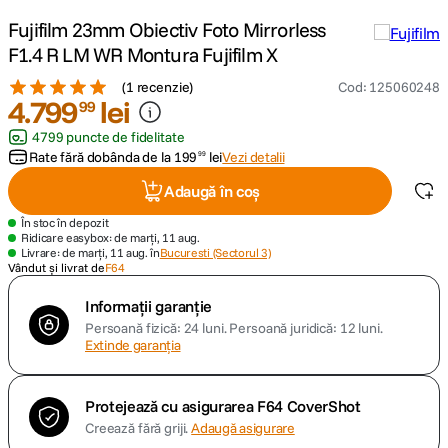
Fujifilm 23mm Obiectiv Foto Mirrorless
canon sx740 hs
5
.
F1.4 R LM WR Montura Fujifilm X
(
1 recenzie
)
Cod
:
125060248
lavaliera
6
.
4
.
799
lei
99
4799 puncte de fidelitate
card memorie
7
.
Rate fără dobânda de la
199
lei
Vezi detalii
99
dji mic mini
8
.
Adaugă în coș
În stoc în depozit
dji osmo
9
.
Ridicare easybox: de marți, 11 aug.
Livrare: de marți, 11 aug. în
Bucuresti (Sectorul 3)
Vândut și livrat de
F64
insta 360
10
.
Informații garanție
Persoană fizică: 24 luni.
Persoană juridică: 12 luni.
Extinde garanția
Protejează cu asigurarea F64 CoverShot
Creează fără griji.
Adaugă asigurare