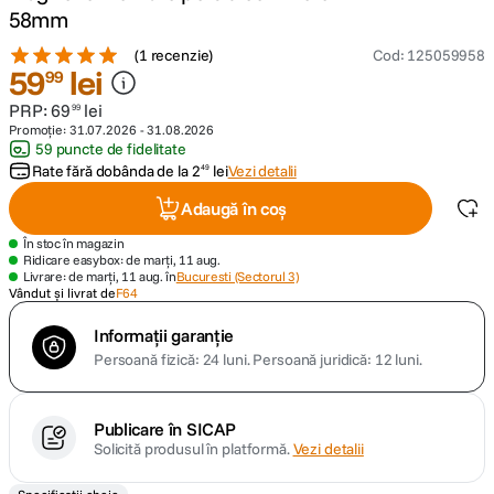
58mm
canon sx740 hs
5
.
(
1 recenzie
)
Cod
:
125059958
59
lei
99
lavaliera
6
.
PRP:
69
lei
99
Promoție:
31.07.2026
-
31.08.2026
59 puncte de fidelitate
card memorie
7
.
Rate fără dobânda de la
2
lei
Vezi detalii
49
dji mic mini
Adaugă în coș
8
.
În stoc în magazin
dji osmo
Ridicare easybox: de marți, 11 aug.
9
.
Livrare: de marți, 11 aug. în
Bucuresti (Sectorul 3)
Vândut și livrat de
F64
insta 360
10
.
Informații garanție
Persoană fizică: 24 luni.
Persoană juridică: 12 luni.
Publicare în SICAP
Solicită produsul în platformă.
Vezi detalii