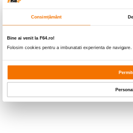
Copyright © F64 2001 - 2026
Consimțământ
De
Parteneri tehnologie:
Bine ai venit la F64.ro!
Folosim cookies pentru a imbunatati experienta de navigare. P
Permit
Persona