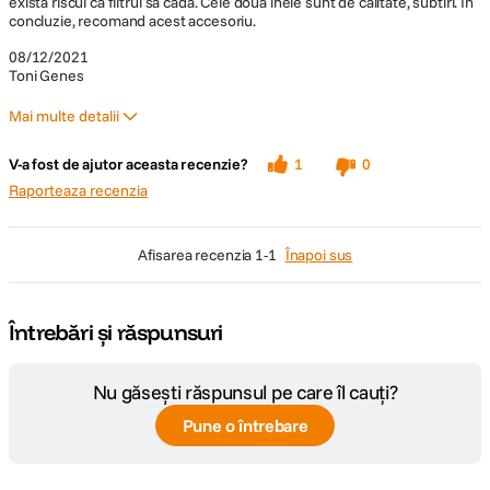
exista riscul ca filtrul sa cada. Cele doua inele sunt de calitate, subtiri. In
concluzie, recomand acest accesoriu.
08/12/2021
Toni Genes
Mai multe detalii
Pro
V-a fost de ajutor aceasta recenzie?
1
0
Constructie buna
Raporteaza recenzia
Este subtire
afisarea recenzia
1-1
Înapoi sus
Întrebări și răspunsuri
Nu găsești răspunsul pe care îl cauți?
Pune o întrebare