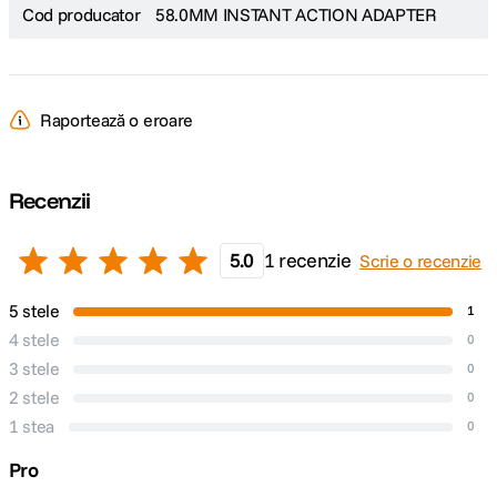
Cod producator
58.0MM INSTANT ACTION ADAPTER
Raportează o eroare
Recenzii
5.0
1 recenzie
Scrie o recenzie
5 stele
1
4 stele
0
3 stele
0
2 stele
0
1 stea
0
Pro