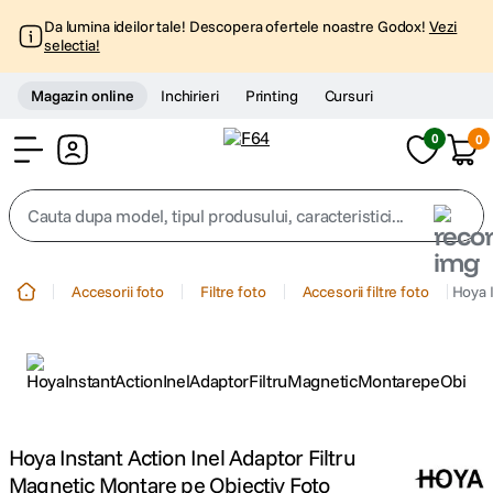
Da lumina ideilor tale! Descopera ofertele noastre Godox!
Vezi
selectia!
Magazin online
Inchirieri
Printing
Cursuri
0
0
Cont
Cauta dupa model, tipul produsului, caracteristici...
Top Cautari
Accesorii foto
Filtre foto
Accesorii filtre foto
Hoya 
canon g7x
1
.
trepied
2
.
trepied telefon
3
.
Hoya Instant Action Inel Adaptor Filtru
Magnetic Montare pe Obiectiv Foto
peak design
4
.