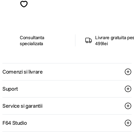
ghiduri foto-video si oferte pregatite special
pentru tine.
Consultanta
Livrare gratuita pe
specializata
499lei
Comenzi si livrare
Suport
Service si garantii
F64 Studio