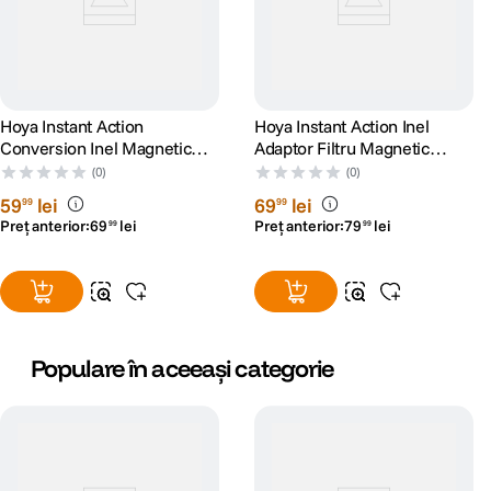
Hoya Instant Action
Hoya Instant Action Inel
Conversion Inel Magnetic
Adaptor Filtru Magnetic
Montare Filtru Foto 58mm
Montare pe Obiectiv Foto
(0)
(0)
62mm
59
lei
69
lei
99
99
Preț anterior:
69
lei
Preț anterior:
79
lei
99
99
Populare în aceeași categorie