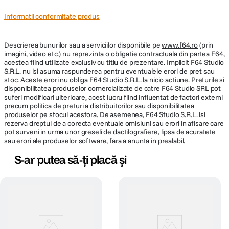
Informatii conformitate produs
Descrierea bunurilor sau a serviciilor disponibile pe
www.f64.ro
(prin
imagini, video etc.) nu reprezinta o obligatie contractuala din partea F64,
acestea fiind utilizate exclusiv cu titlu de prezentare. Implicit F64 Studio
S.R.L. nu isi asuma raspunderea pentru eventualele erori de pret sau
stoc. Aceste erori nu obliga F64 Studio S.R.L. la nicio actiune. Preturile si
disponibilitatea produselor comercializate de catre F64 Studio SRL pot
suferi modificari ulterioare, acest lucru fiind influentat de factori externi
precum politica de preturi a distribuitorilor sau disponibilitatea
produselor pe stocul acestora. De asemenea, F64 Studio S.R.L. isi
rezerva dreptul de a corecta eventuale omisiuni sau erori in afisare care
pot surveni in urma unor greseli de dactilografiere, lipsa de acuratete
sau erori ale produselor software, fara a anunta in prealabil.
S-ar putea să-ți placă și