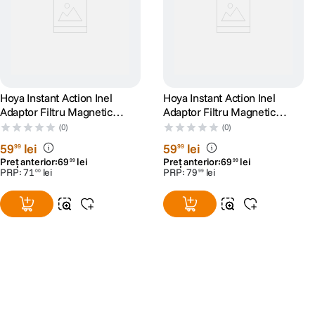
Hoya Instant Action Inel
Hoya Instant Action Inel
Adaptor Filtru Magnetic
Adaptor Filtru Magnetic
Montare pe Obiectiv Foto
Montare pe Obiectiv Foto
(0)
(0)
55mm
77mm
59
lei
59
lei
99
99
Preț anterior:
69
lei
Preț anterior:
69
lei
99
99
PRP:
71
lei
PRP:
79
lei
00
99
Alatura-te comunitatii creatorilor
Descopera inspiratie, recomandari utile,