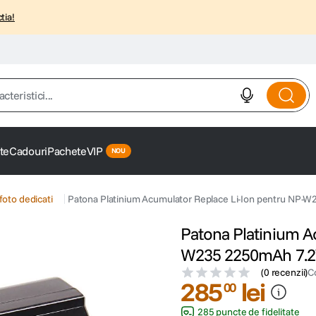
tia!
istici...
te
Cadouri
Pachete
VIP
foto dedicati
Patona Platinium Acumulator Replace Li-Ion pentru NP-
Patona Platinium A
W235 2250mAh 7.
(
0 recenzii
)
C
285
lei
00
285 puncte de fidelitate