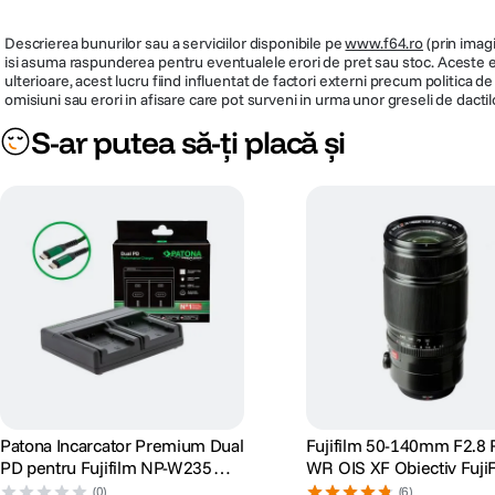
Fujifilm XT-4
Descrierea bunurilor sau a serviciilor disponibile pe
www.f64.ro
(prin imagi
isi asuma raspunderea pentru eventualele erori de pret sau stoc. Aceste ero
ulterioare, acest lucru fiind influentat de factori externi precum politica 
omisiuni sau erori in afisare care pot surveni in urma unor greseli de dactil
S-ar putea să-ți placă și
Patona Incarcator Premium Dual
Fujifilm 50-140mm F2.8
PD pentru Fujifilm NP-W235
WR OIS XF Obiectiv Fuji
Model Compatibil
Intrare/iesire USB-C
(0)
(6)