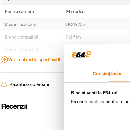
Pentru camera
Mirrorless
Model incarcator
BC-W235
Brand compatibil
Fujifilm
Model Acumulator
NP-W235
Vezi mai multe specificații
Model Compatibil
Fujifilm XT-4
Consimțământ
DETALII PRODUCATOR
Raportează o eroare
Cod producator
1339
Bine ai venit la F64.ro!
Folosim cookies pentru a imbu
Recenzii