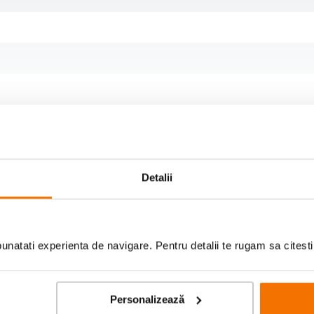
Detalii
natati experienta de navigare. Pentru detalii te rugam sa citest
Scrie prima recenzie
Personalizează