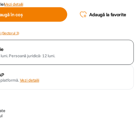
lei
Vezi detalii
augă în coș
Adaugă la favorite
 (Sectorul 3)
ie
luni.
Persoană juridică: 12 luni.
AP
n platformă.
Vezi detalii
ate
ul