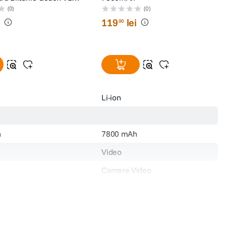
60III cu USB-C
(0)
(0)
i
119
lei
00
Li-ion
h
7800 mAh
Video
Camere Video
AC-L200
Sony
NP-F970