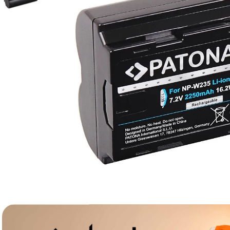
canon sx740 hs
6
.
card memorie
7
.
sony fx
8
.
dji mic mini
9
.
dji osmo pocket 4
10
.