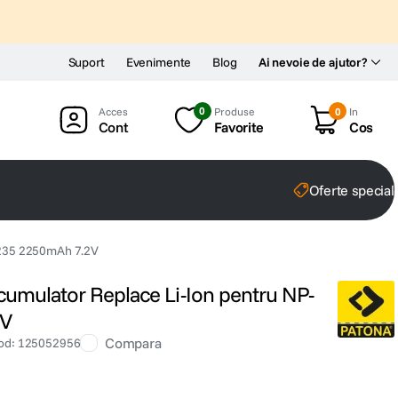
Suport
Evenimente
Blog
Ai nevoie de ajutor?
0
Produse
0
In
Cont
Favorite
Cos
Oferte special
W235 2250mAh 7.2V
cumulator Replace Li-Ion pentru NP-
2V
Compara
od
:
125052956