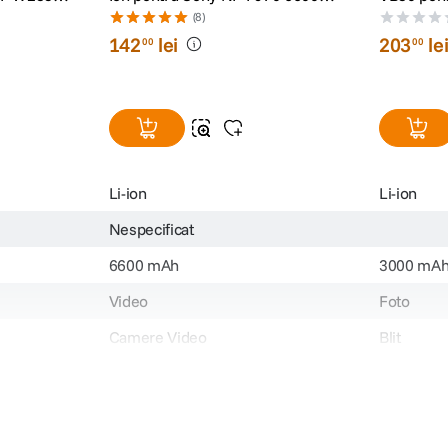
mAh 7.2V
Pro/V1/V8
(8)
142
lei
203
le
00
00
Li-ion
Li-ion
Nespecificat
6600 mAh
3000 mA
Video
Foto
Camere Video
Blit
AC-L200
-
Sony
Godox
NP-F
-