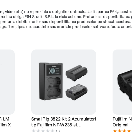
Sony DSR-PD150DSR-PD150P
V1, V1 PRO
ni, video etc.) nu reprezinta o obligatie contractuala din partea F64, acestea 
DSR-PD170DSR-PD170P HDR-
ri nu obliga F64 Studio S.R.L. la nicio actiune. Preturile si disponibilitate
FX1E Video Camcorder SONY
de preturi a distribuitorilor sau disponibilitatea produselor pe stocul acesto
ografiere, lipsa de acuratete sau erori ale produselor software, fara a anunta
AX2000MC2000
 R LM
SmallRig 3822 Kit 2 Acumulatori
Fujifilm
Film X
tip Fujifilm NP-W235 si
Original
Incarcator
(0)