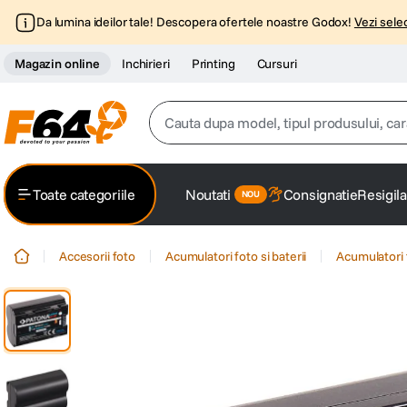
Da lumina ideilor tale! Descopera ofertele noastre Godox!
Vezi selec
Magazin online
Inchirieri
Printing
Cursuri
Cauta dupa model, tipul produsului, caracter
Top Cautari
Toate categoriile
Noutati
Consignatie
Resigila
canon g7x
1
.
Accesorii foto
Acumulatori foto si baterii
Acumulatori 
trepied
2
.
trepied telefon
3
.
peak design
4
.
lavaliera
5
.