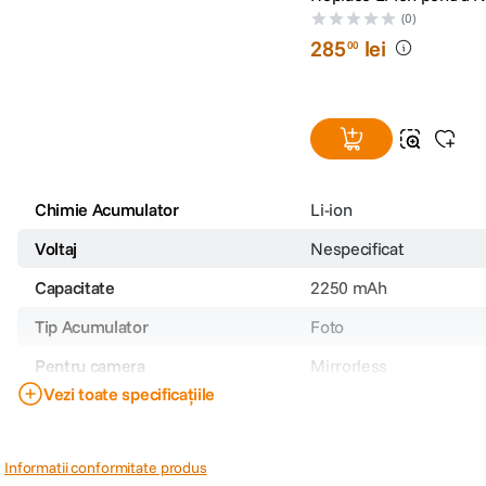
2250mAh 7.2V
(0)
285
lei
00
Chimie Acumulator
Li-ion
Voltaj
Nespecificat
Capacitate
2250 mAh
Tip Acumulator
Foto
Pentru camera
Mirrorless
Vezi toate specificațiile
Model incarcator
BC-W235
Brand compatibil
Fujifilm
Informatii conformitate produs
Model Acumulator
NP-W235