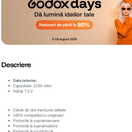
Descriere
Date tehnice:
Capacitate: 2250 mAh
Voltaj: 7.2 V
Celule de cea mai buna calitate
100% compatibil cu originalul
Protectie la supraincarcare
Protectie la supraincalzire
Protectie la scurtcircuit