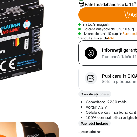
Rate fără dobânda de la
11
87
Ad
În stoc în magazin
Ridicare easybox: de luni, 10 aug.
Livrare: de luni, 10 aug. în
Bucuresti
Vândut și livrat de
F64
Informații garanț
Persoană fizică: 12 
Publicare în SIC
Solicită produsul î
Specificații cheie
Capacitate: 2250 mAh
Voltaj: 7.2 V
Celule de cea mai buna calit
100% compatibil cu original
Pachetul include
-acumulator