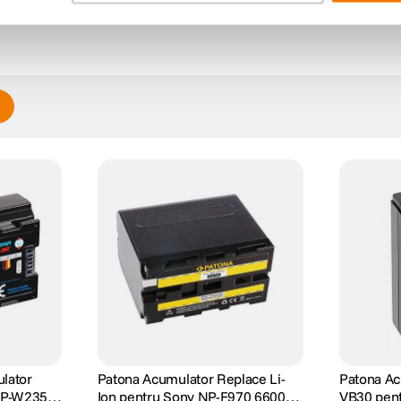
lator
Patona Acumulator Replace Li-
Patona Ac
 NP-W235
Ion pentru Sony NP-F970 6600
VB30 pent