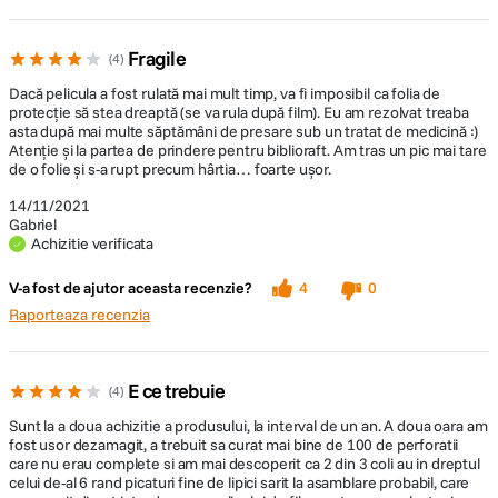
Fragile
4
Dacă pelicula a fost rulată mai mult timp, va fi imposibil ca folia de
protecție să stea dreaptă (se va rula după film). Eu am rezolvat treaba
asta după mai multe săptămâni de presare sub un tratat de medicină :)
Atenție și la partea de prindere pentru biblioraft. Am tras un pic mai tare
de o folie și s-a rupt precum hârtia… foarte ușor.
14/11/2021
Gabriel
Achizitie verificata
V-a fost de ajutor aceasta recenzie?
4
0
Raporteaza recenzia
E ce trebuie
4
Sunt la a doua achizitie a produsului, la interval de un an. A doua oara am
fost usor dezamagit, a trebuit sa curat mai bine de 100 de perforatii
care nu erau complete si am mai descoperit ca 2 din 3 coli au in dreptul
celui de-al 6 rand picaturi fine de lipici sarit la asamblare probabil, care