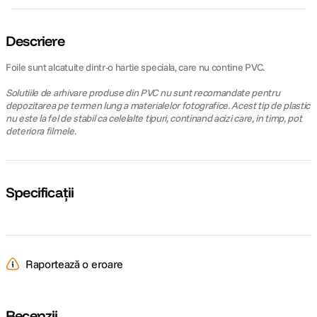
Descriere
Foile sunt alcatuite dintr-o hartie speciala, care nu contine PVC.
Solutiile de arhivare produse din PVC nu sunt recomandate pentru
depozitarea pe termen lung a materialelor fotografice. Acest tip de plastic
nu este la fel de stabil ca celelalte tipuri, continand acizi care, in timp, pot
deteriora filmele.
Specificații
Raportează o eroare
Recenzii