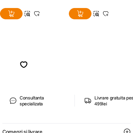
Alatura-te comunitatii creatorilor
Descopera inspiratie, recomandari utile,
ghiduri foto-video si oferte pregatite special
pentru tine.
Consultanta
Livrare gratuita pe
specializata
499lei
Comenzi si livrare