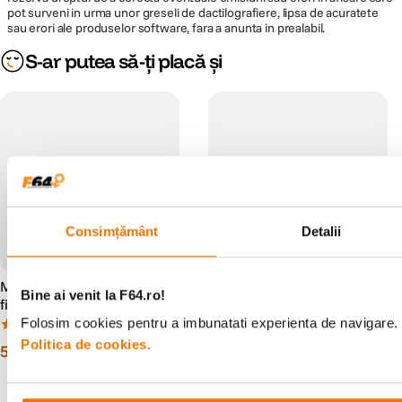
pot surveni in urma unor greseli de dactilografiere, lipsa de acuratete
sau erori ale produselor software, fara a anunta in prealabil.
S-ar putea să-ți placă și
Consimțământ
Detalii
MACO ecofix - Fixator lichid
Ilford & Paterson Kit Complet
Bine ai venit la F64.ro!
film si hartie alb-negru 1l
pentru Developare
Folosim cookies pentru a imbunatati experienta de navigare. P
(3)
(0)
Politica de cookies.
50
lei
799
lei
00
00