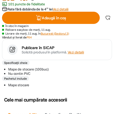
101 puncte de fidelitate
Rate fără dobânda de la
4
lei
Vezi detalii
20
canon sx740 hs
5
.
Adaugă în coș
lavaliera
6
.
În stoc în magazin
Ridicare easybox: de marți, 11 aug.
Livrare: de marți, 11 aug. în
Bucuresti (Sectorul 3)
card memorie
7
.
Vândut și livrat de
F64
ulanzi
Publicare în SICAP
8
.
Solicită produsul în platformă.
Vezi detalii
insta 360
9
.
Specificații cheie
Mape de stocare (100buc)
godox
10
.
Nu contin PVC
Pachetul include
Mape stocare
Cele mai cumpărate accesorii