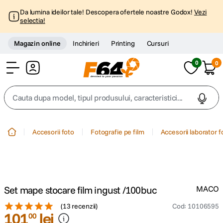
Da lumina ideilor tale! Descopera ofertele noastre Godox!
Vezi
selectia!
Magazin online
Inchirieri
Printing
Cursuri
0
0
Cont
Cauta dupa model, tipul produsului, caracteristici...
Top Cautari
Accesorii foto
Fotografie pe film
Accesorii laborator f
canon g7x
1
.
trepied
2
.
Set mape stocare film ingust /100buc
MACO
trepied telefon
3
.
(
13 recenzii
)
Cod
:
10106595
101
lei
00
peak design
4
.