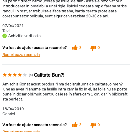
nu permit direct introducerea peliculei de film - asta s-a rezolvat prin
introducerea in prealabil a unei rigle, lipiciul cedeaza rapid fara sa strice
randul. In rest, ar trebui sa-si faca treaba, hartia cerata protejeaza
corespunzator pelicula, sunt sigur ca va rezista 20-30 de ani.
07/04/2021
Tavi
Achizitie verificata
V-a fost de ajutor aceasta recenzie?
3
0
Raporteaza recenzia
Calitate Bun?!
4
Am achizi?ionat acest produs ?i ma declarultumit de calitate, o men?
iune as avea ?i anume ca fasiile intra cam la fix in el, iat folia nu se poate
pune în dosar obi?nuit pentru ca iese în afara cam 1 cm, dar în biblioraft
sta perfect.
18/04/2019
Gabriel
V-a fost de ajutor aceasta recenzie?
3
0
Raporteaza recenzia