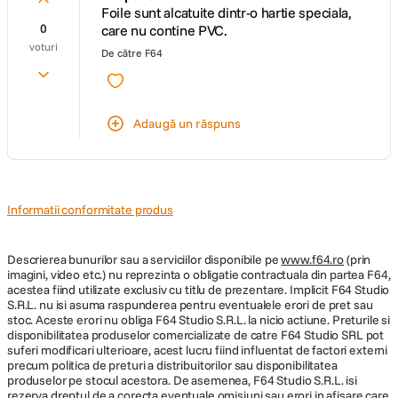
Foile sunt alcatuite dintr-o hartie speciala,
0
care nu contine PVC.
voturi
De către
F64
Adaugă un răspuns
Informatii conformitate produs
Descrierea bunurilor sau a serviciilor disponibile pe
www.f64.ro
(prin
imagini, video etc.) nu reprezinta o obligatie contractuala din partea F64,
acestea fiind utilizate exclusiv cu titlu de prezentare. Implicit F64 Studio
S.R.L. nu isi asuma raspunderea pentru eventualele erori de pret sau
stoc. Aceste erori nu obliga F64 Studio S.R.L. la nicio actiune. Preturile si
disponibilitatea produselor comercializate de catre F64 Studio SRL pot
suferi modificari ulterioare, acest lucru fiind influentat de factori externi
precum politica de preturi a distribuitorilor sau disponibilitatea
produselor pe stocul acestora. De asemenea, F64 Studio S.R.L. isi
rezerva dreptul de a corecta eventuale omisiuni sau erori in afisare care