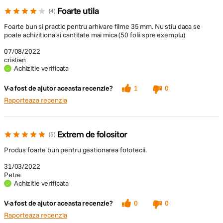
Foarte utila
4
Foarte bun si practic pentru arhivare filme 35 mm. Nu stiu daca se
poate achizitiona si cantitate mai mica (50 folii spre exemplu)
07/08/2022
cristian
Achizitie verificata
V-a fost de ajutor aceasta recenzie?
1
0
Raporteaza recenzia
Extrem de folositor
5
Produs foarte bun pentru gestionarea fototecii.
31/03/2022
Petre
Achizitie verificata
V-a fost de ajutor aceasta recenzie?
0
0
Raporteaza recenzia