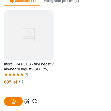
Top accesorii
(
1
)
Fotografie pe film
(
1
)
Ilford FP4 PLUS - film negativ
alb-negru ingust (ISO 125,
135-24)
(1)
69
lei
00