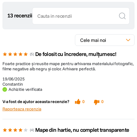
13 recenzii
De folosit cu încredere, mulțumesc!
5
Foarte practice și reusite mape pentru arhivarea materialului fotografic,
filme negative alb negru și color. Arhivare perfectă.
19/06/2025
Constantin
Achizitie verificata
V-a fost de ajutor aceasta recenzie?
0
0
Raporteaza recenzia
Mape din hartie, nu complet transparente
4