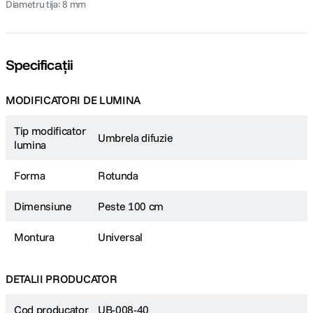
Diametru tija: 8 mm
Specificații
MODIFICATORI DE LUMINA
Tip modificator
Umbrela difuzie
lumina
Forma
Rotunda
Dimensiune
Peste 100 cm
Montura
Universal
DETALII PRODUCATOR
Cod producator
UB-008-40