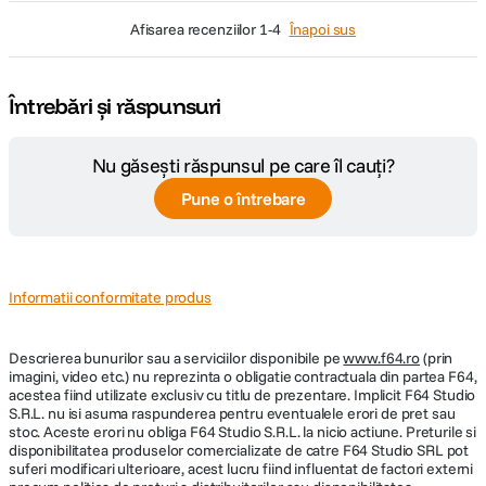
afisarea recenziilor
1-4
Înapoi sus
Întrebări și răspunsuri
Nu găsești răspunsul pe care îl cauți?
Pune o întrebare
Informatii conformitate produs
Descrierea bunurilor sau a serviciilor disponibile pe
www.f64.ro
(prin
imagini, video etc.) nu reprezinta o obligatie contractuala din partea F64,
acestea fiind utilizate exclusiv cu titlu de prezentare. Implicit F64 Studio
S.R.L. nu isi asuma raspunderea pentru eventualele erori de pret sau
stoc. Aceste erori nu obliga F64 Studio S.R.L. la nicio actiune. Preturile si
disponibilitatea produselor comercializate de catre F64 Studio SRL pot
suferi modificari ulterioare, acest lucru fiind influentat de factori externi