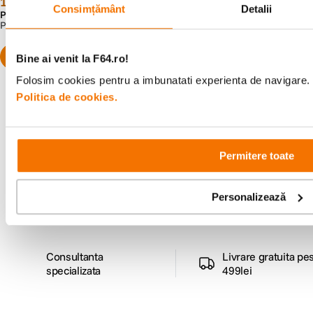
19
lei
29
lei
00
Consimțământ
Detalii
Preț anterior:
51
lei
00
Preț anterior:
46
lei
00
PRP:
51
lei
00
PRP:
46
lei
00
Bine ai venit la F64.ro!
Folosim cookies pentru a imbunatati experienta de navigare. P
Politica de cookies.
Alatura-te comunitatii creatorilor
Permitere toate
Descopera inspiratie, recomandari utile,
ghiduri foto-video si oferte pregatite special
pentru tine.
Personalizează
Consultanta
Livrare gratuita pe
specializata
499lei