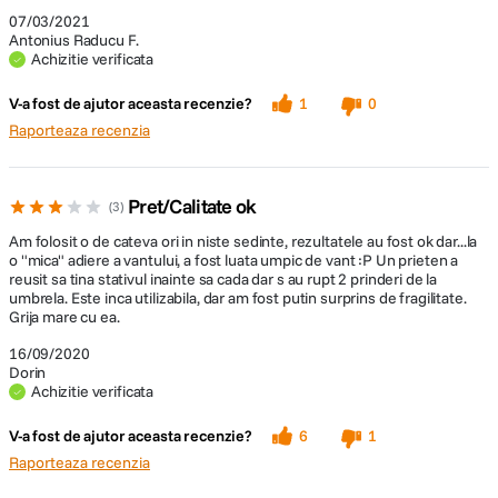
07/03/2021
Antonius Raducu F.
Achizitie verificata
V-a fost de ajutor aceasta recenzie?
1
0
Raporteaza recenzia
Pret/Calitate ok
3
Am folosit o de cateva ori in niste sedinte, rezultatele au fost ok dar...la
o "mica" adiere a vantului, a fost luata umpic de vant :P Un prieten a
reusit sa tina stativul inainte sa cada dar s au rupt 2 prinderi de la
umbrela. Este inca utilizabila, dar am fost putin surprins de fragilitate.
Grija mare cu ea.
16/09/2020
Dorin
Achizitie verificata
V-a fost de ajutor aceasta recenzie?
6
1
Raporteaza recenzia