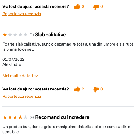
V-a fost de ajutor aceasta recenzie?
0
0
Raporteaza recenzia
Slab calitative
1
Foarte slab calitative, sunt o dezamagire totala, una din umbrele s a rupt
la prima folosire...
01/07/2022
Alexandru
Mai multe detalii
Pro
V-a fost de ajutor aceasta recenzie?
2
0
Dimensiunea
Raporteaza recenzia
Recomand cu incredere
4
Un produs bun, dar cu grija la manipulare datarita spitelor cam subtiri si
sensibile