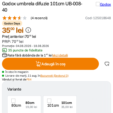
Godox umbrela difuzie 101cm UB-008-
40
canon sx740 hs
5
.
(
4 recenzii
)
Cod
:
125018648
lavaliera
6
.
Godox Days
35
lei
00
card memorie
7
.
Preț anterior:
70
lei
00
PRP:
70
lei
00
Promoție:
04.08.2026
-
18.08.2026
ulanzi
8
.
35 puncte de fidelitate
Rate fără dobânda de la
1
lei
Vezi detalii
45
insta 360
9
.
Adaugă în coș
godox
10
.
În stoc în magazin
Livrare: de marți, 11 aug. în
Bucuresti (Sectorul 3)
Vândut și livrat de
F64
Variante
80cm
101cm
19,00 lei
35,00 lei