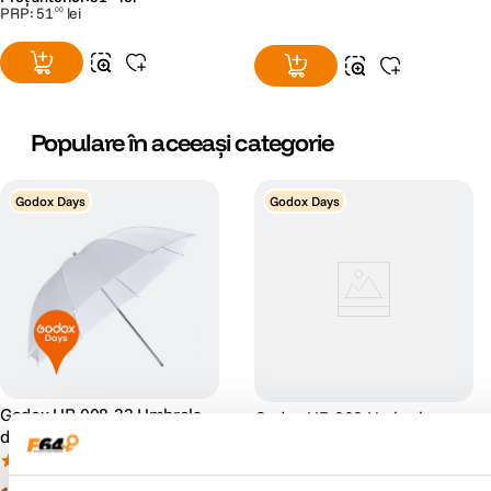
PRP:
51
lei
00
Populare în aceeași categorie
Godox Days
Godox Days
Godox UB-008-33 Umbrela
Godox UB-002 Umbrela
de Difuzie 84cm
84cm Negru/Argintiu
(7)
(0)
00