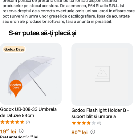
precum politica de preturi a distribuitorilor sau disponibilitatea
produselor pe stocul acestora. De asemenea, F64 Studio S.R.L. isi
rezerva dreptul de a corecta eventuale omisiuni sau erori in afisare care
pot surveni in urma unor greseli de dactilografiere, lipsa de acuratete
sau erori ale produselor software, fara a anunta in prealabil.
S-ar putea să-ți placă și
Godox Days
Godox UB-008-33 Umbrela
Godox Flashlight Holder B -
de Difuzie 84cm
suport blit si umbrela
(7)
(5)
19
lei
00
80
lei
00
Preț anterior:
51
lei
00