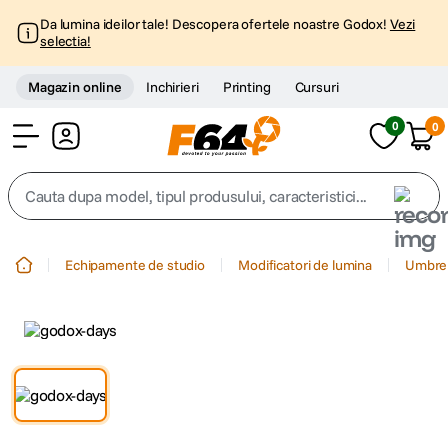
Da lumina ideilor tale! Descopera ofertele noastre Godox!
Vezi
selectia!
Magazin online
Inchirieri
Printing
Cursuri
0
0
Cont
Cauta dupa model, tipul produsului, caracteristici...
Top Cautari
Echipamente de studio
Modificatori de lumina
Umbre
canon g7x
1
.
trepied
2
.
trepied telefon
3
.
peak design
4
.