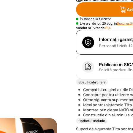
Ad
În stoc de la furnizor
Livrare: de joi, 20 aug. în
Bucuresti 
Vândut și livrat de
F64
Informații garanț
Persoană fizică: 12 
Publicare în SIC
Solicită produsul î
Specificații cheie
Compatibil cu gimbalurile DJ
Conceput pentru utilizare c
Ofera siguranta suplimentar
Ideal pentru sistemele Tilta 
Montare prin clema NATO si
Constructie din aluminiu si o
Pachetul include
Suport de siguranta Tilta pentru