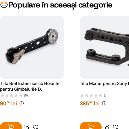
Populare în aceeași categorie
Tilta Brat Extensibil cu Rosette
Tilta Maner pentru Sony
pentru Gimbalurile DJI
(0)
(0)
90
lei
385
lei
00
00