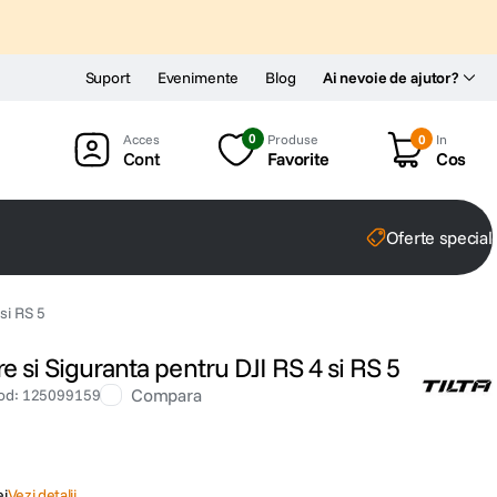
Suport
Evenimente
Blog
Ai nevoie de ajutor?
0
Produse
0
In
Cont
Favorite
Cos
Oferte special
 si RS 5
re si Siguranta pentru DJI RS 4 si RS 5
Compara
od
:
125099159
ei
Vezi detalii