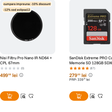
cumpara impreuna: -10% discount
-12% cod eclipsa12
Nisi Filtru Pro Nano IR ND64 +
SanDisk Extreme PRO C
CPL 67mm
Memorie SD 128GB SDX
I Class 10 U3 V30 + 2 Ani
(0)
(87)
RescuePRO Deluxe
499
lei
279
lei
99
00
PRP:
339
lei
90