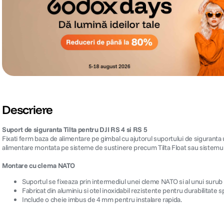
Descriere
Suport de siguranta Tilta pentru DJI RS 4 si RS 5
Fixati ferm baza de alimentare pe gimbal cu ajutorul suportului de siguranta 
alimentare montata pe sisteme de sustinere precum Tilta Float sau sistemu
Montare cu clema NATO
Suportul se fixeaza prin intermediul unei cleme NATO si al unui surub
Fabricat din aluminiu si otel inoxidabil rezistente pentru durabilitate sp
Include o cheie imbus de 4 mm pentru instalare rapida.