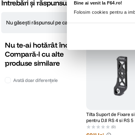
Întrebări și răspunsuri
Bine ai venit la F64.ro!
Folosim cookies pentru a imbu
Nu găsești răspunsul pe care îl cauți?
Pune o întrebare
Nu te-ai hotărât încă?
Compară-l cu alte
produse similare
Arată doar diferențele
Tilta Suport de Fixare s
pentru DJI RS 4 si RS 5
(0)
99