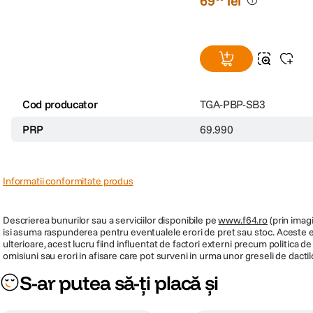
69
lei
Cod producator
TGA-PBP-SB3
PRP
69.990
Informatii conformitate produs
Descrierea bunurilor sau a serviciilor disponibile pe
www.f64.ro
(prin imagi
isi asuma raspunderea pentru eventualele erori de pret sau stoc. Aceste ero
ulterioare, acest lucru fiind influentat de factori externi precum politica 
omisiuni sau erori in afisare care pot surveni in urma unor greseli de dactil
S-ar putea să-ți placă și