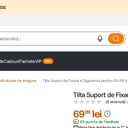
tia!
istici...
te
Cadouri
Pachete
VIP
bilizatoare de imagine
Tilta Suport de Fixare si Siguranta pentru DJI RS 4
Tilta Suport de Fixa
(
0 recenzii
)
C
69
lei
99
69 puncte de fidelitate
Rate fără dobânda de la
2
l
91