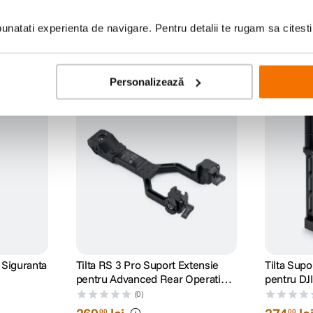
natati experienta de navigare. Pentru detalii te rugam sa citest
Personalizează
i Siguranta
Tilta RS 3 Pro Suport Extensie
Tilta Sup
pentru Advanced Rear Operating
pentru DJ
Control
(0)
00
00