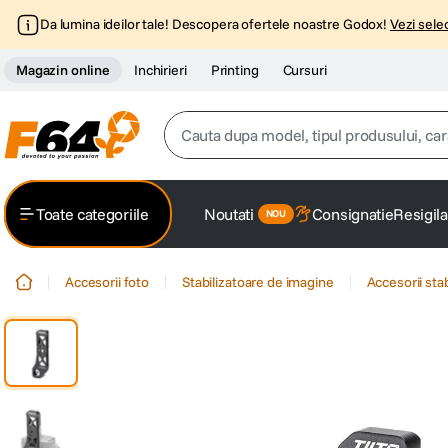
Da lumina ideilor tale! Descopera ofertele noastre Godox!
Vezi selec
Magazin online
Inchirieri
Printing
Cursuri
Cauta dupa model, tipul produsului, caracter
Top Cautari
Toate categoriile
Noutati
Consignatie
Resigila
canon g7x
1
.
Accesorii foto
Stabilizatoare de imagine
Accesorii sta
trepied
2
.
trepied telefon
3
.
peak design
4
.
canon sx740 hs
5
.