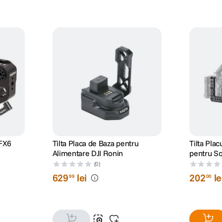
 FX6
Tilta Placa de Baza pentru
Tilta Pla
Alimentare DJI Ronin
pentru S
(0)
629
lei
202
le
99
00