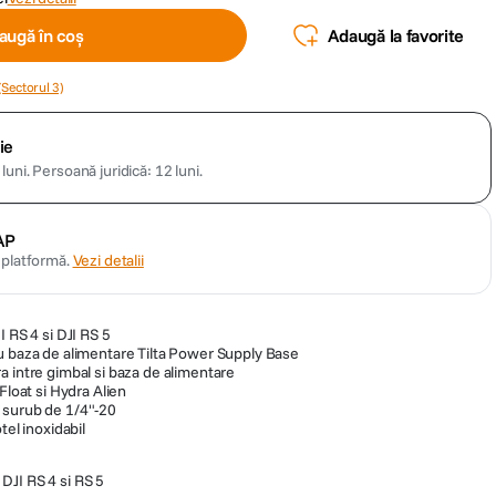
augă în coș
Adaugă la favorite
(Sectorul 3)
ie
luni.
Persoană juridică: 12 luni.
AP
n platformă.
Vezi detalii
I RS 4 si DJI RS 5
u baza de alimentare Tilta Power Supply Base
a intre gimbal si baza de alimentare
Float si Hydra Alien
 surub de 1/4"-20
tel inoxidabil
 DJI RS 4 si RS 5