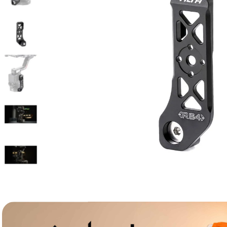
lavaliera
6
.
card memorie
7
.
dji mic mini
8
.
dji osmo
9
.
insta 360
10
.