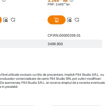
i
3
.
149
lei
PRP:
3
.
499
lei
90
CP.RN.00000359.01
3499.900
fiind utilizate exclusiv cu titlu de prezentare. Implicit F64 Studio S.R.L. nu
a produselor comercializate de catre F64 Studio SRL pot suferi modificari
ra. De asemenea, F64 Studio S.R.L. isi rezerva dreptul de a corecta eventuale
 in prealabil.