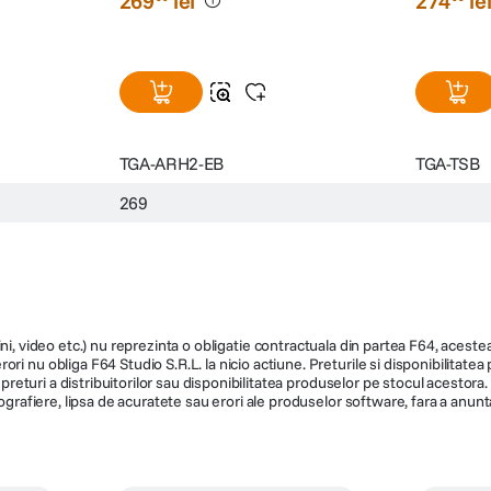
269
lei
274
le
TGA-ARH2-EB
TGA-TSB
269
ni, video etc.) nu reprezinta o obligatie contractuala din partea F64, acestea 
ri nu obliga F64 Studio S.R.L. la nicio actiune. Preturile si disponibilitate
de preturi a distribuitorilor sau disponibilitatea produselor pe stocul acesto
ografiere, lipsa de acuratete sau erori ale produselor software, fara a anunta