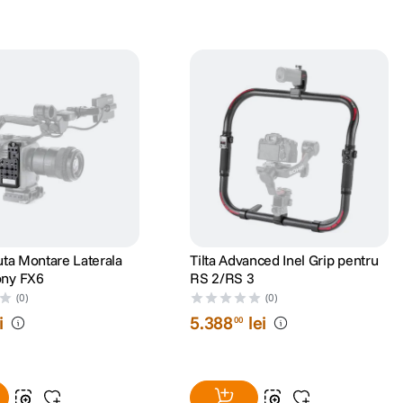
cuta Montare Laterala
Tilta Advanced Inel Grip pentru
ony FX6
RS 2/RS 3
(0)
(0)
i
5
.
388
lei
00