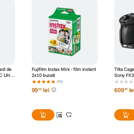
ard de
Fujifilm Instax Mini - film instant
Tilta Cag
C UHS-
2x10 bucati
Sony FX3
(70)
99
lei
609
le
00
00