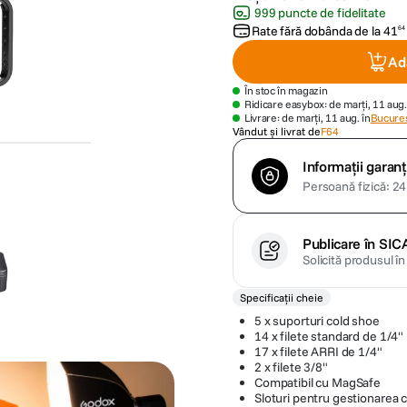
999 puncte de fidelitate
Rate fără dobânda de la
41
64
Ad
În stoc în magazin
Ridicare easybox: de marți, 11 aug.
Livrare: de marți, 11 aug. în
Bucures
Vândut și livrat de
F64
Informații garanț
Persoană fizică: 24 
Publicare în SIC
Solicită produsul î
Specificații cheie
5 x suporturi cold shoe
14 x filete standard de 1/4"
17 x filete ARRI de 1/4"
2 x filete 3/8"
Compatibil cu MagSafe
Sloturi pentru gestionarea c