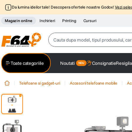
Da lumina ideilor tale! Descopera ofertele noastre Godox!
Vezi selec
Magazin online
Inchirieri
Printing
Cursuri
Cauta dupa model, tipul produsului, caracter
Top Cautari
Toate categoriile
Noutati
Consignatie
Resigila
canon g7x
1
.
Telefoane si gadget-uri
Accesorii telefoane mobile
Ac
trepied
2
.
trepied telefon
3
.
peak design
4
.
canon sx740 hs
5
.