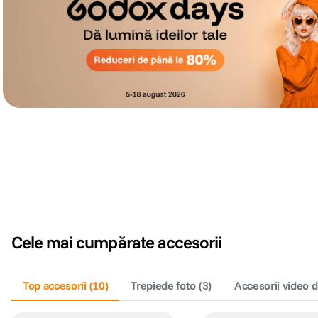
Cele mai cumpărate accesorii
Top accesorii
(
10
)
Trepiede foto
(
3
)
Accesorii video d