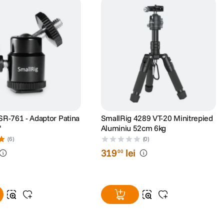
SR-761 - Adaptor Patina
SmallRig 4289 VT-20 Minitrepied
"
Aluminiu 52cm 6kg
(6)
(0)
319
lei
00