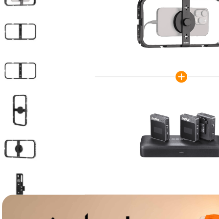
lavaliera
6
.
sony fx
7
.
card memorie
8
.
dji mic mini
9
.
dji osmo
10
.