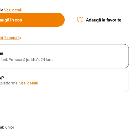
lei
Vezi detalii
augă în coș
Adaugă la favorite
ti (Sectorul 3)
ie
luni.
Persoană juridică: 24 luni.
AP
n platformă.
Vezi detalii
ablurilor