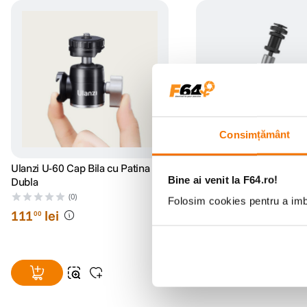
Consimțământ
Ulanzi U-60 Cap Bila cu Patina
SmallRig 1498 Brat Arti
Bine ai venit la F64.ro!
Dubla
cm
(0)
(1)
Folosim cookies pentru a imbu
111
lei
89
lei
00
00