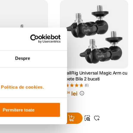
Despre
1713 Set Suruburi cu
SmallRig Universal Magic Arm cu
bus
Capete Bila 2 bucati
(0)
(6)
i
Politica de cookies.
48
lei
00
Permitere toate