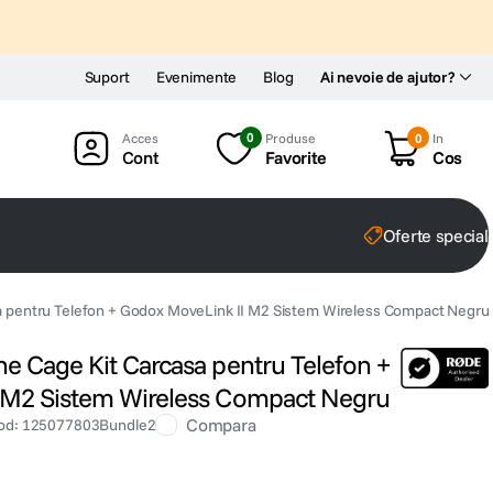
Suport
Evenimente
Blog
Ai nevoie de ajutor?
0
Produse
0
In
Cont
Favorite
Cos
Oferte special
a pentru Telefon + Godox MoveLink II M2 Sistem Wireless Compact Negru
e Cage Kit Carcasa pentru Telefon +
 M2 Sistem Wireless Compact Negru
Compara
od
:
125077803Bundle2