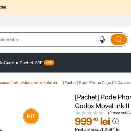
tia!
istici...
te
Cadouri
Pachete
VIP
cesorii foto-video pentru telefon
[Pachet] Rode Phone Cage Kit Carcas
[Pachet] Rode Phon
Godox MoveLink II
(
0 recenzii
)
C
999
lei
40
Preț anterior:
1
.
258
lei
00