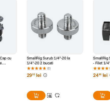
 Cap cu
SmallRig Surub 1/4"-20 la
SmallRig 
oe
1/4"-20 2 bucati
- Filet 1/4
(2)
29
lei
24
lei
00
90