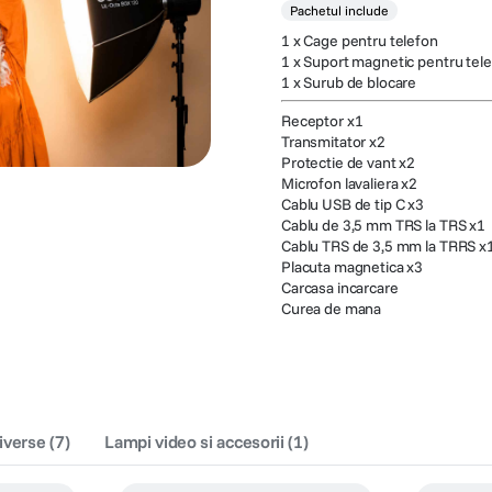
Pachetul include
1 x Cage pentru telefon
1 x Suport magnetic pentru tel
1 x Surub de blocare
Receptor x1
Transmitator x2
Protectie de vant x2
Microfon lavaliera x2
Cablu USB de tip C x3
Cablu de 3,5 mm TRS la TRS x1
Cablu TRS de 3,5 mm la TRRS x
Placuta magnetica x3
Carcasa incarcare
Curea de mana
iverse
(
7
)
Lampi video si accesorii
(
1
)