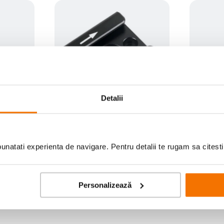
Detalii
culat 27.9
SmallRig 1241 Cold Shoe
SmallRig 
Cheie Im
(3)
natati experienta de navigare. Pentru detalii te rugam sa citest
39
lei
30
lei
00
00
Personalizează