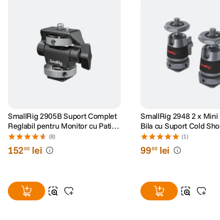
SmallRig 2905B Suport Complet
SmallRig 2948 2 x Mini
Reglabil pentru Monitor cu Patina
Bila cu Suport Cold Sh
Cold Shoe
Detasabil
(8)
(1)
152
lei
99
lei
00
00