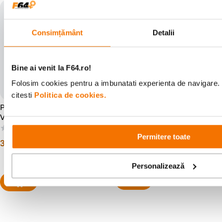
Consimțământ
Detalii
Bine ai venit la F64.ro!
Folosim cookies pentru a imbunatati experienta de navigare. 
citesti
Politica de cookies.
Peak Design Outdoor Sling
Peak Design Camera Cube
7L Geanta Foto Neagra
V3 Small Negru
(0)
(0)
Permitere toate
507
lei
00
366
lei
00
Personalizează