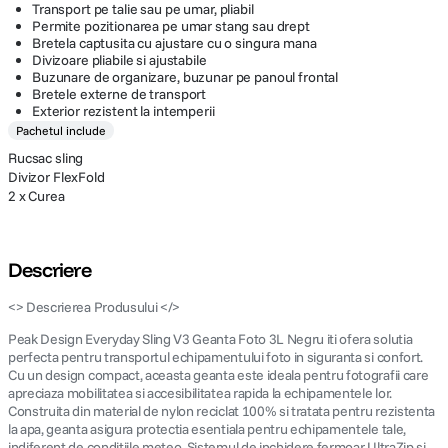
Transport pe talie sau pe umar, pliabil
Permite pozitionarea pe umar stang sau drept
Bretela captusita cu ajustare cu o singura mana
Divizoare pliabile si ajustabile
Buzunare de organizare, buzunar pe panoul frontal
Bretele externe de transport
Exterior rezistent la intemperii
Pachetul include
Rucsac sling
Divizor FlexFold
2 x Curea
Descriere
<> Descrierea Produsului </>
Peak Design Everyday Sling V3 Geanta Foto 3L Negru iti ofera solutia
perfecta pentru transportul echipamentului foto in siguranta si confort.
Cu un design compact, aceasta geanta este ideala pentru fotografii care
apreciaza mobilitatea si accesibilitatea rapida la echipamentele lor.
Construita din material de nylon reciclat 100% si tratata pentru rezistenta
la apa, geanta asigura protectia esentiala pentru echipamentele tale,
indiferent de conditiile meteo. Sistemul de inchidere fermoar UltraZip si