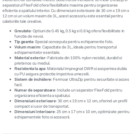
separatorul FlexFold ofera flexibilitate maxima pentru organizarea
eficienta a spatiului interior. Cu dimensiuni exterioare de 30 cm x 19 cm x
12 cm si un volum maxim de 3L, acest accesoriu este esential pentru
calatoriile tale creative.
Greutate
: Optiuni de 0.45 kg, 0.5 kg si 0.6 kg ofera flexibilitate in
functie de nevoi.
Tip geanta
: Special conceputa pentru echipamente foto.
Volum maxim
: Capacitate de 3L, ideala pentru transportul
echipamentelor esentiale.
Material exterior
: Fabricata din 100% nylon reciclat, durabil si
prietenos cu mediul.
Rezistenta la apa
: Materialul impregnat DWR si acoperirea dubla
cu PU asigura protectie impotriva umezelii.
Sistem de inchidere
: Fermoar UltraZip pentru securitate si acces
facil.
Numar de separatoare
: Include un separator FlexFold pentru
organizarea eficienta a spatiului.
Dimensiuni exterioare
: 30 cm x 19 cm x 12 cm, oferind un profil
compact si usor de transportat.
Dimensiuni interioare
: 25 cm x 17 cm x 10 cm, optimizate pentru
echipamentele foto si accesorii.