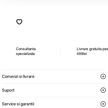
Alatura-te comunitatii creatorilor
Descopera inspiratie, recomandari utile,
ghiduri foto-video si oferte pregatite special
pentru tine.
Consultanta
Livrare gratuita pe
specializata
499lei
Comenzi si livrare
Suport
Service si garantii