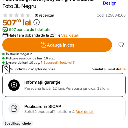
Foto 3L Negru
canon sx740 hs
5
.
(
0 recenzii
)
Cod
:
125084160
507
lei
00
lavaliera
6
.
507 puncte de fidelitate
Rate fără dobânda de la
21
lei
Vezi detalii
12
sony fx
7
.
Adaugă în coș
card memorie
8
.
În stoc în magazin
Ridicare easybox: de luni, 10 aug.
Livrare: de luni, 10 aug. în
Bucuresti (Sectorul 3)
dji mic mini
9
.
Nu include un adaptor de priza
Vândut și livrat de
F64
dji osmo
10
.
Informații garanție
Persoană fizică: 12 luni.
Persoană juridică: 12 luni.
Publicare în SICAP
Solicită produsul în platformă.
Vezi detalii
Specificații cheie