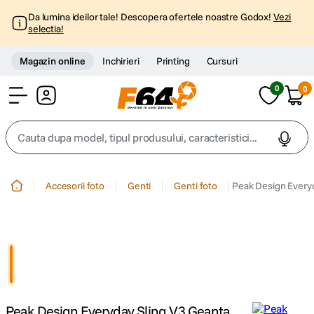
Da lumina ideilor tale! Descopera ofertele noastre Godox!
Vezi
selectia!
Magazin online
Inchirieri
Printing
Cursuri
0
0
Cont
Cauta dupa model, tipul produsului, caracteristici...
Top Cautari
Accesorii foto
Genti
Genti foto
Peak Design Everyd
canon g7x
1
.
trepied
2
.
trepied telefon
3
.
Peak Design Everyday Sling V3 Geanta
peak design
4
.