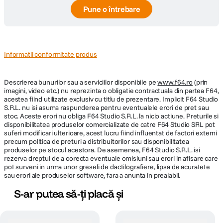
Pune o întrebare
Informatii conformitate produs
Descrierea bunurilor sau a serviciilor disponibile pe
www.f64.ro
(prin
imagini, video etc.) nu reprezinta o obligatie contractuala din partea F64,
acestea fiind utilizate exclusiv cu titlu de prezentare. Implicit F64 Studio
S.R.L. nu isi asuma raspunderea pentru eventualele erori de pret sau
stoc. Aceste erori nu obliga F64 Studio S.R.L. la nicio actiune. Preturile si
disponibilitatea produselor comercializate de catre F64 Studio SRL pot
suferi modificari ulterioare, acest lucru fiind influentat de factori externi
precum politica de preturi a distribuitorilor sau disponibilitatea
produselor pe stocul acestora. De asemenea, F64 Studio S.R.L. isi
rezerva dreptul de a corecta eventuale omisiuni sau erori in afisare care
pot surveni in urma unor greseli de dactilografiere, lipsa de acuratete
sau erori ale produselor software, fara a anunta in prealabil.
S-ar putea să-ți placă și