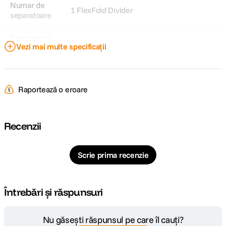
Numar de
1 FlexFold Divider
separatoare
Rezistenta la
Material rezistent la apă
Vezi mai multe specificații
apa
Sistem de
Fermoar UltraZip
inchidere
Raportează o eroare
Volum maxim
3L
Tip geanta
Rucsacuri Sling
Recenzii
DETALII PRODUCATOR
Scrie prima recenzie
Cod producator
BEDS-3-BK-3
Întrebări și răspunsuri
Nu găsești răspunsul pe care îl cauți?