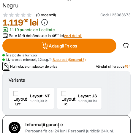
Negru
canon sx740 hs
5
.
(
0 recenzii
)
Cod
:
125083673
1
.
119
lei
00
lavaliera
6
.
1119 puncte de fidelitate
Rate fără dobânda de la
46
lei
Vezi detalii
62
card memorie
7
.
Adaugă în coș
ulanzi
În stoc de la furnizor
8
.
Livrare: de miercuri, 12 aug. în
Bucuresti (Sectorul 3)
Nu include un adaptor de priza
Vândut și livrat de
F64
insta 360
9
.
Variante
godox
10
.
Layout INT
Layout US
1.119,00 lei
1.119,00 lei
Informații garanție
Persoană fizică: 24 luni.
Persoană juridică: 24 luni.