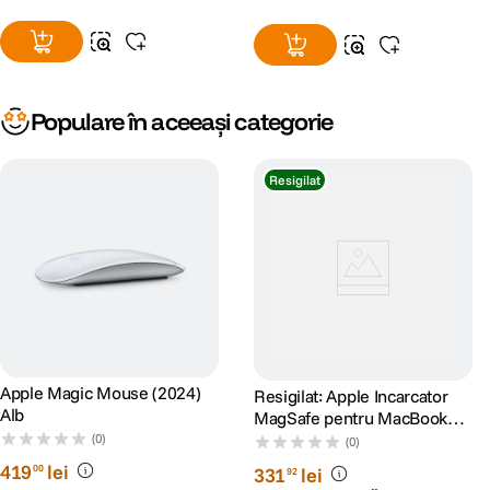
Populare în aceeași categorie
Resigilat
Apple Magic Mouse (2024)
Resigilat: Apple Incarcator
Alb
MagSafe pentru MacBook
Pro 15" si 17" 85W Alb -
(0)
(0)
RS125074040-1
419
lei
00
331
lei
92