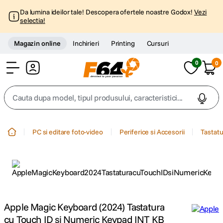
Da lumina ideilor tale! Descopera ofertele noastre Godox!
Vezi
selectia!
Magazin online
Inchirieri
Printing
Cursuri
0
0
Cont
Cauta dupa model, tipul produsului, caracteristici...
Top Cautari
PC si editare foto-video
Periferice si Accesorii
Tastatu
canon g7x
1
.
trepied
2
.
trepied telefon
3
.
Apple Magic Keyboard (2024) Tastatura
cu Touch ID si Numeric Keypad INT KB
peak design
4
.