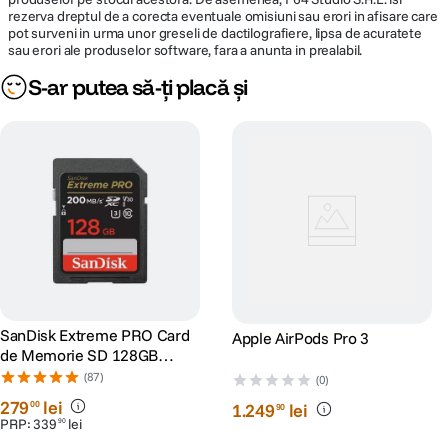
rezerva dreptul de a corecta eventuale omisiuni sau erori in afisare care
pot surveni in urma unor greseli de dactilografiere, lipsa de acuratete
sau erori ale produselor software, fara a anunta in prealabil.
S-ar putea să-ți placă și
SanDisk Extreme PRO Card
Apple AirPods Pro 3
de Memorie SD 128GB
SDXC UHS-I Class 10 U3 V30
(87)
(0)
+ 2 Ani RescuePRO Deluxe
279
lei
00
1
.
249
lei
90
PRP:
339
lei
90