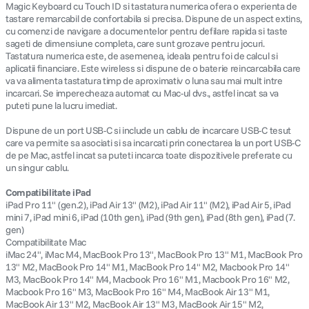
Magic Keyboard cu Touch ID si tastatura numerica ofera o experienta de
tastare remarcabil de confortabila si precisa. Dispune de un aspect extins,
cu comenzi de navigare a documentelor pentru defilare rapida si taste
sageti de dimensiune completa, care sunt grozave pentru jocuri.
Tastatura numerica este, de asemenea, ideala pentru foi de calcul si
aplicatii financiare. Este wireless si dispune de o baterie reincarcabila care
va va alimenta tastatura timp de aproximativ o luna sau mai mult intre
incarcari. Se imperecheaza automat cu Mac-ul dvs., astfel incat sa va
puteti pune la lucru imediat.
Dispune de un port USB-C si include un cablu de incarcare USB-C tesut
care va permite sa asociati si sa incarcati prin conectarea la un port USB-C
de pe Mac, astfel incat sa puteti incarca toate dispozitivele preferate cu
un singur cablu.
Compatibilitate iPad
iPad Pro 11" (gen.2), iPad Air 13" (M2), iPad Air 11" (M2), iPad Air 5, iPad
mini 7, iPad mini 6, iPad (10th gen), iPad (9th gen), iPad (8th gen), iPad (7.
gen)
Compatibilitate Mac
iMac 24", iMac M4, MacBook Pro 13", MacBook Pro 13" M1, MacBook Pro
13" M2, MacBook Pro 14" M1, MacBook Pro 14" M2, Macbook Pro 14"
M3, MacBook Pro 14" M4, Macbook Pro 16" M1, Macbook Pro 16" M2,
Macbook Pro 16" M3, MacBook Pro 16" M4, MacBook Air 13" M1,
MacBook Air 13" M2, MacBook Air 13" M3, MacBook Air 15" M2,