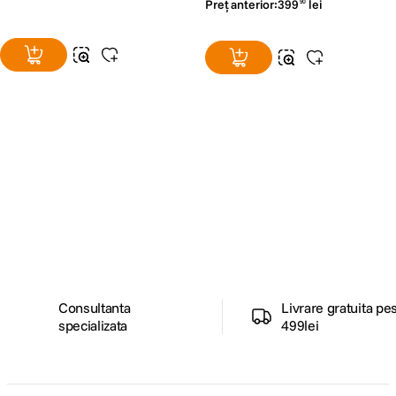
Preț anterior:
399
lei
90
Alatura-te comunitatii creatorilor
Descopera inspiratie, recomandari utile,
ghiduri foto-video si oferte pregatite special
pentru tine.
Consultanta
Livrare gratuita pe
specializata
499lei