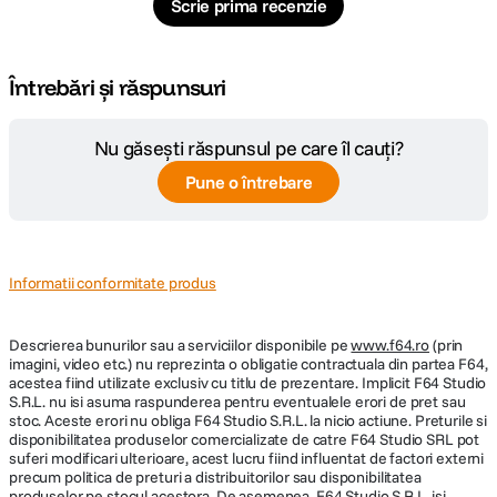
Scrie prima recenzie
Întrebări și răspunsuri
Nu găsești răspunsul pe care îl cauți?
Pune o întrebare
Informatii conformitate produs
Descrierea bunurilor sau a serviciilor disponibile pe
www.f64.ro
(prin
imagini, video etc.) nu reprezinta o obligatie contractuala din partea F64,
acestea fiind utilizate exclusiv cu titlu de prezentare. Implicit F64 Studio
S.R.L. nu isi asuma raspunderea pentru eventualele erori de pret sau
stoc. Aceste erori nu obliga F64 Studio S.R.L. la nicio actiune. Preturile si
disponibilitatea produselor comercializate de catre F64 Studio SRL pot
suferi modificari ulterioare, acest lucru fiind influentat de factori externi
precum politica de preturi a distribuitorilor sau disponibilitatea
produselor pe stocul acestora. De asemenea, F64 Studio S.R.L. isi