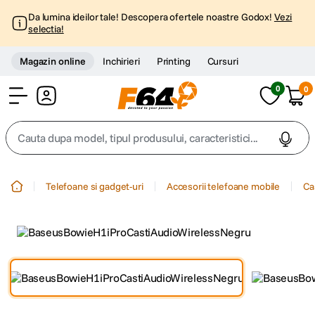
Da lumina ideilor tale! Descopera ofertele noastre Godox!
Vezi
selectia!
Magazin online
Inchirieri
Printing
Cursuri
0
0
Cont
Cauta dupa model, tipul produsului, caracteristici...
Top Cautari
Telefoane si gadget-uri
Accesorii telefoane mobile
Ca
canon g7x
1
.
trepied
2
.
trepied telefon
3
.
peak design
4
.