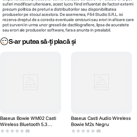
suferi modificari ulterioare, acest lucru fiind influentat de factori externi
Conectivitate: Bluetooth
precum politica de preturi a distribuitorilor sau disponibilitatea
produselor pe stocul acestora. De asemenea, F64 Studio S.R.L. isi
Culoare: Negru
rezerva dreptul de a corecta eventuale omisiuni sau erori in afisare care
pot surveni in urma unor greseli de dactilografiere, lipsa de acuratete
Dimensiuni: 178,5 x 188 mm
sau erori ale produselor software, fara a anunta in prealabil.
Greutate produs: 265 g
S-ar putea să-ți placă și
Iesire: USB-C
Interfata iesire: USB-C
Material: ABS Metal Policarbonat
Raza de actiune: pana la 10 metri
Timp de incarcare: 1,5 ore
Tip conector 1: USB-C
Baseus Bowie WM02 Casti
Baseus Casti Audio Wireless
Wireless Bluetooth 5.3
Bowie M2s Negru
Microfon Negru
(0)
(0)