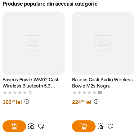
Produse populare din aceeasi categorie
canon sx740 hs
5
.
lavaliera
6
.
sony fx
7
.
card memorie
8
.
dji mic mini
9
.
Baseus Bowie WM02 Casti
Baseus Casti Audio Wireless
Wireless Bluetooth 5.3
Bowie M2s Negru
dji osmo
10
.
Microfon Negru
(0)
(0)
102
lei
224
lei
00
00