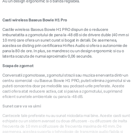
Au un design ergonomic si o banda reglabila.
Casti wireless Baseus Bowie H1 Pro
Castile wireless Baseus Bowie H1 PRO dispun de o reducere
imbunatatita a zgomotului de pana la -48 dB si de drivere duble (40 mm si
10 mm) care ofera un sunet curat si bogat in detalii. De asemenea,
acestea se disting prin certificarea Hi-Res Audio si ofera o autonomie de
pana la 80 de ore. In plus, se mandresc cu un design ergonomic si cu o
latenta scazuta de numai aproximativ 0,06 secunde.
Scapa de zgomot
Conversatii zgomotoase, zgomotul strazii sau muzica enervanta dintr-un
centru comercial - cu Baseus Bowie H1 PRO, puteti elimina zgomotul si va
puteti concentra doar pe melodiile sau podcast-urile preferate. Aceste
casti ofera atat reducere activa, cat si pasiva a zgomotului, suprimand
eficient sunetele ambientale cu pana la -48 dB.
Sunet care va va uimi
Cantecele tale preferate nu au sunat niciodata mai bine. Aceste casti sunt
echipate cu un sistem avansat cu doua difuzoare - cu difuzoare de inalta
frecventa de 10 mm si difuzoare de frecventa maxima de 40 mm. De
asemenea, acestea suporta o tehnologie de transmisie audio fiabila si