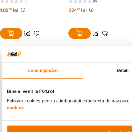
Microfon Negru
(0)
(0)
102
lei
224
lei
00
00
Alatura-te comunitatii creatorilor
Consimțământ
Detalii
Descopera inspiratie, recomandari utile,
ghiduri foto-video si oferte pregatite special
pentru tine.
Bine ai venit la F64.ro!
Folosim cookies pentru a imbunatati experienta de navigare. P
cookies.
Consultanta
Livrare gratuita pe
specializata
499lei