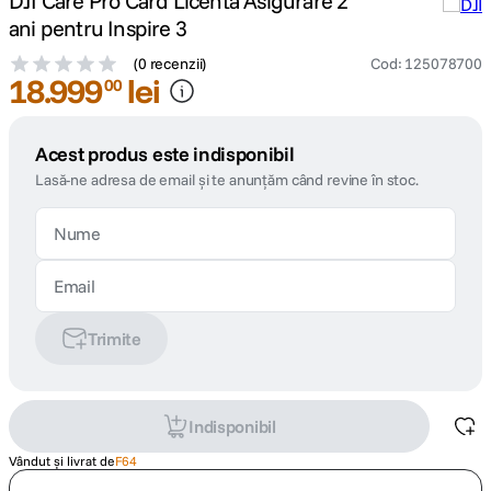
DJI Care Pro Card Licenta Asigurare 2
ani pentru Inspire 3
(
0 recenzii
)
Cod
:
125078700
18
.
999
lei
00
Acest produs este indisponibil
Lasă-ne adresa de email și te anunțăm când revine în stoc.
Trimite
Indisponibil
Vândut și livrat de
F64