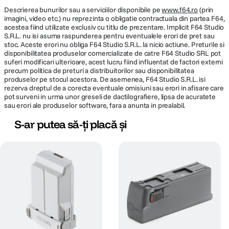
Descrierea bunurilor sau a serviciilor disponibile pe
www.f64.ro
(prin
imagini, video etc.) nu reprezinta o obligatie contractuala din partea F64,
acestea fiind utilizate exclusiv cu titlu de prezentare. Implicit F64 Studio
S.R.L. nu isi asuma raspunderea pentru eventualele erori de pret sau
stoc. Aceste erori nu obliga F64 Studio S.R.L. la nicio actiune. Preturile si
disponibilitatea produselor comercializate de catre F64 Studio SRL pot
suferi modificari ulterioare, acest lucru fiind influentat de factori externi
precum politica de preturi a distribuitorilor sau disponibilitatea
produselor pe stocul acestora. De asemenea, F64 Studio S.R.L. isi
rezerva dreptul de a corecta eventuale omisiuni sau erori in afisare care
pot surveni in urma unor greseli de dactilografiere, lipsa de acuratete
sau erori ale produselor software, fara a anunta in prealabil.
S-ar putea să-ți placă și