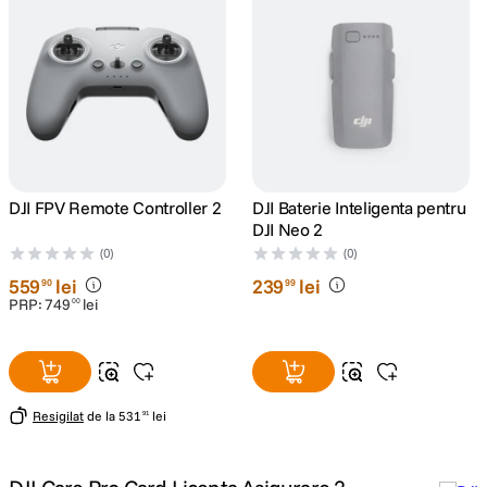
canon sx740 hs
5
.
lavaliera
6
.
card memorie
7
.
ulanzi
8
.
DJI FPV Remote Controller 2
DJI Baterie Inteligenta pentru
DJI Neo 2
insta 360
(0)
(0)
9
.
559
lei
239
lei
90
99
PRP:
749
lei
godox
00
10
.
Resigilat
de la
531
lei
91