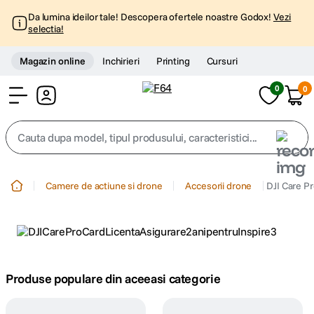
Da lumina ideilor tale! Descopera ofertele noastre Godox!
Vezi
selectia!
Magazin online
Inchirieri
Printing
Cursuri
0
0
Cont
Cauta dupa model, tipul produsului, caracteristici...
Top Cautari
Camere de actiune si drone
Accesorii drone
DJI Care Pr
canon g7x
1
.
trepied
2
.
trepied telefon
Produse populare din aceeasi categorie
3
.
peak design
4
.