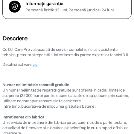
Informații garanție
Persoană fizică: 12 luni.
Persoană juridică: 24 luni.
Descriere
Cu DJI Care Pro va bucurati de servicii complete, inclusiv asistenta
tehnica, precum si reparatii si intretinere din partea expertilor tehnici DJI.
Detalii si activare
aici
Numar nelimitat de reparatii gratuite
Un numar nelimitat de reparatii gratuite sunt oferite in cadrul limitei de
acoperire (22000 euro) pentru daune cauzate de apa, daune prin cadere,
utilizare necorespunzatoare si alte accidente.
Intre timp, bucurati-va de inlocuirea gratuita a bateriei.
Intretinerea din fabrica
Un serviciu de intretinere din fabrica pe an, care include o parte testare,
actualizari de firmware si inlocuirea pieselor fragile cu un raport oficial de
intretinere.