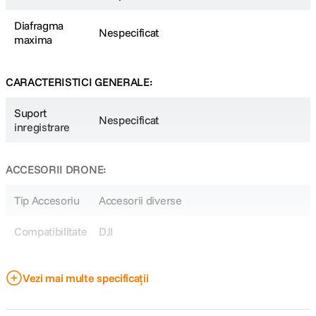
Diafragma
Nespecificat
maxima
CARACTERISTICI GENERALE:
Suport
Nespecificat
inregistrare
ACCESORII DRONE:
Tip Accesoriu
Accesorii diverse
Compatibilitate
DJI
DETALII PRODUCATOR
Vezi mai multe specificații
Cod producator
CP.QT.00008028.01