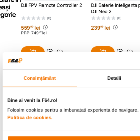
DJI FPV Remote Controller 2
DJI Baterie Inteligenta
eași
DJI Neo 2
gorie
(0)
(0)
559
lei
239
lei
90
99
PRP:
749
lei
00
Resigilat
de la
531
lei
91
Consimțământ
Detalii
Bine ai venit la F64.ro!
Alatura-te comunitatii creatorilor
Folosim cookies pentru a imbunatati experienta de navigare. P
Descopera inspiratie, recomandari utile,
ghiduri foto-video si oferte pregatite special
Politica de cookies.
pentru tine.