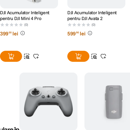
DJI Acumulator Inteligent
DJI Acumulator Inteligent
pentru DJI Mini 4 Pro
pentru DJI Avata 2
(0)
(0)
399
lei
599
lei
00
90
lare în