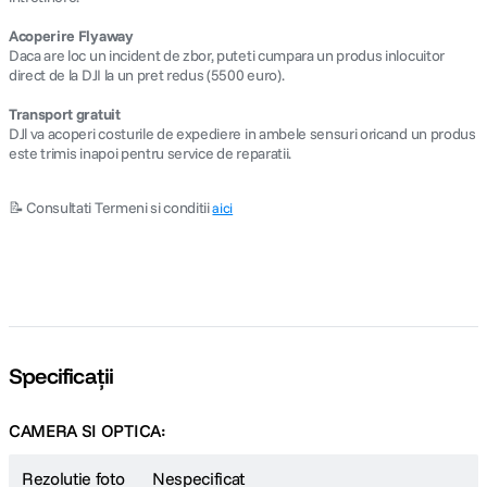
Acoperire Flyaway
Daca are loc un incident de zbor, puteti cumpara un produs inlocuitor
direct de la DJI la un pret redus (5500 euro).
Transport gratuit
DJl va acoperi costurile de expediere in ambele sensuri oricand un produs
este trimis inapoi pentru service de reparatii.
📝 Consultati Termeni si conditii
aici
Specificații
CAMERA SI OPTICA:
Rezolutie foto
Nespecificat