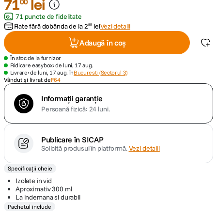
71
lei
00
71 puncte de fidelitate
canon sx740 hs
5
.
Rate fără dobânda de la
2
lei
Vezi detalii
95
Adaugă în coș
lavaliera
6
.
În stoc de la furnizor
Ridicare easybox: de luni, 17 aug.
sony fx
7
.
Livrare: de luni, 17 aug. în
Bucuresti (Sectorul 3)
Vândut și livrat de
F64
card memorie
8
.
Informații garanție
Persoană fizică: 24 luni.
dji mic mini
9
.
dji osmo
10
.
Publicare în SICAP
Solicită produsul în platformă.
Vezi detalii
Specificații cheie
Izolate in vid
Aproximativ 300 ml
La indemana si durabil
Pachetul include