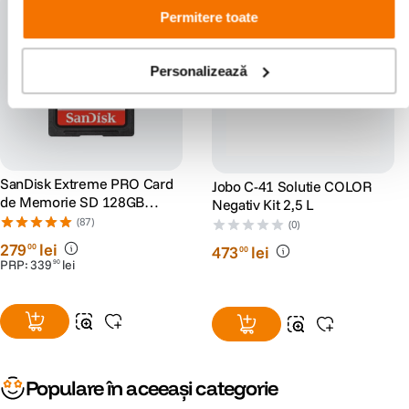
Permitere toate
Personalizează
SanDisk Extreme PRO Card
Jobo C-41 Solutie COLOR
de Memorie SD 128GB
Negativ Kit 2,5 L
SDXC UHS-I Class 10 U3 V30
(87)
(0)
+ 2 Ani RescuePRO Deluxe
279
lei
00
473
lei
00
PRP:
339
lei
90
Populare în aceeași categorie