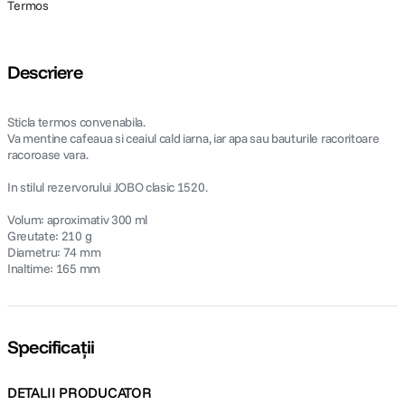
Termos
Descriere
Sticla termos convenabila.
Va mentine cafeaua si ceaiul cald iarna, iar apa sau bauturile racoritoare
racoroase vara.
In stilul rezervorului JOBO clasic 1520.
Volum: aproximativ 300 ml
Greutate: 210 g
Diametru: 74 mm
Inaltime: 165 mm
Specificații
DETALII PRODUCATOR