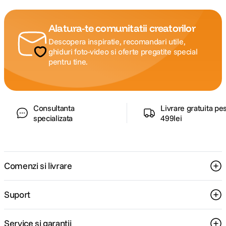
Alatura-te comunitatii creatorilor
Descopera inspiratie, recomandari utile,
ghiduri foto-video si oferte pregatite special
pentru tine.
Consultanta
Livrare gratuita pe
specializata
499lei
Comenzi si livrare
Suport
Service si garantii