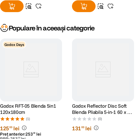
Populare în aceeași categorie
Godox Days
Godox RFT-05 Blenda 5in1
Godox Reflector Disc Soft
120x180cm
Blenda Pliabila 5-in-1 60 x 90
cm
(1)
(0)
125
lei
131
lei
00
00
Preț anterior:
253
lei
00
PRP:
253
lei
00