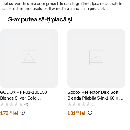
pot surveni in urma unor greseli de dactilografiere, lipsa de acuratete
sau erori ale produselor software, fara a anunta in prealabil.
S-ar putea să-ți placă și
GODOX RFT-01-100150
Godox Reflector Disc Soft
Blenda Silver Gold
Blenda Pliabila 5-in-1 60 x 90
100x150cm
cm
(0)
(0)
172
lei
131
lei
00
00