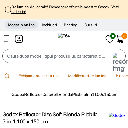
Da lumina ideilor tale! Descopera ofertele noastre Godox!
Vezi
selectia!
Magazin online
Inchirieri
Printing
Cursuri
0
0
Cont
Cauta dupa model, tipul produsului, caracteristici...
Top Cautari
Echipamente de studio
Modificatori de lumina
Blende 
canon g7x
1
.
trepied
2
.
trepied telefon
Godox Reflector Disc Soft Blenda Pliabila
3
.
5-in-1 100 x 150 cm
peak design
4
.