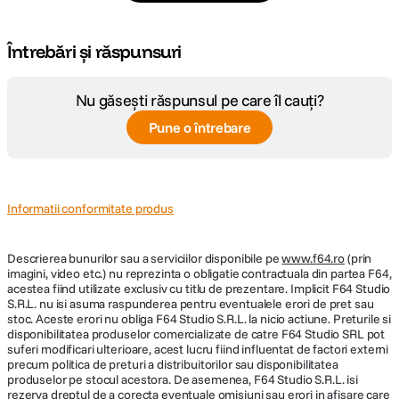
Întrebări și răspunsuri
Nu găsești răspunsul pe care îl cauți?
Pune o întrebare
Informatii conformitate produs
Descrierea bunurilor sau a serviciilor disponibile pe
www.f64.ro
(prin
imagini, video etc.) nu reprezinta o obligatie contractuala din partea F64,
acestea fiind utilizate exclusiv cu titlu de prezentare. Implicit F64 Studio
S.R.L. nu isi asuma raspunderea pentru eventualele erori de pret sau
stoc. Aceste erori nu obliga F64 Studio S.R.L. la nicio actiune. Preturile si
disponibilitatea produselor comercializate de catre F64 Studio SRL pot
suferi modificari ulterioare, acest lucru fiind influentat de factori externi
precum politica de preturi a distribuitorilor sau disponibilitatea
produselor pe stocul acestora. De asemenea, F64 Studio S.R.L. isi
rezerva dreptul de a corecta eventuale omisiuni sau erori in afisare care