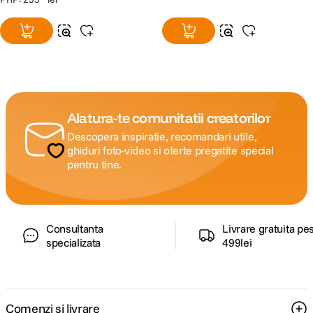
Alatura-te comunitatii creatorilor
Descopera inspiratie, recomandari utile,
ghiduri foto-video si oferte pregatite special
pentru tine.
Consultanta
Livrare gratuita pe
specializata
499lei
Comenzi si livrare