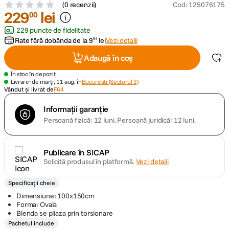
(
0 recenzii
)
Cod
:
125076175
229
lei
00
canon sx740 hs
5
.
229 puncte de fidelitate
Rate fără dobânda de la
9
lei
Vezi detalii
54
lavaliera
6
.
Adaugă în coș
card memorie
7
.
În stoc în depozit
Livrare: de marți, 11 aug. în
Bucuresti (Sectorul 3)
Vândut și livrat de
F64
dji mic mini
8
.
Informații garanție
dji osmo
Persoană fizică: 12 luni.
Persoană juridică: 12 luni.
9
.
insta 360
10
.
Publicare în SICAP
Solicită produsul în platformă.
Vezi detalii
Specificații cheie
Dimensiune: 100x150cm
Forma: Ovala
Blenda se pliaza prin torsionare
Pachetul include