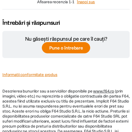
afisarea recenzia
1-1
Înapoi sus
Întrebări și răspunsuri
Nu găsești răspunsul pe care îl cauți?
Pune o întrebare
Informatii conformitate produs
Descrierea bunurilor sau a serviciilor disponibile pe
www.f64.ro
(prin
imagini, video etc.) nu reprezinta o obligatie contractuala din partea F64,
acestea fiind utilizate exclusiv cu titlu de prezentare. Implicit F64 Studio
S.R.L. nu isi asuma raspunderea pentru eventualele erori de pret sau
stoc. Aceste erori nu obliga F64 Studio S.R.L. la nicio actiune. Preturile si
disponibilitatea produselor comercializate de catre F64 Studio SRL pot
suferi modificari ulterioare, acest lucru fiind influentat de factori externi
precum politica de preturi a distribuitorilor sau disponibilitatea
produselor pe stocul acestora. De asemenea, F64 Studio S.R.L. isi