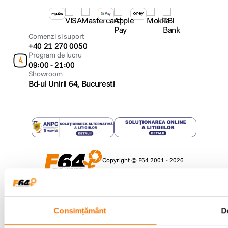
Comenzi si suport
+40 21 270 0050
Program de lucru
09:00 - 21:00
Showroom
Bd-ul Unirii 64, Bucuresti
Copyright © F64 2001 - 2026
Parteneri tehnologie:
Consimțământ
De