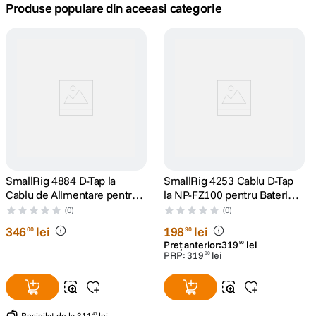
Produse populare din aceeasi categorie
canon sx740 hs
5
.
lavaliera
6
.
card memorie
7
.
dji mic mini
8
.
dji osmo
9
.
SmallRig 4884 D-Tap la
SmallRig 4253 Cablu D-Tap
Cablu de Alimentare pentru
la NP-FZ100 pentru Baterie
insta 360
10
.
Baterie Dummy NP-F cu
Dummy
(0)
(0)
Doua Fete
346
lei
198
lei
00
90
Preț anterior:
319
lei
90
PRP:
319
lei
90
Resigilat
de la
311
lei
40