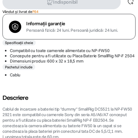
Indisponibil
Vândut și livrat de
F64
Informații garanție
Persoană fizică: 24 luni.
Persoană juridică: 24 luni.
Specificații cheie
Compatibil cu toate camerele alimentate cu NP-FW50
Concepute pentru a fi utilizate cu Placa Baterie SmallRig NP-F 2504
Dimensiuni produs: 600 x 32 x 18,5 mm
Pachetul include
Cablu
Descriere
Cablul de incarcare a bateriei tip "dummy" SmallRig DC5521 la NP-FW50
2921 este compatibil cu camerele Sony din seria A5/A6/A7 conceput
pentru a fi utilizate cu placa bateriei SmallRig NP-F EB2504. Se
conecteaza la camera alimentata cu baterie FW50 la un capat si se
conecteaza la placa bateriei prin conectorul tata DC de 5,5/2,1 mm.
Lungimea totala este de 60 cm.