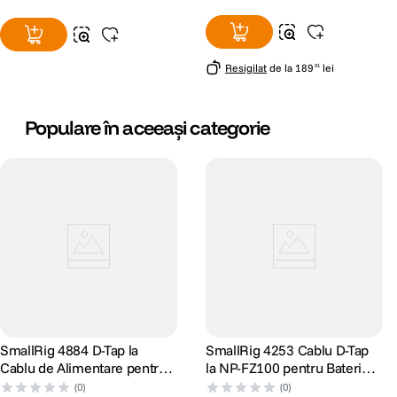
Resigilat
de la
189
lei
91
Populare în aceeași categorie
SmallRig 4884 D-Tap la
SmallRig 4253 Cablu D-Tap
Cablu de Alimentare pentru
la NP-FZ100 pentru Baterie
Baterie Dummy NP-F cu
Dummy
(0)
(0)