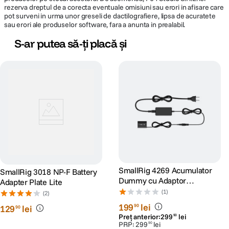
rezerva dreptul de a corecta eventuale omisiuni sau erori in afisare care
pot surveni in urma unor greseli de dactilografiere, lipsa de acuratete
sau erori ale produselor software, fara a anunta in prealabil.
S-ar putea să-ți placă și
SmallRig 4269 Acumulator
SmallRig 3018 NP-F Battery
Dummy cu Adaptor
Adapter Plate Lite
Alimentare tip NP-FZ100
(1)
(2)
199
lei
90
129
lei
90
Preț anterior:
299
lei
90
PRP:
299
lei
90