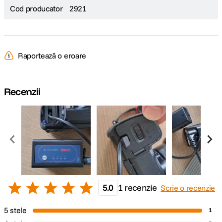
Cod producator
2921
Raportează o eroare
Recenzii
5.0
1 recenzie
Scrie o recenzie
5 stele
1