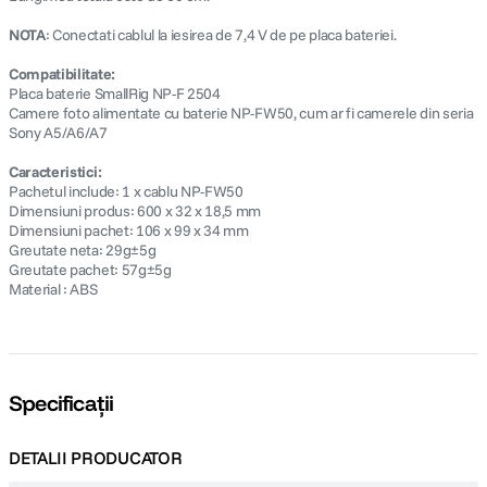
NOTA
: Conectati cablul la iesirea de 7,4 V de pe placa bateriei.
Compatibilitate:
Placa baterie SmallRig NP-F 2504
Camere foto alimentate cu baterie NP-FW50, cum ar fi camerele din seria
Sony A5/A6/A7
Caracteristici:
Pachetul include: 1 x cablu NP-FW50
Dimensiuni produs: 600 x 32 x 18,5 mm
Dimensiuni pachet: 106 x 99 x 34 mm
Greutate neta: 29g±5g
Greutate pachet: 57g±5g
Material : ABS
Specificații
DETALII PRODUCATOR