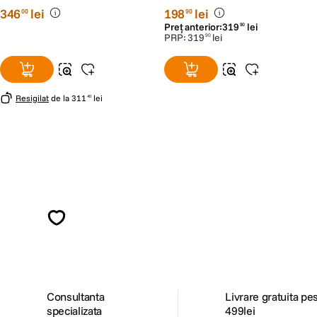
Doua Fete
346
lei
198
lei
00
90
Preț anterior:
319
lei
90
PRP:
319
lei
90
Resigilat
de la
311
lei
40
Alatura-te comunitatii creatorilor
Descopera inspiratie, recomandari utile,
ghiduri foto-video si oferte pregatite special
pentru tine.
Consultanta
Livrare gratuita pe
specializata
499lei