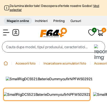
Da lumina ideilor tale! Descopera ofertele noastre Godox!
Vezi
selectia!
Magazin online
Inchirieri
Printing
Cursuri
0
0
Cont
Cauta dupa model, tipul produsului, caracteristici...
Top Cautari
Accesorii foto
Incarcatoare acumulatori foto
Accesori
canon g7x
1
.
trepied
2
.
trepied telefon
3
.
peak design
4
.