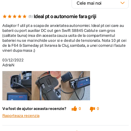
Ideal pt o autonomie fara griji
5
Adaptor f util pt a scapa de anxietatea autonomiei. Ideal pt cei care au
baterii cu port auxiliar DC out gen Swift S8845 Cablul e cam gros
(calitate buna) insa din aceasta cauza usita de la compartimentul
bateriei nu se mai inchide usor si e destul de tensionata. Nota 10 pt cei
de la F64 & Sameday pt livrarea la Cluj, sambata, a unei comenzi facute
vineri dupa masa ;)
03/12/2022
AdriaN
V-a fost de ajutor aceasta recenzie?
0
0
Raporteaza recenzia