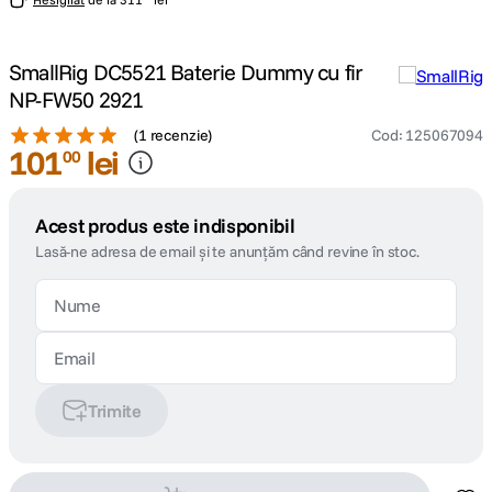
SmallRig DC5521 Baterie Dummy cu fir
NP-FW50 2921
(
1 recenzie
)
Cod
:
125067094
101
lei
00
Acest produs este indisponibil
Lasă-ne adresa de email și te anunțăm când revine în stoc.
Trimite