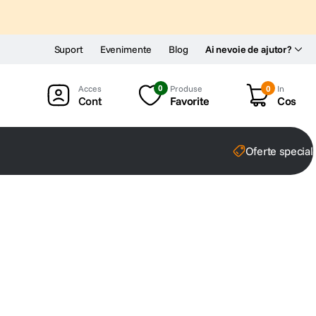
Suport
Evenimente
Blog
Ai nevoie de ajutor?
0
Produse
0
In
Cont
Favorite
Cos
Oferte special