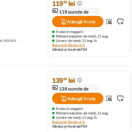
119
lei
00
119 puncte de
fidelitate
Adaugă în coș
În stoc în magazin
Ridicare easybox: de marți, 11 aug.
 ridicata
Livrare: de marți, 11 aug. în
Bucuresti (Sectorul 3)
Vândut și livrat de
F64
139
lei
00
139 puncte de
fidelitate
Adaugă în coș
În stoc în magazin
Ridicare easybox: de marți, 11 aug.
Livrare: de marți, 11 aug. în
Bucuresti (Sectorul 3)
Vândut și livrat de
F64