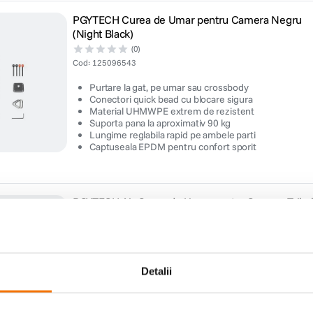
PGYTECH Curea de Umar pentru Camera Negru
(Night Black)
(0)
Cod
:
125096543
Purtare la gat, pe umar sau crossbody
Conectori quick bead cu blocare sigura
Material UHMWPE extrem de rezistent
Suporta pana la aproximativ 90 kg
Lungime reglabila rapid pe ambele parti
Captuseala EPDM pentru confort sporit
PGYTECH Air Curea de Umar pentru Camera Triba
Geometric L
(0)
Cod
:
125096757
Purtare la gat sau pe umar
Detalii
Material rezistent din nylon 600D
Snur Dyneema impletit
Conectori rapizi tip bead