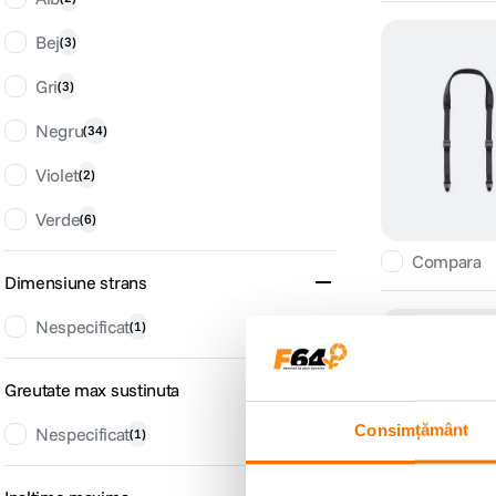
Bej
(
3
)
Gri
(
3
)
Negru
(
34
)
Violet
(
2
)
Verde
(
6
)
Compara
Dimensiune strans
Nespecificat
(
1
)
Greutate max sustinuta
Consimțământ
Nespecificat
(
1
)