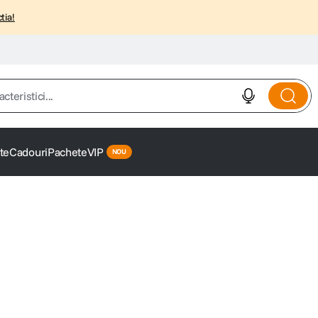
tia!
istici...
te
Cadouri
Pachete
VIP