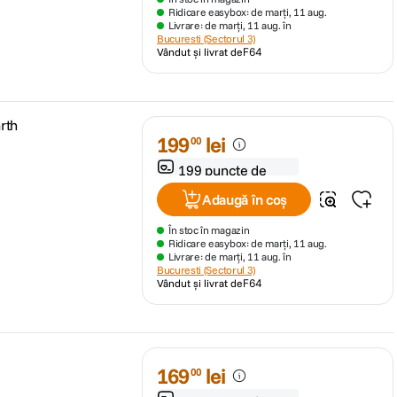
Ridicare easybox: de marți, 11 aug.
Livrare: de marți, 11 aug. în
Bucuresti (Sectorul 3)
Vândut și livrat de
F64
rth
199
lei
00
199 puncte de
fidelitate
Adaugă în coș
În stoc în magazin
Ridicare easybox: de marți, 11 aug.
Livrare: de marți, 11 aug. în
Bucuresti (Sectorul 3)
Vândut și livrat de
F64
169
lei
00