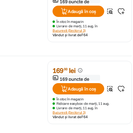
169 puncte de
fidelitate
Adaugă în coș
În stoc în magazin
Livrare: de marți, 11 aug. în
Bucuresti (Sectorul 3)
Vândut și livrat de
F64
169
lei
00
169 puncte de
fidelitate
Adaugă în coș
În stoc în magazin
Ridicare easybox: de marți, 11 aug.
Livrare: de marți, 11 aug. în
Bucuresti (Sectorul 3)
Vândut și livrat de
F64