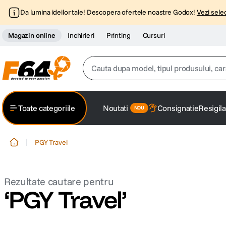
Da lumina ideilor tale! Descopera ofertele noastre Godox!
Vezi selec
Magazin online
Inchirieri
Printing
Cursuri
Cauta dupa model, tipul produsului, caracter
Top Cautari
Toate categoriile
Noutati
Consignatie
Resigila
canon g7x
1
.
PGY Travel
trepied
2
.
trepied telefon
3
.
PGY Travel
peak design
4
.
canon sx740 hs
5
.