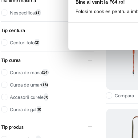
Inaltime maxima
Bine ai venit la F64.ro!
Folosim cookies pentru a imbu
Nespecificat
(
1
)
Compara
Tip centura
Centuri foto
(
2
)
Tip curea
Curea de mana
(
14
)
Curea de umar
(
18
)
Compara
Accesorii curele
(
3
)
Curea de gat
(
6
)
Tip produs