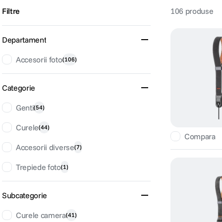
Filtre
106
produse
lavaliera
6
.
Departament
card memorie
7
.
Accesorii foto
(
106
)
dji mic mini
8
.
dji osmo
Categorie
9
.
Genti
(
54
)
insta 360
10
.
Curele
(
44
)
Compara
Accesorii diverse
(
7
)
Trepiede foto
(
1
)
Subcategorie
Curele camera
(
41
)