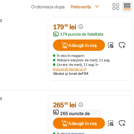
Ordoneaza dupa
Relevanta
p
179
lei
00
179 puncte de fidelitate
Adaugă în coș
În stoc în magazin
Ridicare easybox: de marți, 11 aug.
Livrare: de marți, 11 aug. în
Bucuresti (Sectorul 3)
Vândut și livrat de
F64
p
265
lei
00
265 puncte de
fidelitate
Adaugă în coș
În stoc în magazin