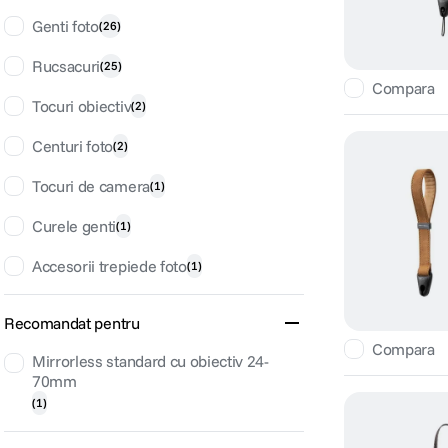
Genti foto
(
26
)
Rucsacuri
(
25
)
Compara
Tocuri obiectiv
(
2
)
Centuri foto
(
2
)
Tocuri de camera
(
1
)
Curele genti
(
1
)
Accesorii trepiede foto
(
1
)
Recomandat pentru
Compara
Mirrorless standard cu obiectiv 24-
70mm
(
1
)