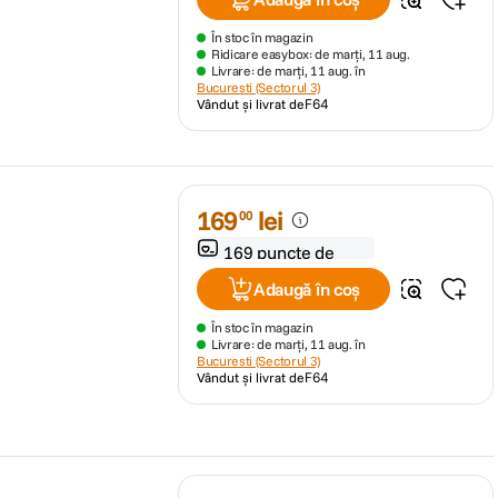
În stoc în magazin
Ridicare easybox: de marți, 11 aug.
Livrare: de marți, 11 aug. în
Bucuresti (Sectorul 3)
Vândut și livrat de
F64
169
lei
00
169 puncte de
fidelitate
Adaugă în coș
În stoc în magazin
Livrare: de marți, 11 aug. în
Bucuresti (Sectorul 3)
Vândut și livrat de
F64