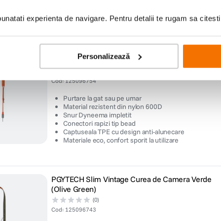
Captuseala TPE cu design anti-alunecare
Materiale eco, confort sporit la utilizare
natati experienta de navigare. Pentru detalii te rugam sa citest
PGYTECH Curea de Umar pentru Camera Portocal
Personalizează
(Vibrant Orange)
(0)
Cod
:
125096754
Purtare la gat sau pe umar
Material rezistent din nylon 600D
Snur Dyneema impletit
Conectori rapizi tip bead
Captuseala TPE cu design anti-alunecare
Materiale eco, confort sporit la utilizare
PGYTECH Slim Vintage Curea de Camera Verde
(Olive Green)
(0)
Cod
:
125096743