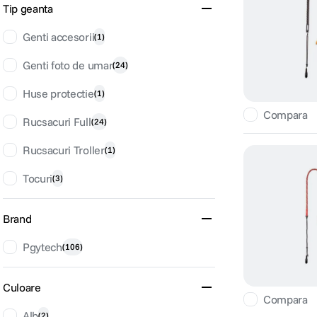
Tip geanta
Genti accesorii
(
1
)
Genti foto de umar
(
24
)
Huse protectie
(
1
)
Compara
Rucsacuri Full
(
24
)
Rucsacuri Troller
(
1
)
Tocuri
(
3
)
Brand
Pgytech
(
106
)
Culoare
Compara
Alb
(
2
)