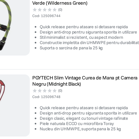
Verde (Wilderness Green)
(0)
Cod
:
125096744
Quick release pentru atasare si detasare rapida
Design anti-drop pentru siguranta sporita in utilizare
Stil minimalist si rezistent, cu aspect modern
Constructie impletita din UHMWPE pentru durabilitate
Suporta o sarcina de pana la 25 kg
PGYTECH Slim Vintage Curea de Mana pt Camera
Negru (Midnight Black)
(0)
Cod
:
125096748
Quick release pentru atasare si detasare rapida
Design anti-drop pentru siguranta sporita in utilizare
Design clasic, elegant cu tonuri vintage rafinate
Piele naturala ECCO cu microfibra Toray
Nucleu din UHMWPE, suporta pana la 25 kg