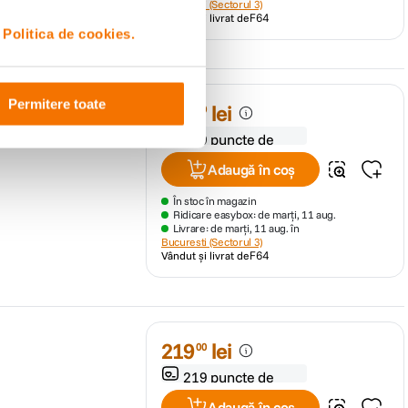
Bucuresti (Sectorul 3)
Vândut și livrat de
F64
i
Politica de cookies.
iu
Permitere toate
229
lei
00
229 puncte de
fidelitate
Adaugă în coș
În stoc în magazin
Ridicare easybox: de marți, 11 aug.
Livrare: de marți, 11 aug. în
Bucuresti (Sectorul 3)
Vândut și livrat de
F64
219
lei
00
219 puncte de
fidelitate
Adaugă în coș