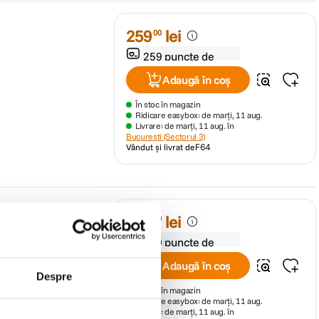
259
lei
00
259 puncte de
fidelitate
Adaugă în coș
În stoc în magazin
Ridicare easybox: de marți, 11 aug.
Livrare: de marți, 11 aug. în
Bucuresti (Sectorul 3)
Vândut și livrat de
F64
l
229
lei
00
229 puncte de
fidelitate
Adaugă în coș
Despre
În stoc în magazin
Ridicare easybox: de marți, 11 aug.
Livrare: de marți, 11 aug. în