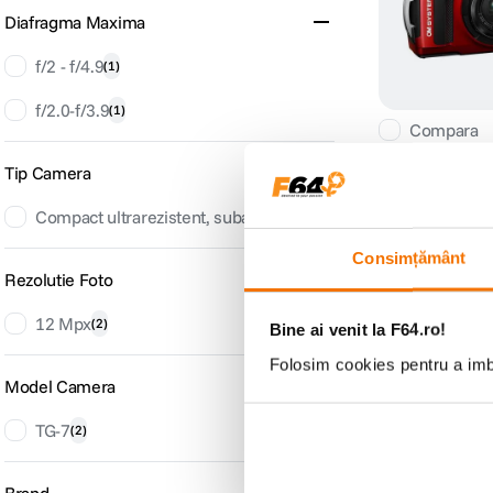
Diafragma Maxima
f/2 - f/4.9
(
1
)
f/2.0-f/3.9
(
1
)
Compara
Tip Camera
Compact ultrarezistent, subacvatic
(
1
)
Consimțământ
Rezolutie Foto
12 Mpx
(
2
)
Bine ai venit la F64.ro!
Folosim cookies pentru a imbu
Model Camera
TG-7
(
2
)