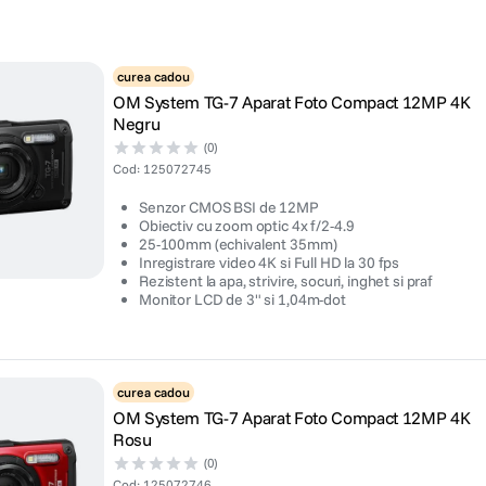
curea cadou
OM System TG-7 Aparat Foto Compact 12MP 4K
Negru
(0)
Cod
:
125072745
Senzor CMOS BSI de 12MP
Obiectiv cu zoom optic 4x f/2-4.9
25-100mm (echivalent 35mm)
Inregistrare video 4K si Full HD la 30 fps
Rezistent la apa, strivire, socuri, inghet si praf
Monitor LCD de 3" si 1,04m-dot
curea cadou
OM System TG-7 Aparat Foto Compact 12MP 4K
Rosu
(0)
Cod
:
125072746