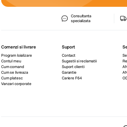
Consultanta
specializata
Comenzi si livrare
Suport
Se
Program loializare
Contact
Se
Contul meu
Sugestii si reclamatii
Re
Cum comand
Suport clienti
A
Cum se livreaza
Garantie
A
Cum platesc
Cariere F64
O
Vanzari corporate