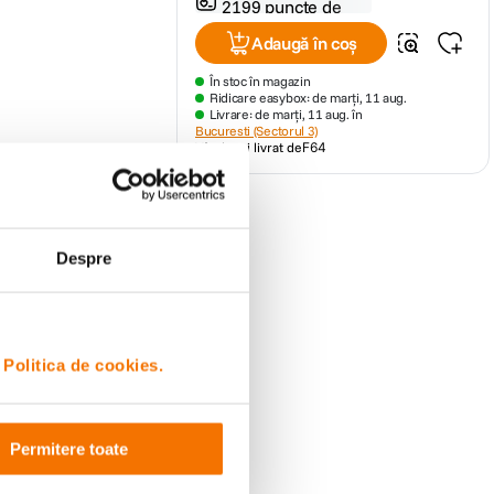
2199 puncte de
fidelitate
Adaugă în coș
În stoc în magazin
Ridicare easybox: de marți, 11 aug.
Livrare: de marți, 11 aug. în
Bucuresti (Sectorul 3)
Vândut și livrat de
F64
dusele
Despre
i
Politica de cookies.
Permitere toate