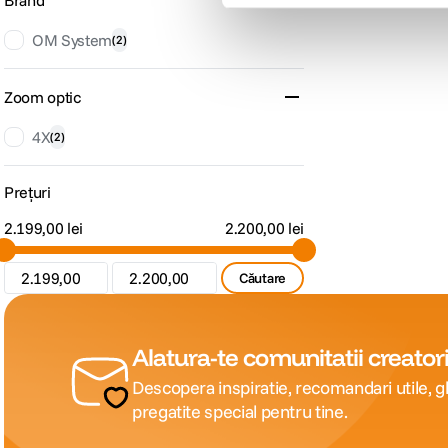
Brand
OM System
(
2
)
Zoom optic
4X
(
2
)
Prețuri
2.199,00 lei
2.200,00 lei
Căutare
Alatura-te comunitatii creatori
Descopera inspiratie, recomandari utile, gh
pregatite special pentru tine.