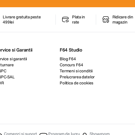
Livrare gratuita peste
Plata in
Ridicare din
499lei
rate
magazin
rvice si Garantii
F64 Studio
rvice si garantii
Blog F64
turnare
Concurs F64
NPC
Termeni si conditii
NPC-SAL
Prelucrarea datelor
DR
Politica de cookies
Comenzi si suport
Program de lucru
Showroom