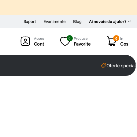
Suport
Evenimente
Blog
Ai nevoie de ajutor?
0
Produse
0
In
Cont
Favorite
Cos
Oferte special