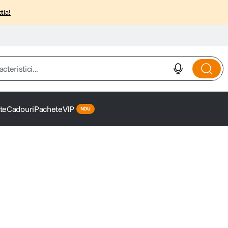
tia!
istici...
te
Cadouri
Pachete
VIP