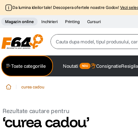
Da lumina ideilor tale! Descopera ofertele noastre Godox!
Vezi selec
Magazin online
Inchirieri
Printing
Cursuri
Cauta dupa model, tipul produsului, caracter
Top Cautari
Toate categoriile
Noutati
Consignatie
Resigila
canon g7x
1
.
curea cadou
trepied
2
.
trepied telefon
3
.
curea cadou
peak design
4
.
canon sx740 hs
5
.