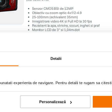
Senzor CMOS BSI de 12MP
Obiectiv cu zoom optic 4x f/2-4.9
25-100mm (echivalent 35mm)
Inregistrare video 4K si Full HD la 30 fps
Rezistent la apa, strivire, socuri, inghet si praf
Monitor LCD de 3" si 1,04m-dot
Ai vizualizat toate pro
Detalii
natati experienta de navigare. Pentru detalii te rugam sa citest
Personalizează