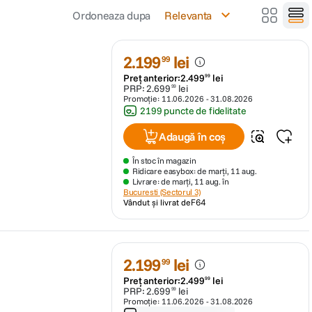
Ordoneaza dupa
Relevanta
2
.
199
lei
99
Preț anterior:
2
.
499
lei
99
PRP:
2
.
699
lei
99
Promoție:
11.06.2026
-
31.08.2026
2199 puncte de fidelitate
Adaugă în coș
În stoc în magazin
Ridicare easybox: de marți, 11 aug.
Livrare: de marți, 11 aug. în
Bucuresti (Sectorul 3)
Vândut și livrat de
F64
2
.
199
lei
99
Preț anterior:
2
.
499
lei
99
PRP:
2
.
699
lei
99
Promoție:
11.06.2026
-
31.08.2026