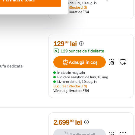
Livrare: de luni, 10 aug. în
Bucuresti (Sectorul 3)
Vândut și livrat de
F64
129
lei
99
129 puncte de fidelitate
Adaugă în coș
mufa dedicata
În stoc în magazin
Ridicare easybox: de luni, 10 aug.
Livrare: de luni, 10 aug. în
Bucuresti (Sectorul 3)
Vândut și livrat de
F64
2
.
699
lei
99
Indisponibil