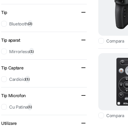
Tip
Bluetooth
(
2
)
Tip aparat
Compara
Mirrorless
(
1
)
Tip Captare
Cardioid
(
1
)
Tip Microfon
Cu Patina
(
1
)
Compara
Utilizare