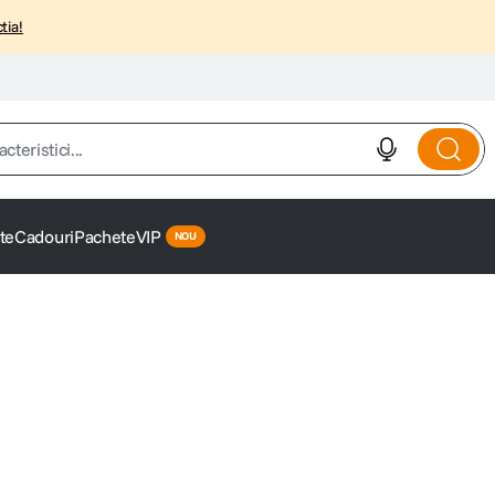
tia!
istici...
te
Cadouri
Pachete
VIP