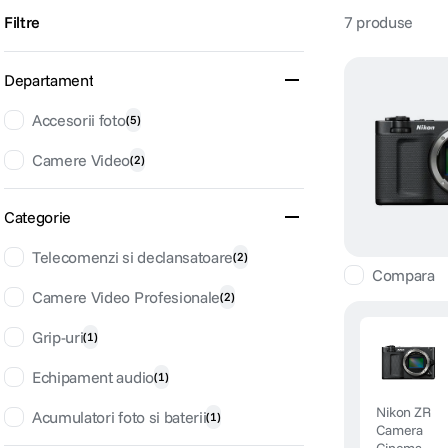
Filtre
7
produse
canon sx740 hs
6
.
Departament
card memorie
7
.
Accesorii foto
(
5
)
sony fx
8
.
Camere Video
(
2
)
dji mic mini
9
.
Categorie
dji osmo pocket 4
10
.
Telecomenzi si declansatoare
(
2
)
Compara
Camere Video Profesionale
(
2
)
Grip-uri
(
1
)
Echipament audio
(
1
)
Nikon ZR
Acumulatori foto si baterii
(
1
)
Camera