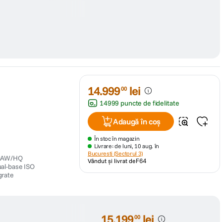
14
.
999
lei
00
14999 puncte de fidelitate
Adaugă în coș
În stoc în magazin
Livrare: de luni, 10 aug. în
Bucuresti (Sectorul 3)
 RAW/HQ
Vândut și livrat de
F64
ual-base ISO
grate
15
.
199
lei
00