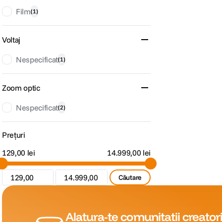
Film
(
1
)
Voltaj
Nespecificat
(
1
)
Zoom optic
Nespecificat
(
2
)
Prețuri
129,00 lei
14.999,00 lei
Căutare
Alatura-te comunitatii creatori