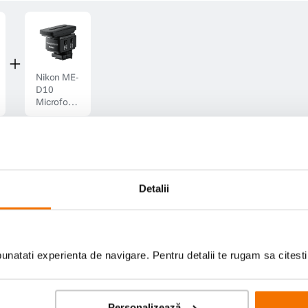
Nikon ME-
D10
Microfon
Patina
Shotgun
pentru ZR
mai multe pachete promo
Detalii
Nikon EN-EL15c Acumulator Original pentru Z7II, Z6
Z5, Z6, Z7, D850, D780
(21)
natati experienta de navigare. Pentru detalii te rugam sa citest
Cod
:
125054691
Compatibil: Z6, Z7, Z6II, Z7II, D850, D780, Z5
Incarcatoare compatibile: MH-25 si MH-25a,
Adaptor alimentare continua: AC EH-7P
Personalizează