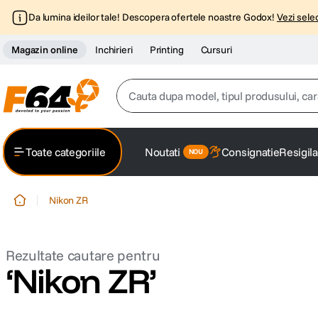
Da lumina ideilor tale! Descopera ofertele noastre Godox!
Vezi selec
Magazin online
Inchirieri
Printing
Cursuri
Cauta dupa model, tipul produsului, caracter
Top Cautari
Toate categoriile
Noutati
Consignatie
Resigila
canon g7x
1
.
Nikon ZR
trepied
2
.
trepied telefon
3
.
Nikon ZR
peak design
4
.
lavaliera
5
.