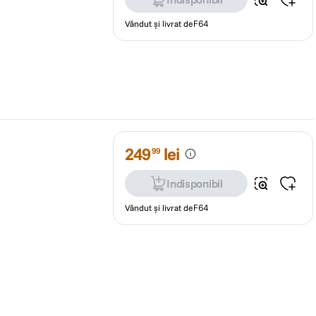
Vândut și livrat de
F64
249
lei
99
Indisponibil
Vândut și livrat de
F64