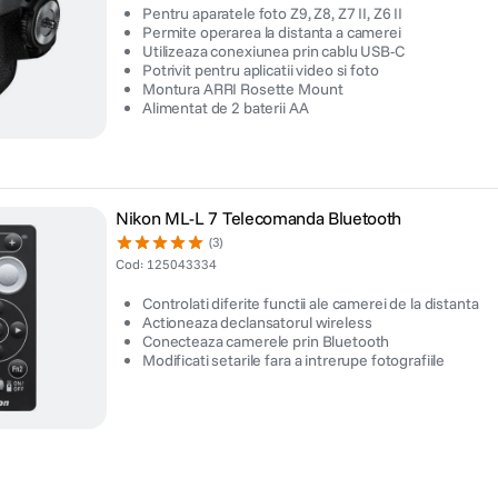
Pentru aparatele foto Z9, Z8, Z7 II, Z6 II
Permite operarea la distanta a camerei
Utilizeaza conexiunea prin cablu USB-C
Potrivit pentru aplicatii video si foto
Montura ARRI Rosette Mount
Alimentat de 2 baterii AA
Nikon ML-L 7 Telecomanda Bluetooth
(3)
Cod
:
125043334
Controlati diferite functii ale camerei de la distanta
Actioneaza declansatorul wireless
Conecteaza camerele prin Bluetooth
Modificati setarile fara a intrerupe fotografiile