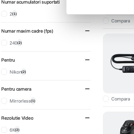
Numar acumulatori suportati
2
(
1
)
Compara
Numar maxim cadre (fps)
240
(
2
)
Pentru
Nikon
(
2
)
Pentru camera
Compara
Mirrorless
(
1
)
Rezolutie Video
6K
(
2
)