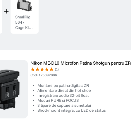
SmallRig
5647
Cage Kit
cu Top
Handle
pentru
Nikon ZR
Nikon ME-D10 Microfon Patina Shotgun pentru ZR
(1)
Cod
:
125092006
Montare pe patina digitala ZR
Alimentare direct din hot shoe
Inregistrare audio 32-bit float
Moduri PURE si FOCUS
3 tipare de captare a sunetului
Shockmount integrat cu LED de status