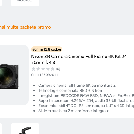
Microfon
Patina
Shotgun
pentru ZR
mai multe pachete promo
50mm f1.8 cadou
Nikon ZR Camera Cinema Full Frame 6K Kit 24-
70mm f/4 S
(0)
Cod
:
125092011
Camera cinema full-frame 6K cu montura Z
Tehnologie combinata RED + Nikon
Inregistrare REDCODE RAW R3D, N-RAW si ProRes
Suporta codecuri H.265/H.264, audio 32-bit float si d
Ecran rabatabil 4" DCI-P3 luminos, cu LUT-uri 3D inte
Sistem audio cu 2 microfoane integrate