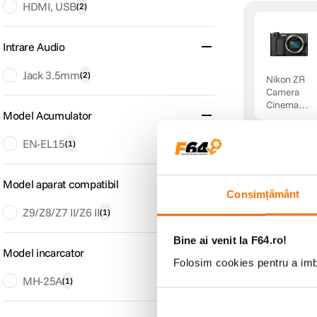
HDMI, USB
(
2
)
Intrare Audio
Jack 3.5mm
(
2
)
Nikon ZR
Camera
Cinema
Model Acumulator
Full Frame
6K Body
EN-EL15
(
1
)
Vezi 
Model aparat compatibil
Consimțământ
Z9/Z8/Z7 II/Z6 II
(
1
)
Bine ai venit la F64.ro!
Model incarcator
Folosim cookies pentru a imbu
MH-25A
(
1
)