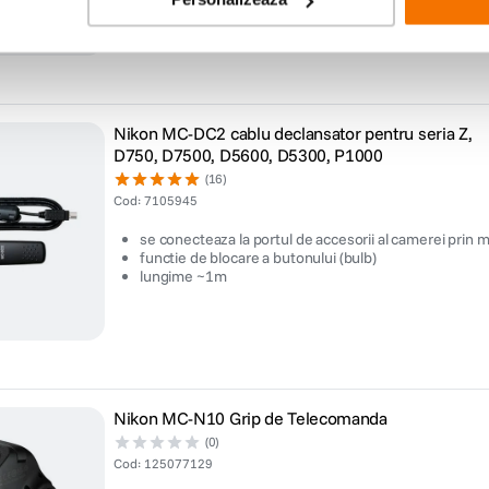
Nikon MC-DC2 cablu declansator pentru seria Z,
D750, D7500, D5600, D5300, P1000
(16)
Cod
:
7105945
se conecteaza la portul de accesorii al camerei prin 
functie de blocare a butonului (bulb)
lungime ~1m
Nikon MC-N10 Grip de Telecomanda
(0)
Cod
:
125077129