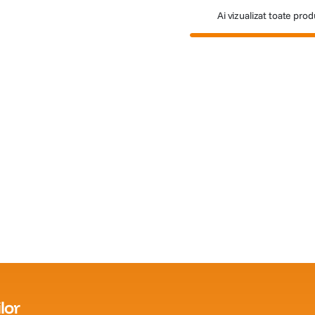
Ai vizualizat toate pro
lor