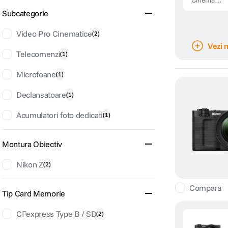
Cinema
Full Frame
Subcategorie
6K Body
Video Pro Cinematice
(
2
)
Vezi 
Telecomenzi
(
1
)
Microfoane
(
1
)
Declansatoare
(
1
)
Acumulatori foto dedicati
(
1
)
Montura Obiectiv
Nikon Z
(
2
)
Compara
Tip Card Memorie
CFexpress Type B / SD
(
2
)