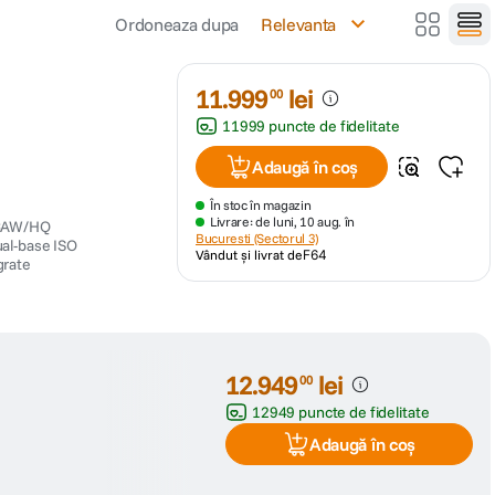
Ordoneaza dupa
Relevanta
11
.
999
lei
00
11999 puncte de fidelitate
Adaugă în coș
În stoc în magazin
Livrare: de luni, 10 aug. în
 RAW/HQ
Bucuresti (Sectorul 3)
ual-base ISO
Vândut și livrat de
F64
grate
12
.
949
lei
00
12949 puncte de fidelitate
Adaugă în coș