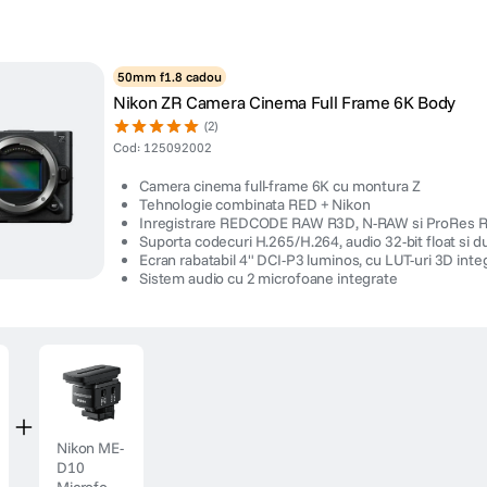
50mm f1.8 cadou
Nikon ZR Camera Cinema Full Frame 6K Body
(2)
Cod
:
125092002
Camera cinema full-frame 6K cu montura Z
Tehnologie combinata RED + Nikon
Inregistrare REDCODE RAW R3D, N-RAW si ProRes
Suporta codecuri H.265/H.264, audio 32-bit float si d
Ecran rabatabil 4" DCI-P3 luminos, cu LUT-uri 3D inte
Sistem audio cu 2 microfoane integrate
Nikon ME-
D10