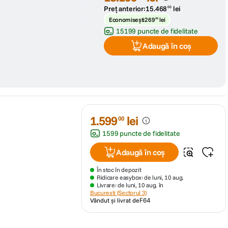
Preț anterior:
15
.
468
lei
00
Economisești
269
lei
00
15199 puncte de fidelitate
Adaugă în coș
1
.
599
lei
00
1599 puncte de fidelitate
Adaugă în coș
În stoc în depozit
Ridicare easybox: de luni, 10 aug.
Livrare: de luni, 10 aug. în
Bucuresti (Sectorul 3)
Vândut și livrat de
F64