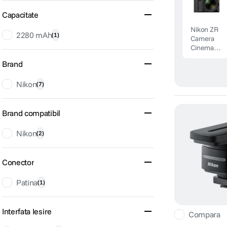
Capacitate
Nikon ZR
2280 mAh
(
1
)
Camera
Cinema
Full Frame
Brand
6K Kit 24-
70mm f/4
Nikon
S
(
7
)
Brand compatibil
Nikon
(
2
)
Conector
Patina
(
1
)
Interfata Iesire
Compara