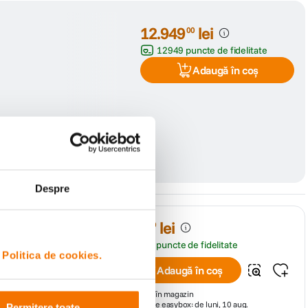
12
.
949
lei
00
12949 puncte de fidelitate
Adaugă în coș
Despre
II,
399
lei
99
399 puncte de fidelitate
i
Politica de cookies.
Adaugă în coș
În stoc în magazin
Ridicare easybox: de luni, 10 aug.
Permitere toate