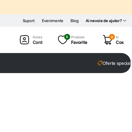
Suport
Evenimente
Blog
Ai nevoie de ajutor?
0
Produse
0
In
Cont
Favorite
Cos
Oferte special