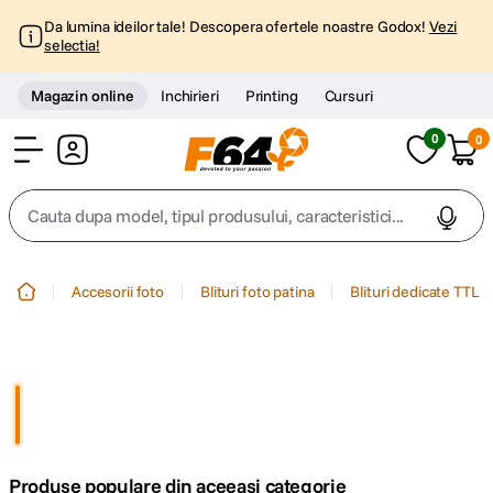
Da lumina ideilor tale! Descopera ofertele noastre Godox!
Vezi
selectia!
Magazin online
Inchirieri
Printing
Cursuri
0
0
Cont
Cauta dupa model, tipul produsului, caracteristici...
Top Cautari
Accesorii foto
Blituri foto patina
Blituri dedicate TTL
canon g7x
1
.
trepied
2
.
trepied telefon
3
.
Produse populare din aceeasi categorie
peak design
4
.