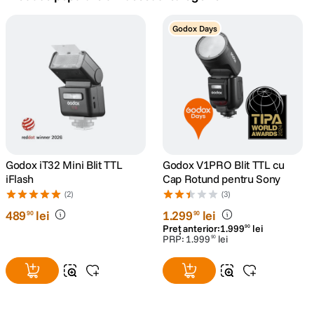
canon sx740 hs
Godox Days
5
.
lavaliera
6
.
card memorie
7
.
dji mic mini
8
.
dji osmo
Godox iT32 Mini Blit TTL
Godox V1PRO Blit TTL cu
9
.
iFlash
Cap Rotund pentru Sony
(2)
(3)
insta 360
10
.
489
lei
1
.
299
lei
90
90
Preț anterior:
1
.
999
lei
90
PRP:
1
.
999
lei
90