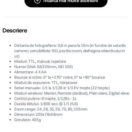
Încarcă mai multe accesorii
Descriere
Distanta de fotografiere: 0,6 m pana la 16m (in functie de setarile
camerei, sensibilitate ISO, pozitia zoom, diafragma obiectivului in
uz)
Moduri: TTL, manual, repetare
Numar Ghid: 58(105mm, ISO 100)
Alimentare: 4 X AA
Bounce si rotire: 0° la +270° rotire, 0° la +90° bounce
Moduri de expunere: TTL, Varipower
Setari manuale: 1/1 la 1/128 in 1/3 EV trepte (22 trepte)
Moduri wireless: Master, Remote (dedicat), Plain slave, Digital slave
Control putere: 8 trepte, 1/128s - 1s
Durata blitului: 1/800 sec. @ 1/1 (full)
Zoom range: 24, 28, 35, 50, 70, 80, 105mm
Dimensiuni: 200x78x58mm
Greutate: 405g