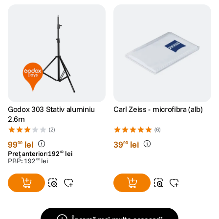
Godox 303 Stativ aluminiu
Carl Zeiss - microfibra (alb)
2.6m
(2)
(6)
99
lei
39
lei
00
90
Preț anterior:
192
lei
00
PRP:
192
lei
00