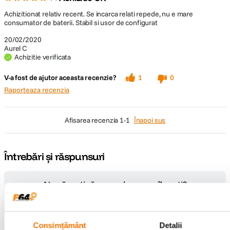
Achizitionat relativ recent. Se incarca relati repede, nu e mare
consumator de baterii. Stabil si usor de configurat
20/02/2020
Aurel C
Achizitie verificata
V-a fost de ajutor aceasta recenzie?
1
0
Raporteaza recenzia
afisarea recenzia
1-1
Înapoi sus
Întrebări și răspunsuri
Nu găsești răspunsul pe care îl cauți?
Pune o întrebare
Consimțământ
Detalii