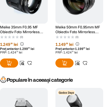
Meike 35mm F0.95 MF
Meike 50mm F0.95mm MF
Obiectiv Foto Mirrorless
Obiectiv Foto Mirrorless
Montura E
Montura Z
(0)
(0)
1
.
249
lei
1
.
149
lei
99
99
Preț anterior:
1
.
299
lei
Preț anterior:
1
.
199
lei
99
99
PRP:
1
.
424
lei
PRP:
1
.
424
lei
00
00
Populare în aceeași categorie
Godox Days