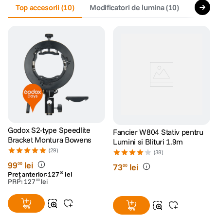
Top accesorii
(
10
)
Modificatori de lumina
(
10
)
Stative
Godox S2-type Speedlite
Fancier W804 Stativ pentru
Bracket Montura Bowens
Lumini si Blituri 1.9m
(29)
(38)
99
lei
00
73
lei
00
Preț anterior:
127
lei
00
PRP:
127
lei
00