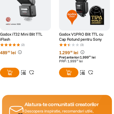
Godox iT32 Mini Blit TTL
Godox V1PRO Blit TTL cu
iFlash
Cap Rotund pentru Sony
(2)
(3)
489
lei
1
.
299
lei
90
90
Preț anterior:
1
.
999
lei
90
PRP:
1
.
999
lei
90
Alatura-te comunitatii creatorilor
Descopera inspiratie, recomandari utile,