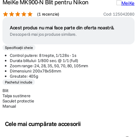
MeiKe MK900-N Blit pentru Nikon
(
1 recenzie
)
Cod
:
125042080
Acest produs nu mai face parte din oferta noastră.
Descoperă mai jos produse similare.
Specificații cheie
Control putere: 8 trepte, 1/128s - 1s
Durata blitului: 1/800 sec. @ 1/1 (full)
Zoom range: 24, 28, 35, 50, 70, 80, 105mm
Dimensiuni: 200x78x58mm
Greutate: 405g
Pachetul include
Blit
Talpa sustinere
Saculet protectie
Manual
Cele mai cumpărate accesorii