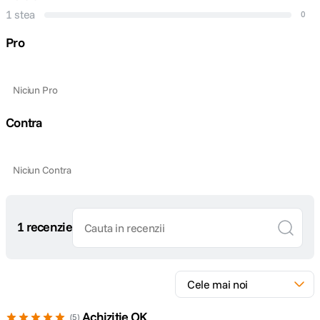
DETALII PRODUCATOR
1 stea
0
Pro
Cod producator
MK900-N
Niciun Pro
Contra
Niciun Contra
1 recenzie
Achizitie OK
5