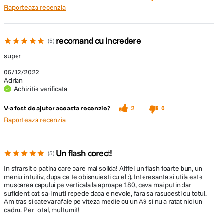
Patina de slaba calitate
Raporteaza recenzia
recomand cu incredere
5
super
05/12/2022
Adrian
Achizitie verificata
V-a fost de ajutor aceasta recenzie?
2
0
Raporteaza recenzia
Un flash corect!
5
In sfrarsit o patina care pare mai solida! Altfel un flash foarte bun, un
meniu intuitiv, dupa ce te obisnuiesti cu el :). Interesanta si utila este
muscarea capului pe verticala la aproape 180, ceva mai putin dar
suficient cat sa-l muti repede daca e nevoie, fara sa rasucesti cu totul.
Am tras si cateva rafale pe viteza medie cu un A9 si nu a ratat nici un
cadru. Per total, multumit!