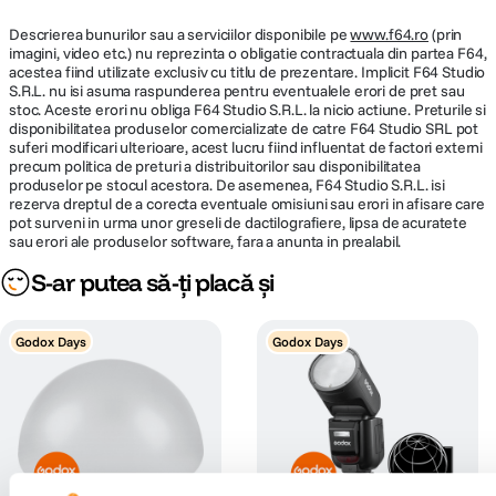
Descrierea bunurilor sau a serviciilor disponibile pe
www.f64.ro
(prin
imagini, video etc.) nu reprezinta o obligatie contractuala din partea F64,
acestea fiind utilizate exclusiv cu titlu de prezentare. Implicit F64 Studio
S.R.L. nu isi asuma raspunderea pentru eventualele erori de pret sau
stoc. Aceste erori nu obliga F64 Studio S.R.L. la nicio actiune. Preturile si
disponibilitatea produselor comercializate de catre F64 Studio SRL pot
suferi modificari ulterioare, acest lucru fiind influentat de factori externi
precum politica de preturi a distribuitorilor sau disponibilitatea
produselor pe stocul acestora. De asemenea, F64 Studio S.R.L. isi
rezerva dreptul de a corecta eventuale omisiuni sau erori in afisare care
pot surveni in urma unor greseli de dactilografiere, lipsa de acuratete
sau erori ale produselor software, fara a anunta in prealabil.
S-ar putea să-ți placă și
Godox Days
Godox Days