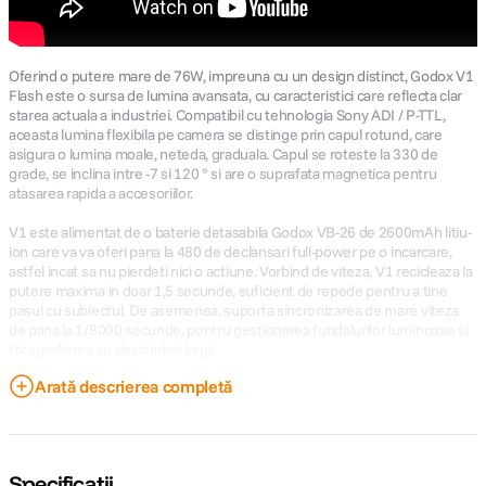
Oferind o putere mare de 76W, impreuna cu un design distinct, Godox V1
Flash este o sursa de lumina avansata, cu caracteristici care reflecta clar
starea actuala a industriei. Compatibil cu tehnologia Sony ADI / P-TTL,
aceasta lumina flexibila pe camera se distinge prin capul rotund, care
asigura o lumina moale, neteda, graduala. Capul se roteste la 330 de
grade, se inclina intre -7 si 120 ° si are o suprafata magnetica pentru
atasarea rapida a accesoriilor.
V1 este alimentat de o baterie detasabila Godox VB-26 de 2600mAh litiu-
ion care va va oferi pana la 480 de declansari full-power pe o incarcare,
astfel incat sa nu pierdeti nici o actiune. Vorbind de viteza, V1 recicleaza la
putere maxima in doar 1,5 secunde, suficient de repede pentru a tine
pasul cu subiectul. De asemenea, suporta sincronizarea de mare viteza
de pana la 1/8000 secunde, pentru gestionarea fundalurilor luminoase si
fotografierea cu deschideri largi.
Arată descrierea completă
V1 poate functiona atat ca slave (prevazut cu optical slave) cat si ca
master. Are incorporat un receiver de 2.4 Ghz. De fapt, puteti controla
pana la patru grupuri wireless intr-o configuratie master / slave, prin care
setarile efectuate pe V1 sunt duplicate pe flash-ul slave. Alte caracteristici
convenabile includ o lampa de asistenta AF, o lampa de modelare cu LED-
Specificații