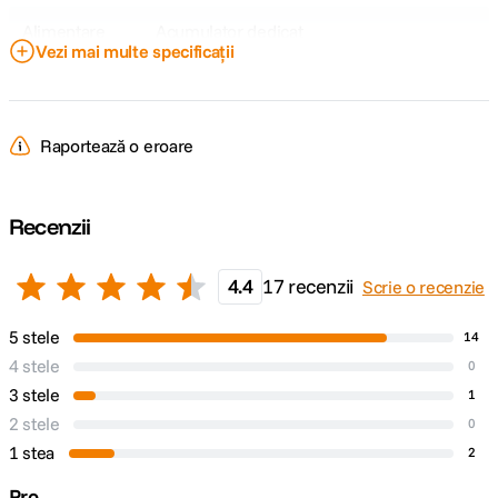
Alimentare
Acumulator dedicat
Vezi mai multe specificații
CAP BLIT SI AJUSTARI:
Raportează o eroare
Cap bounce
-7 ~ +120°
Cap rotativ
330°
Recenzii
Cap zoom
Nespecificat
4.4
17 recenzii
Scrie o recenzie
COMPATIBILITATE SI CONTROL:
5 stele
14
Compatibilitate
Sony
4 stele
0
3 stele
1
2 stele
0
DETALII PRODUCATOR
1 stea
2
Cod producator
V1S
Pro