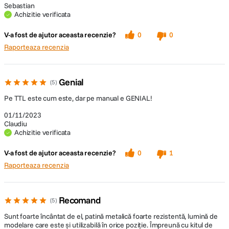
Sebastian
Achizitie verificata
V-a fost de ajutor aceasta recenzie?
0
0
Raporteaza recenzia
Genial
5
Pe TTL este cum este, dar pe manual e GENIAL!
01/11/2023
Claudiu
Achizitie verificata
V-a fost de ajutor aceasta recenzie?
0
1
Raporteaza recenzia
Recomand
5
Sunt foarte încântat de el, patină metalică foarte rezistentă, lumină de
modelare care este și utilizabilă în orice poziție. Împreună cu kitul de