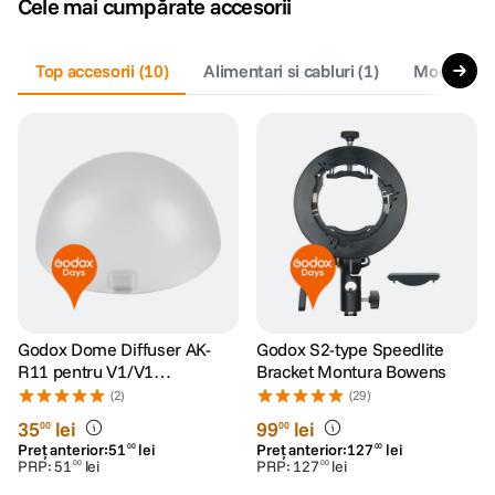
Cele mai cumpărate accesorii
canon sx740 hs
5
.
Top accesorii
(
10
)
Alimentari si cabluri
(
1
)
Modificato
lavaliera
6
.
sony fx
7
.
card memorie
8
.
dji mic mini
9
.
dji osmo
10
.
Godox Dome Diffuser AK-
Godox S2-type Speedlite
R11 pentru V1/V1
Bracket Montura Bowens
Pro/AD100
(2)
(29)
Pro/AD200/AD200 Pro
35
lei
99
lei
00
00
Preț anterior:
51
lei
Preț anterior:
127
lei
00
00
PRP:
51
lei
PRP:
127
lei
00
00