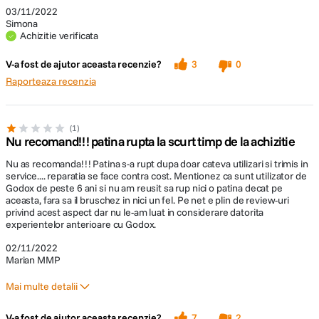
03/11/2022
Simona
Achizitie verificata
V-a fost de ajutor aceasta recenzie?
3
0
Raporteaza recenzia
1
Nu recomand!!! patina rupta la scurt timp de la achizitie
Nu as recomanda!!! Patina s-a rupt dupa doar cateva utilizari si trimis in
service.... reparatia se face contra cost. Mentionez ca sunt utilizator de
Godox de peste 6 ani si nu am reusit sa rup nici o patina decat pe
aceasta, fara sa il bruschez in nici un fel. Pe net e plin de review-uri
privind acest aspect dar nu le-am luat in considerare datorita
experientelor anterioare cu Godox.
02/11/2022
Marian MMP
Mai multe detalii
Pro
Contra
V-a fost de ajutor aceasta recenzie?
7
2