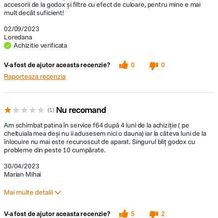
accesorii de la godox și filtre cu efect de culoare, pentru mine e mai
mult decât suficient!
02/09/2023
Loredana
Achizitie verificata
V-a fost de ajutor aceasta recenzie?
0
0
Raporteaza recenzia
Nu recomand
1
Am schimbat patina în service f64 după 4 luni de la achiziție ( pe
cheltuiala mea deși nu ii adusesem nici o dauna) iar la câteva luni de la
înlocuire nu mai este recunoscut de aparat. Singurul bliț godox cu
probleme din peste 10 cumpărate.
30/04/2023
Marian Mihai
Mai multe detalii
Contra
V-a fost de ajutor aceasta recenzie?
5
2