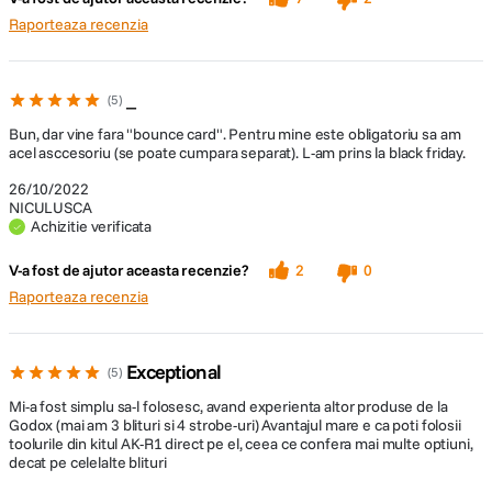
Lumina ok
Patina fragila, rupta in doar cateva utilizari
Raporteaza recenzia
Se incarca rapid
fragil
material de slaba calitate
_
5
Bun, dar vine fara "bounce card". Pentru mine este obligatoriu sa am
acel asccesoriu (se poate cumpara separat). L-am prins la black friday.
26/10/2022
NICULUSCA
Achizitie verificata
V-a fost de ajutor aceasta recenzie?
2
0
Raporteaza recenzia
Exceptional
5
Mi-a fost simplu sa-l folosesc, avand experienta altor produse de la
Godox (mai am 3 blituri si 4 strobe-uri) Avantajul mare e ca poti folosii
toolurile din kitul AK-R1 direct pe el, ceea ce confera mai multe optiuni,
decat pe celelalte blituri