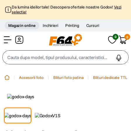
Da lumina ideilor tale! Descopera ofertele noastre Godox!
Vezi
selectia!
Magazin online
Inchirieri
Printing
Cursuri
0
0
Cont
Cauta dupa model, tipul produsului, caracteristici...
Top Cautari
Accesorii foto
Blituri foto patina
Blituri dedicate TTL
canon g7x
1
.
trepied
2
.
trepied telefon
3
.
peak design
4
.