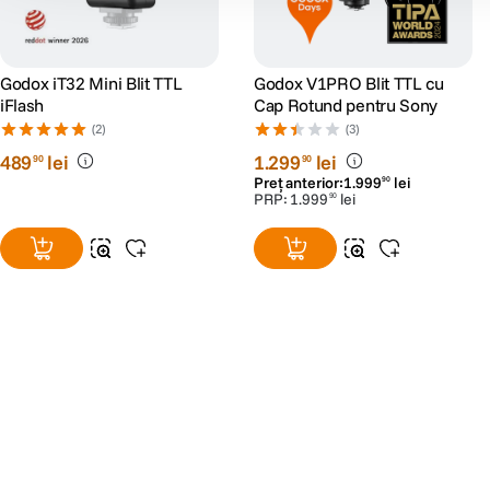
Godox iT32 Mini Blit TTL
Godox V1PRO Blit TTL cu
iFlash
Cap Rotund pentru Sony
(2)
(3)
489
lei
1
.
299
lei
90
90
Preț anterior:
1
.
999
lei
90
PRP:
1
.
999
lei
90
Alatura-te comunitatii creatorilor
Descopera inspiratie, recomandari utile,
ghiduri foto-video si oferte pregatite special
pentru tine.