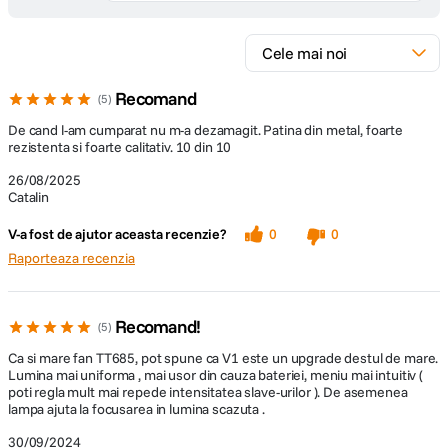
Recomand
5
De cand l-am cumparat nu m-a dezamagit. Patina din metal, foarte
rezistenta si foarte calitativ. 10 din 10
26/08/2025
Catalin
V-a fost de ajutor aceasta recenzie?
0
0
Raporteaza recenzia
Recomand!
5
Ca si mare fan TT685, pot spune ca V1 este un upgrade destul de mare.
Lumina mai uniforma , mai usor din cauza bateriei, meniu mai intuitiv (
poti regla mult mai repede intensitatea slave-urilor ). De asemenea
lampa ajuta la focusarea in lumina scazuta .
30/09/2024