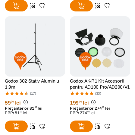
Godox 302 Stativ Aluminiu
Godox AK-R1 Kit Accesorii
1.9m
pentru AD100 Pro/AD200/V1
(17)
(33)
59
lei
199
lei
00
00
Preț anterior:
81
lei
Preț anterior:
274
lei
00
00
PRP:
81
lei
PRP:
274
lei
00
00