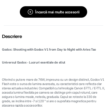
Încarcă mai multe accesorii
Descriere
Godox: Shooting with Godox V1 from Day to Night with Aries Tao
Universul Godox - Lucruri esentiale de stiut
Oferind o putere mare de 76W, impreuna cu un design distinct, Godox V1
Flash este o sursa de lumina avansata, cu caracteristici care reflecta clar
starea actuala a industriei. Compatibil cu tehnologia Canon E-TTL / E-TTL II,
aceasta lumina flexibila pe camera se distinge prin capul rotund, care
asigura o lumina moale, neteda, graduala. Capul se roteste la 330 de
grade, se inclina intre -7 si 120 ° si are o suprafata magnetica pentru
atasarea rapida a accesoriilor.