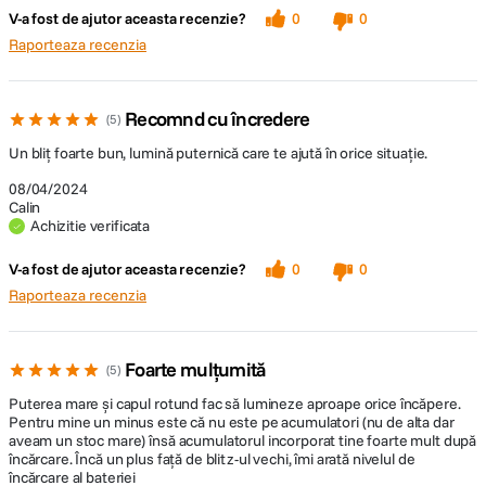
V-a fost de ajutor aceasta recenzie?
0
0
Raporteaza recenzia
Recomnd cu încredere
5
Un bliț foarte bun, lumină puternică care te ajută în orice situație.
08/04/2024
Calin
Achizitie verificata
V-a fost de ajutor aceasta recenzie?
0
0
Raporteaza recenzia
Foarte mulțumită
5
Puterea mare și capul rotund fac să lumineze aproape orice încăpere.
Pentru mine un minus este că nu este pe acumulatori (nu de alta dar
aveam un stoc mare) însă acumulatorul incorporat tine foarte mult după
încărcare. Încă un plus față de blitz-ul vechi, îmi arată nivelul de
încărcare al bateriei