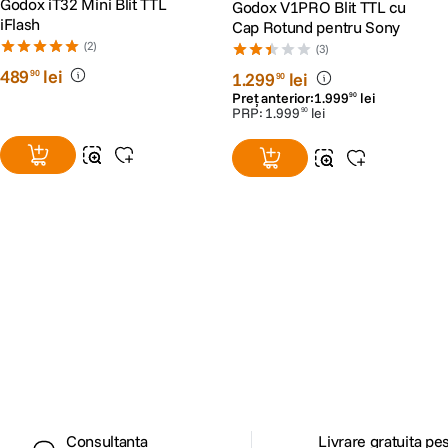
Godox iT32 Mini Blit TTL
Godox V1PRO Blit TTL cu
iFlash
Cap Rotund pentru Sony
(2)
(3)
489
lei
90
1
.
299
lei
90
Preț anterior:
1
.
999
lei
90
PRP:
1
.
999
lei
90
Alatura-te comunitatii creatorilor
Descopera inspiratie, recomandari utile,
ghiduri foto-video si oferte pregatite special
pentru tine.
Consultanta
Livrare gratuita pe