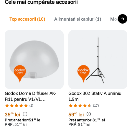
Cele mai cumpărate accesorii
lavaliera
5
.
Top accesorii
(
10
)
Alimentari si cabluri
(
1
)
Modificato
canon sx740 hs
6
.
card memorie
7
.
sony fx
8
.
dji mic mini
9
.
dji osmo pocket 4
10
.
Godox Dome Diffuser AK-
Godox 302 Stativ Aluminiu
R11 pentru V1/V1
1.9m
Pro/AD100
(2)
(17)
Pro/AD200/AD200 Pro
35
lei
59
lei
00
00
Preț anterior:
51
lei
Preț anterior:
81
lei
00
00
PRP:
51
lei
PRP:
81
lei
00
00