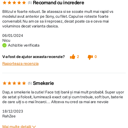
Recomand cu incredere
5
Blitzul e foarte robust. Se ataseaza si se scoate mult mai rapid vs
modelul avut anterior pe Sony, cu filet. Capul se roteste foarte
convenabil. Nu am ce sa ii reprosez, decat poate ca e ceva mai
voluminos decat varianta clasica.
06/01/2024
Nicu
Achizitie verificata
V-a fost de ajutor aceasta recenzie?
2
0
Raporteaza recenzia
Smekerie
5
Dap, e smekerie la cutie! Face toți banii și mai mult probabil. Super ușor
de setat și folosit, luminează exact cat și cum trebuie, soft bun, baterie
de care uiți s-o mai încarci… Altceva nu cred ca mai are nevoie
18/12/2023
RahZee
Mai multe detalii