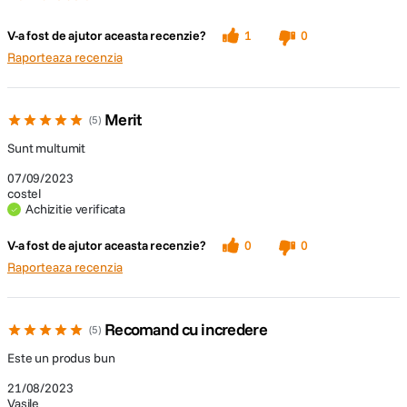
Pro
V-a fost de ajutor aceasta recenzie?
1
0
Baterie
Raporteaza recenzia
Construcție solidă
Intuitiv
Merit
5
Raport preț calitate
Sunt multumit
07/09/2023
costel
Achizitie verificata
V-a fost de ajutor aceasta recenzie?
0
0
Raporteaza recenzia
Recomand cu incredere
5
Este un produs bun
21/08/2023
Vasile