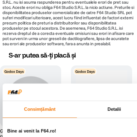
S.R.L. nu isi asuma raspunderea pentru eventualele erori de pret sau
stoc. Aceste erori nu obliga F64 Studio S.R.L. la nicio actiune. Preturile si
disponibilitatea produselor comercializate de catre F64 Studio SRL pot
suferi modificari ulterioare, acest lucru fiind influentat de factori externi
precum politica de preturi a distribuitorilor sau disponibilitatea
produselor pe stocul acestora. De asemenea, F64 Studio S.R.L. isi
rezerva dreptul de a corecta eventuale omisiuni sau erori in afisare care
pot surveni in urma unor greseli de dactilografiere, lipsa de acuratete
sau erori ale produselor software, fara a anunta in prealabil.
S-ar putea să-ți placă și
Godox Days
Godox Days
Consimțământ
Detalii
Godox Dome Diffuser AK-
Bine ai venit la F64.ro!
Godox V1PRO C Blit TTL cu