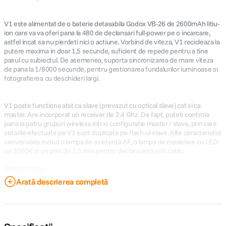
V1 este alimentat de o baterie detasabila Godox VB-26 de 2600mAh litiu-
ion care va va oferi pana la 480 de declansari full-power pe o incarcare,
astfel incat sa nu pierdeti nici o actiune. Vorbind de viteza, V1 recicleaza la
putere maxima in doar 1,5 secunde, suficient de repede pentru a tine
pasul cu subiectul. De asemenea, suporta sincronizarea de mare viteza
de pana la 1/8000 secunde, pentru gestionarea fundalurilor luminoase si
fotografierea cu deschideri largi.
V1 poate functiona atat ca slave (prevazut cu optical slave) cat si ca
master. Are incorporat un receiver de 2.4 Ghz. De fapt, puteti controla
pana la patru grupuri wireless intr-o configuratie master / slave, prin care
setarile efectuate pe V1 sunt duplicate pe flash-ul slave. Alte caracteristici
convenabile includ o lampa de asistenta AF, o lampa de modelare cu LED-
uri 3200K si un port de 2,5 mm pentru declansarea prin cablu.
SPECIFICATII:
Arată descrierea completă
Montura Shoe
Control Expunere ADI / P-TTL
Bounce Head -7 to +120°
Swivel Head 330°
Raza acoperire 28 - 105 mm (Full Frame)