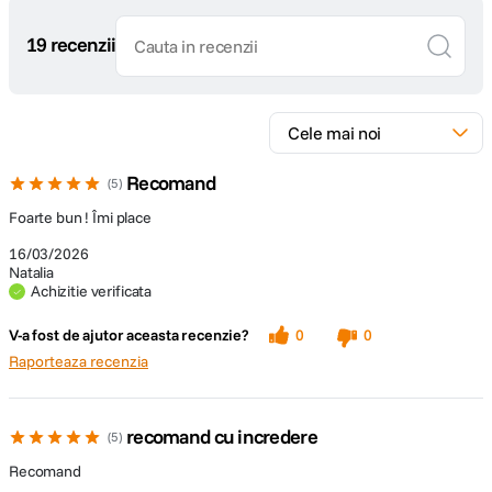
19 recenzii
Recomand
5
Foarte bun ! Îmi place
16/03/2026
Natalia
Achizitie verificata
V-a fost de ajutor aceasta recenzie?
0
0
Raporteaza recenzia
recomand cu incredere
5
Recomand