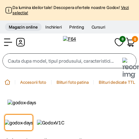
Da lumina ideilor tale! Descopera ofertele noastre Godox!
Vezi
selectia!
Magazin online
Inchirieri
Printing
Cursuri
0
0
Cont
Cauta dupa model, tipul produsului, caracteristici...
Top Cautari
Accesorii foto
Blituri foto patina
Blituri dedicate TTL
canon g7x
1
.
trepied
2
.
trepied telefon
3
.
peak design
4
.