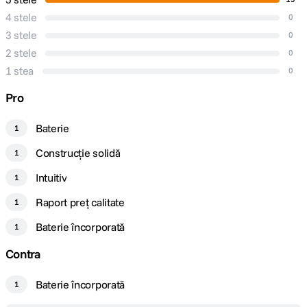
4 stele
0
3 stele
0
2 stele
0
1 stea
0
Pro
Baterie
1
Construcție solidă
1
Intuitiv
1
Raport preț calitate
1
Baterie încorporată
1
Contra
Baterie încorporată
1