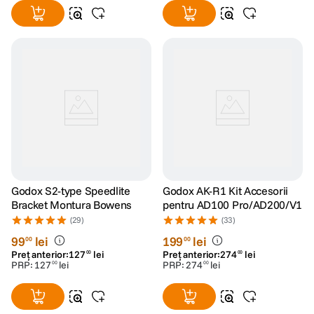
Godox S2-type Speedlite
Godox AK-R1 Kit Accesorii
Bracket Montura Bowens
pentru AD100 Pro/AD200/V1
(29)
(33)
99
lei
199
lei
00
00
Preț anterior:
127
lei
Preț anterior:
274
lei
00
00
PRP:
127
lei
PRP:
274
lei
00
00