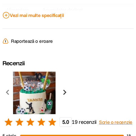
Alimentare
Acumulator dedicat
Vezi mai multe specificații
CAP BLIT SI AJUSTARI:
Raportează o eroare
Cap bounce
-7 ~ +120°
Cap rotativ
330°
Recenzii
Cap zoom
Nespecificat
COMPATIBILITATE SI CONTROL:
Compatibilitate
Canon
DETALII PRODUCATOR
5.0
19 recenzii
Scrie o recenzie
Cod producator
V1C
5 stele
19