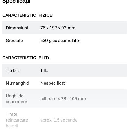
Specificații
Cablu sincronizare 2.5 mm
Timp reciclare 1.5 sec
Durata flash 1/300 la 1/20000 Sec
CARACTERISTICI FIZICE:
Indicator Flash-Ready Da
Mod operare Wireless RF
Dimensiuni
76 x 197 x 93 mm
Distanta maxima de operare 100m
Moduri Master, Slave
Canale Wireless 32
Greutate
530 g cu acumulator
Grupuri Wireless 4
Sursa alimentare 1x acumulator VB-26 2600mAh Li-Ion
Dimensiuni(W x H x D) 76.0 x 197.0 x 93.0 mm
CARACTERISTICI BLIT:
Greutate 530 g cu acumulator
Tip blit
TTL
Numar ghid
Nespecificat
Unghi de
full frame: 28 - 105 mm
cuprindere
Timpi
reincarcare
aprox. 1.5 secunde
baterii