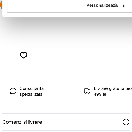
Personalizează
Alatura-te comunitatii creatorilor
Descopera inspiratie, recomandari utile,
ghiduri foto-video si oferte pregatite special
pentru tine.
Consultanta
Livrare gratuita pe
specializata
499lei
Comenzi si livrare