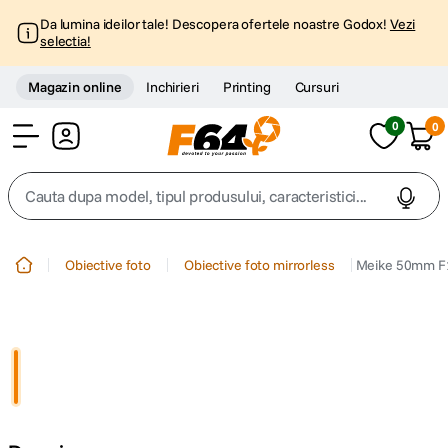
Da lumina ideilor tale! Descopera ofertele noastre Godox!
Vezi
selectia!
Magazin online
Inchirieri
Printing
Cursuri
0
0
Cont
Cauta dupa model, tipul produsului, caracteristici...
Top Cautari
Obiective foto
Obiective foto mirrorless
Meike 50mm F1.
canon g7x
1
.
trepied
2
.
trepied telefon
3
.
peak design
4
.