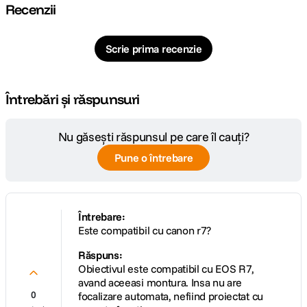
Recenzii
Diafragma
f/1.2
Maxima
Scrie prima recenzie
Plaja diafragme
f/1.2 - f/22
Întrebări și răspunsuri
Tip Focalizare
Manual Focus
Parasolar inclus
Da
Nu găsești răspunsul pe care îl cauți?
Pune o întrebare
DIMENSIUNE / GREUTATE:
Lungime
72 mm
Întrebare:
Este compatibil cu canon r7?
Greutate
620 g
Răspuns:
Obiectivul este compatibil cu EOS R7,
DETALII PRODUCATOR
avand aceeasi montura. Insa nu are
0
focalizare automata, nefiind proiectat cu
Cod producator
MK-5012MF-RF