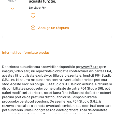
aceasta functie.
voturi
De către
F64
Adaugă un răspuns
Informatii conformitate produs
Descrierea bunurilor sau a serviciilor disponibile pe
www.f64.ro
(prin
imagini, video etc.) nu reprezinta o obligatie contractuala din partea F64,
acestea fiind utilizate exclusiv cu titlu de prezentare. Implicit F64 Studio
S.R.L. nu isi asuma raspunderea pentru eventualele erori de pret sau
stoc. Aceste erori nu obliga F64 Studio S.R.L. la nicio actiune. Preturile si
disponibilitatea produselor comercializate de catre F64 Studio SRL pot
suferi modificari ulterioare, acest lucru fiind influentat de factori externi
precum politica de preturi a distribuitorilor sau disponibilitatea
produselor pe stocul acestora. De asemenea, F64 Studio S.R.L. isi
rezerva dreptul de a corecta eventuale omisiuni sau erori in afisare care
pot surveni in urma unor greseli de dactilografiere, lipsa de acuratete