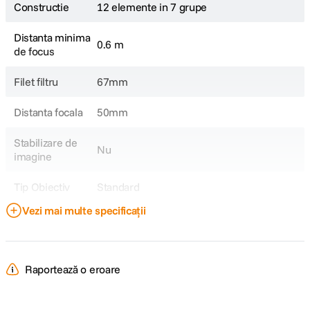
Constructie
12 elemente in 7 grupe
Distanta minima
0.6 m
de focus
Filet filtru
67mm
Distanta focala
50mm
Stabilizare de
Nu
imagine
Tip Obiectiv
Standard
Vezi mai multe specificații
Obiectiv Fix /
Fix
Zoom
Focala Fixa
50mm
Raportează o eroare
Unghi de
diagonal 46.9°,horizontal 39.3°,vertical
cuprindere
26.4°