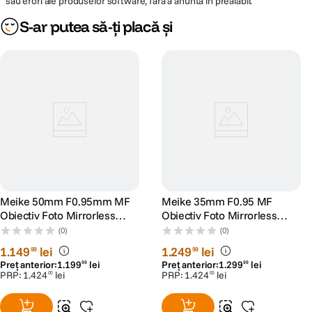
sau erori ale produselor software, fara a anunta in prealabil.
S-ar putea să-ți placă și
Meike 50mm F0.95mm MF
Meike 35mm F0.95 MF
Obiectiv Foto Mirrorless
Obiectiv Foto Mirrorless
Montura Z
Montura E
(0)
(0)
1
.
149
lei
1
.
249
lei
99
99
Preț anterior:
1
.
199
lei
Preț anterior:
1
.
299
lei
99
99
PRP:
1
.
424
lei
PRP:
1
.
424
lei
00
00