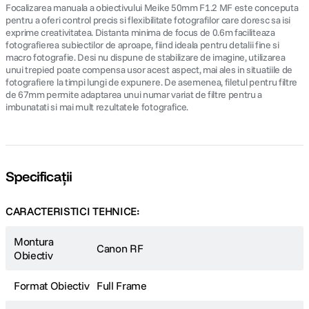
Focalizarea manuala a obiectivului Meike 50mm F1.2 MF este conceputa
pentru a oferi control precis si flexibilitate fotografilor care doresc sa isi
exprime creativitatea. Distanta minima de focus de 0.6m faciliteaza
fotografierea subiectilor de aproape, fiind ideala pentru detalii fine si
macro fotografie. Desi nu dispune de stabilizare de imagine, utilizarea
unui trepied poate compensa usor acest aspect, mai ales in situatiile de
fotografiere la timpi lungi de expunere. De asemenea, filetul pentru filtre
de 67mm permite adaptarea unui numar variat de filtre pentru a
imbunatati si mai mult rezultatele fotografice.
Specificații
CARACTERISTICI TEHNICE:
Montura
Canon RF
Obiectiv
Format Obiectiv
Full Frame