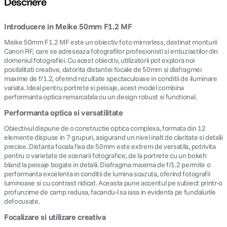
Descriere
lavaliera
5
.
Introducere in Meike 50mm F1.2 MF
Meike 50mm F1.2 MF este un obiectiv foto mirrorless, destinat monturii
canon sx740 hs
6
.
Canon RF, care se adreseaza fotografilor profesionisti si entuziastilor din
domeniul fotografiei. Cu acest obiectiv, utilizatorii pot explora noi
posibilitati creative, datorita distantei focale de 50mm si diafragmei
card memorie
7
.
maxime de f/1.2, oferind rezultate spectaculoase in conditii de iluminare
variata. Ideal pentru portrete si peisaje, acest model combina
sony fx
8
.
performanta optica remarcabila cu un design robust si functional.
Performanta optica si versatilitate
dji mic mini
9
.
Obiectivul dispune de o constructie optica complexa, formata din 12
elemente dispuse in 7 grupuri, asigurand un nivel inalt de claritate si detalii
dji osmo pocket 4
10
.
precise. Distanta focala fixa de 50mm este extrem de versatila, potrivita
pentru o varietate de scenarii fotografice, de la portrete cu un bokeh
bland la peisaje bogate in detalii. Diafragma maxima de f/1.2 permite o
performanta excelenta in conditii de lumina scazuta, oferind fotografii
luminoase si cu contrast ridicat. Aceasta pune accentul pe subiect printr-o
profunzime de camp redusa, facandu-l sa iasa in evidenta pe fundalurile
defocusate.
Focalizare si utilizare creativa