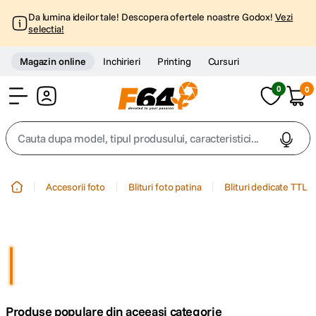
Da lumina ideilor tale! Descopera ofertele noastre Godox!
Vezi
selectia!
Magazin online
Inchirieri
Printing
Cursuri
0
0
Cont
Cauta dupa model, tipul produsului, caracteristici...
Top Cautari
Accesorii foto
Blituri foto patina
Blituri dedicate TTL
canon g7x
1
.
trepied
2
.
trepied telefon
3
.
Produse populare din aceeasi categorie
peak design
4
.