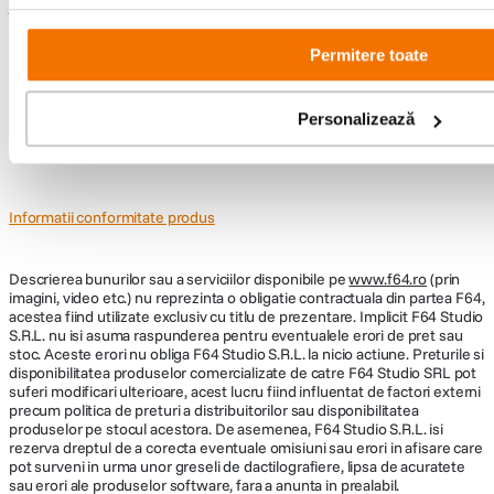
Întrebări și răspunsuri
Permitere toate
Nu găsești răspunsul pe care îl cauți?
Pune o întrebare
Personalizează
Informatii conformitate produs
Descrierea bunurilor sau a serviciilor disponibile pe
www.f64.ro
(prin
imagini, video etc.) nu reprezinta o obligatie contractuala din partea F64,
acestea fiind utilizate exclusiv cu titlu de prezentare. Implicit F64 Studio
S.R.L. nu isi asuma raspunderea pentru eventualele erori de pret sau
stoc. Aceste erori nu obliga F64 Studio S.R.L. la nicio actiune. Preturile si
disponibilitatea produselor comercializate de catre F64 Studio SRL pot
suferi modificari ulterioare, acest lucru fiind influentat de factori externi
precum politica de preturi a distribuitorilor sau disponibilitatea
produselor pe stocul acestora. De asemenea, F64 Studio S.R.L. isi
rezerva dreptul de a corecta eventuale omisiuni sau erori in afisare care
pot surveni in urma unor greseli de dactilografiere, lipsa de acuratete
sau erori ale produselor software, fara a anunta in prealabil.