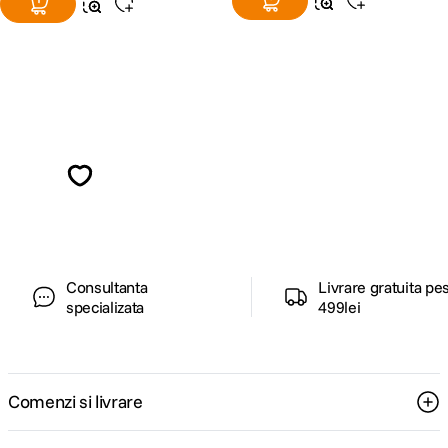
Alatura-te comunitatii creatorilor
Descopera inspiratie, recomandari utile,
ghiduri foto-video si oferte pregatite special
pentru tine.
Consultanta
Livrare gratuita pe
specializata
499lei
Comenzi si livrare