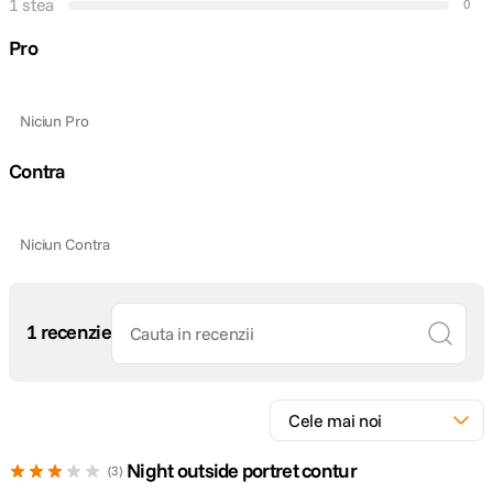
1 stea
0
Pro
Niciun Pro
Contra
Niciun Contra
1 recenzie
Night outside portret contur
3