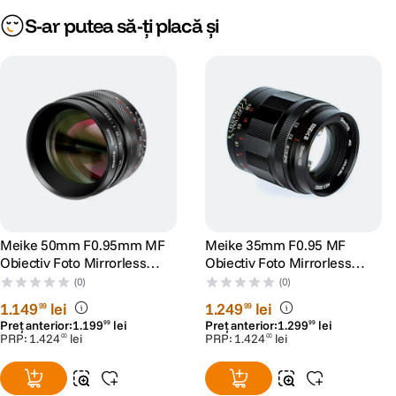
S-ar putea să-ți placă și
Meike 50mm F0.95mm MF
Meike 35mm F0.95 MF
Obiectiv Foto Mirrorless
Obiectiv Foto Mirrorless
Montura Z
Montura E
(0)
(0)
1
.
149
lei
1
.
249
lei
99
99
Preț anterior:
1
.
199
lei
Preț anterior:
1
.
299
lei
99
99
PRP:
1
.
424
lei
PRP:
1
.
424
lei
00
00