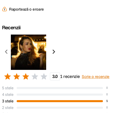
Raportează o eroare
Cap bounce
-
Cap rotativ
-
Recenzii
Cap zoom
-
COMPATIBILITATE SI CONTROL:
Compatibilitate
Canon
DETALII PRODUCATOR
3.0
1 recenzie
Scrie o recenzie
Cod producator
MK320-C
5 stele
0
4 stele
0
3 stele
1
2 stele
0