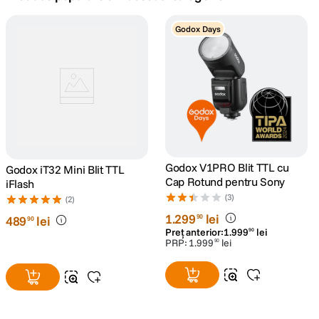
canon sx740 hs
Godox Days
5
.
lavaliera
6
.
card memorie
7
.
dji mic mini
8
.
dji osmo
Godox V1PRO Blit TTL cu
Godox iT32 Mini Blit TTL
9
.
Cap Rotund pentru Sony
iFlash
(3)
insta 360
(2)
10
.
1
.
299
lei
90
489
lei
90
Preț anterior:
1
.
999
lei
90
PRP:
1
.
999
lei
90