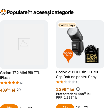
Populare în aceeași categorie
Godox Days
Godox V1PRO Blit TTL cu
Godox iT32 Mini Blit TTL
Cap Rotund pentru Sony
iFlash
(3)
(2)
1
.
299
lei
90
489
lei
90
Preț anterior:
1
.
999
lei
90
PRP:
1
.
999
lei
90