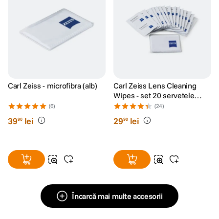
Carl Zeiss - microfibra (alb)
Carl Zeiss Lens Cleaning
Wipes - set 20 servetele
umede
(6)
(24)
39
lei
29
lei
90
90
Încarcă mai multe accesorii