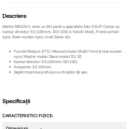
Descriere
MeiKe MK320-C este un blit pentru aparatele foto DSLR Canon cu
numar director 53 (105mm, ISO 100) si functii Multi, Front-curtain
sync, Rear-curtain sync, mod Slave etc.
Functii/ Moduri: E-TTL/ Manual mode/ Multi/ Front & rear-curtain
sync/ Master mode/ Slave mode/ S1/ S2
Numar director: 53 (105mm, ISO 100)
Acoperire: 24-105mm
Sigilat impotriva prafului si a stropilor de apa
Specificații
CARACTERISTICI FIZICE:
Dimensiuni
-