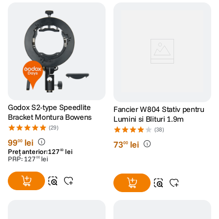
Godox S2-type Speedlite
Fancier W804 Stativ pentru
Bracket Montura Bowens
Lumini si Blituri 1.9m
(29)
(38)
99
lei
00
73
lei
00
Preț anterior:
127
lei
00
PRP:
127
lei
00