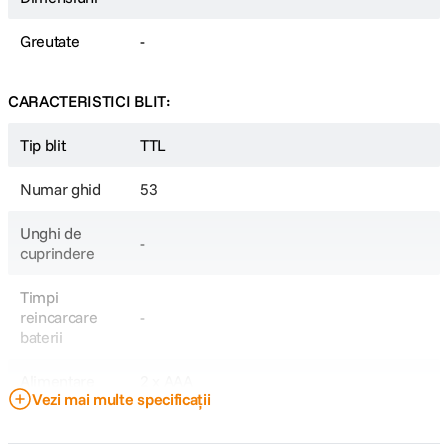
Greutate
-
CARACTERISTICI BLIT:
Tip blit
TTL
Numar ghid
53
Unghi de
-
cuprindere
Timpi
reincarcare
-
baterii
Alimentare
2 x AAA
Vezi mai multe specificații
CAP BLIT SI AJUSTARI: