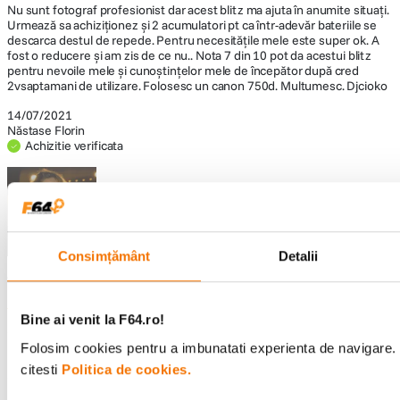
Nu sunt fotograf profesionist dar acest blitz ma ajuta în anumite situați.
Urmează sa achiziționez și 2 acumulatori pt ca într-adevăr bateriile se
descarca destul de repede. Pentru necesitățile mele este super ok. A
fost o reducere și am zis de ce nu.. Nota 7 din 10 pot da acestui blitz
pentru nevoile mele și cunoștințelor mele de începător după cred
2vsaptamani de utilizare. Folosesc un canon 750d. Multumesc. Djcioko
14/07/2021
Năstase Florin
Achizitie verificata
Night, girl,
portret
Consimțământ
Detalii
V-a fost de ajutor aceasta recenzie?
0
0
Raporteaza recenzia
Bine ai venit la F64.ro!
Folosim cookies pentru a imbunatati experienta de navigare. 
afisarea recenzia
1-1
Înapoi sus
citesti
Politica de cookies.