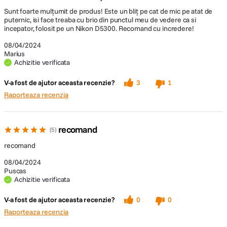
Sunt foarte mulțumit de produs! Este un bliț pe cat de mic pe atat de
puternic, isi face treaba cu brio din punctul meu de vedere ca si
incepator, folosit pe un Nikon D5300. Recomand cu incredere!
08/04/2024
Marius
Achizitie verificata
V-a fost de ajutor aceasta recenzie?
3
1
Raporteaza recenzia
recomand
5
recomand
08/04/2024
Puscas
Achizitie verificata
V-a fost de ajutor aceasta recenzie?
0
0
Raporteaza recenzia