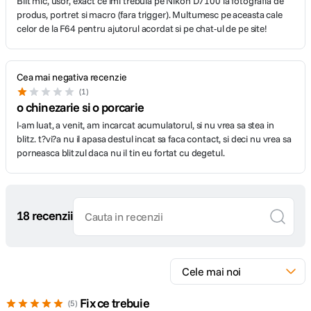
Blit mic, usor, exact ce imi trebuia pe Nikon D7100 la fotografia de
produs, portret si macro (fara trigger). Multumesc pe aceasta cale
celor de la F64 pentru ajutorul acordat si pe chat-ul de pe site!
Cea mai negativa recenzie
1
o chinezarie si o porcarie
l-am luat, a venit, am incarcat acumulatorul, si nu vrea sa stea in
blitz. t?vi?a nu il apasa destul incat sa faca contact, si deci nu vrea sa
porneasca blitzul daca nu il tin eu fortat cu degetul.
18 recenzii
Fix ce trebuie
5