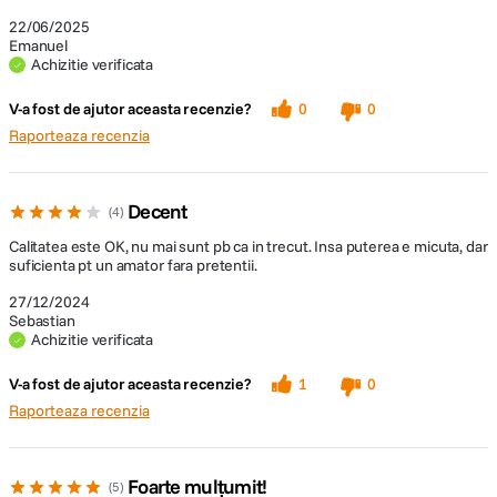
22/06/2025
Emanuel
Achizitie verificata
V-a fost de ajutor aceasta recenzie?
0
0
Raporteaza recenzia
Decent
4
Calitatea este OK, nu mai sunt pb ca in trecut. Insa puterea e micuta, dar
suficienta pt un amator fara pretentii.
27/12/2024
Sebastian
Achizitie verificata
V-a fost de ajutor aceasta recenzie?
1
0
Raporteaza recenzia
Foarte mulțumit!
5