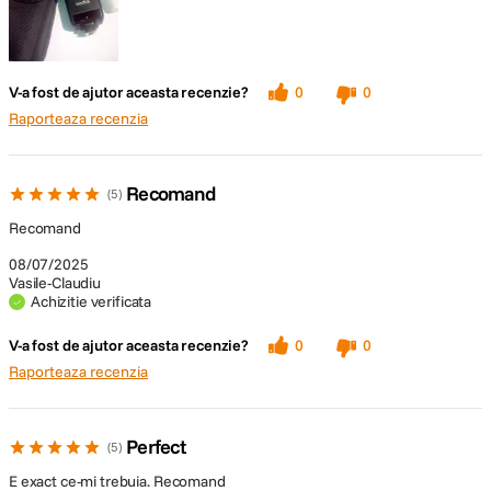
V-a fost de ajutor aceasta recenzie?
0
0
Raporteaza recenzia
Recomand
5
Recomand
08/07/2025
Vasile-Claudiu
Achizitie verificata
V-a fost de ajutor aceasta recenzie?
0
0
Raporteaza recenzia
Perfect
5
E exact ce-mi trebuia. Recomand