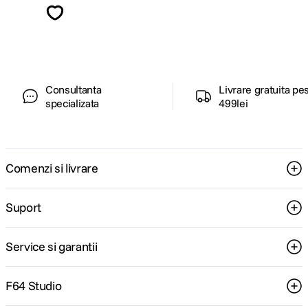
ghiduri foto-video si oferte pregatite special
pentru tine.
Consultanta
Livrare gratuita pe
specializata
499lei
Comenzi si livrare
Suport
Service si garantii
F64 Studio