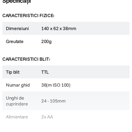
Specificații
Specificatii
CARACTERISTICI FIZICE:
Numar de ghid: 36(m ISO 100)
Plaja blit: 24 la 105mm
Dimensiuni
140 x 62 x 38mm
Durata declansare: 1/350 la 1/20000s
Control expunere: TTL sau manual
Mod sincronizare: High-speed sync (pana la 1/8000s), la prima
Greutate
200g
perdea, la a doua perdea
Multi flash: Da ( pana la 90, 99Hz)
Functii wireless: Master, Slave, Off
CARACTERISTICI BLIT:
Grupuri slave controlabile: 3( A, B si C)
Raza transmisie: 30m
Canale: 16
Tip blit
TTL
Baterii: 2 x AA( se achizitioneaza separat)
Timp reincarcare: 0.1-2.2s
Numar ghid
36(m ISO 100)
Dimensiune: 140 x 62 x 38mm
Greutate: 200g
Unghi de
24 - 105mm
cuprindere
Alimentare
2x AA