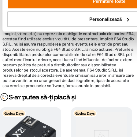
Permitere toate
Informatii conformitate produs
Personalizează
Descrierea bunurilor sau a serviciilor disponibile pe
www.f64.ro
(prin
imagini, video etc.) nu reprezinta o obligatie contractuala din partea F64,
acestea fiind utilizate exclusiv cu titlu de prezentare. Implicit F64 Studio
S.R.L. nu isi asuma raspunderea pentru eventualele erori de pret sau
stoc. Aceste erori nu obliga F64 Studio S.R.L. la nicio actiune. Preturile si
disponibilitatea produselor comercializate de catre F64 Studio SRL pot
suferi modificari ulterioare, acest lucru fiind influentat de factori externi
precum politica de preturi a distribuitorilor sau disponibilitatea
produselor pe stocul acestora. De asemenea, F64 Studio S.R.L. isi
rezerva dreptul de a corecta eventuale omisiuni sau erori in afisare care
pot surveni in urma unor greseli de dactilografiere, lipsa de acuratete
sau erori ale produselor software, fara a anunta in prealabil.
S-ar putea să-ți placă și
Godox Days
Godox Days