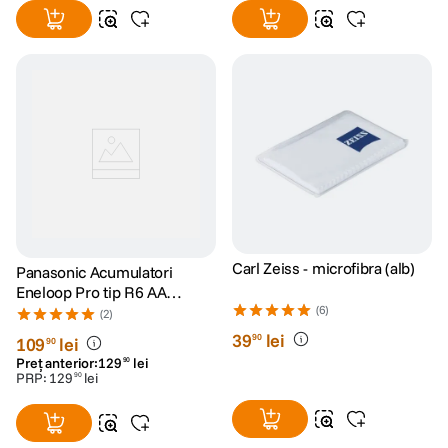
Carl Zeiss - microfibra (alb)
Panasonic Acumulatori
Eneloop Pro tip R6 AA
de2500mAh set 4buc +
(6)
(2)
Carcasa
39
lei
90
109
lei
90
Preț anterior:
129
lei
90
PRP:
129
lei
90