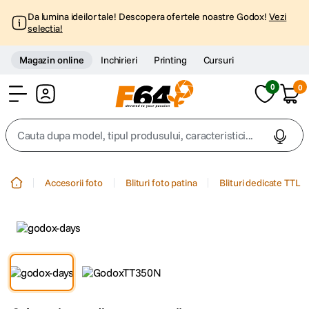
Da lumina ideilor tale! Descopera ofertele noastre Godox!
Vezi
selectia!
Magazin online
Inchirieri
Printing
Cursuri
0
0
Cont
Cauta dupa model, tipul produsului, caracteristici...
Top Cautari
Accesorii foto
Blituri foto patina
Blituri dedicate TTL
canon g7x
1
.
trepied
2
.
trepied telefon
3
.
peak design
4
.