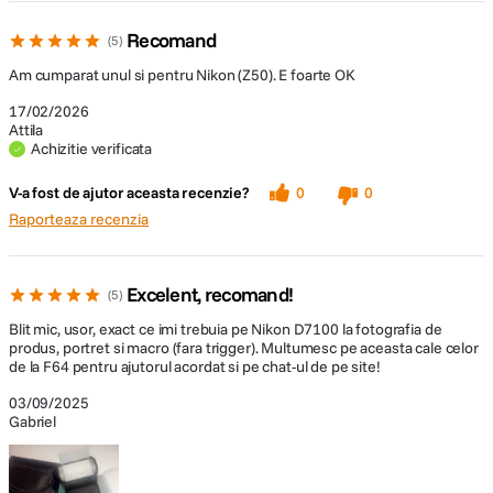
Recomand
5
Am cumparat unul si pentru Nikon (Z50). E foarte OK
17/02/2026
Attila
Achizitie verificata
V-a fost de ajutor aceasta recenzie?
0
0
Raporteaza recenzia
Excelent, recomand!
5
Blit mic, usor, exact ce imi trebuia pe Nikon D7100 la fotografia de
produs, portret si macro (fara trigger). Multumesc pe aceasta cale celor
de la F64 pentru ajutorul acordat si pe chat-ul de pe site!
03/09/2025
Gabriel