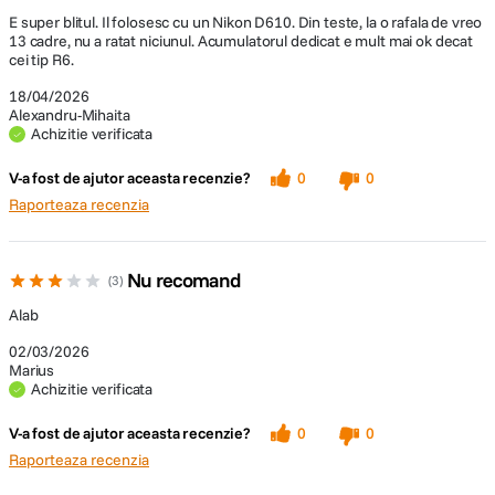
E super blitul. Il folosesc cu un Nikon D610. Din teste, la o rafala de vreo
13 cadre, nu a ratat niciunul. Acumulatorul dedicat e mult mai ok decat
cei tip R6.
18/04/2026
Alexandru-Mihaita
Achizitie verificata
V-a fost de ajutor aceasta recenzie?
0
0
Raporteaza recenzia
Nu recomand
3
Alab
02/03/2026
Marius
Achizitie verificata
V-a fost de ajutor aceasta recenzie?
0
0
Raporteaza recenzia