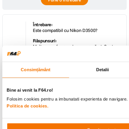
Întrebare:
Este compatibil cu Nikon D3500?
Răspunsuri:
Mulțumesc frumos. L-am cumpărat. Sunt
foarte mulțumit.
2
De către
János Csaba
voturi
1
persoană a găsit acest răspuns util
Consimțământ
Detalii
Afișează toate răspunsurile
(1)
Bine ai venit la F64.ro!
Adaugă un răspuns
Folosim cookies pentru a imbunatati experienta de navigare. P
Politica de cookies.
Afișează mai multe