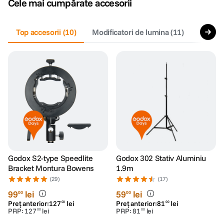
Cele mai cumpărate accesorii
canon sx740 hs
5
.
Top accesorii
(
10
)
Modificatori de lumina
(
11
)
Incarc
lavaliera
6
.
card memorie
7
.
ulanzi
8
.
insta 360
9
.
godox
10
.
Godox S2-type Speedlite
Godox 302 Stativ Aluminiu
Bracket Montura Bowens
1.9m
(29)
(17)
99
lei
59
lei
00
00
Preț anterior:
127
lei
Preț anterior:
81
lei
00
00
PRP:
127
lei
PRP:
81
lei
00
00