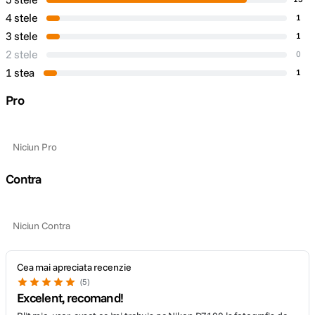
4 stele
1
3 stele
1
2 stele
0
1 stea
1
Pro
Niciun Pro
Contra
Niciun Contra
Cea mai apreciata recenzie
5
Excelent, recomand!