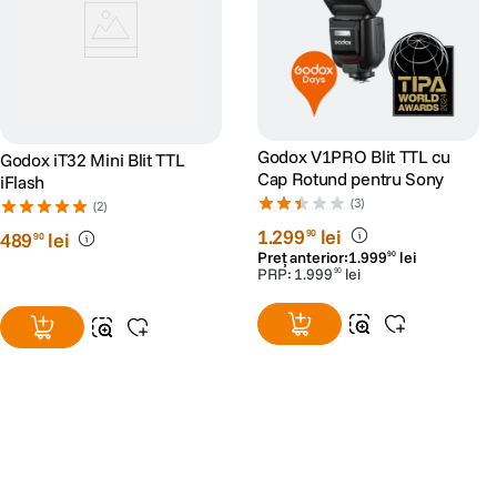
Godox V1PRO Blit TTL cu
Godox iT32 Mini Blit TTL
Cap Rotund pentru Sony
iFlash
(3)
(2)
1
.
299
lei
90
489
lei
90
Preț anterior:
1
.
999
lei
90
PRP:
1
.
999
lei
90
Alatura-te comunitatii creatorilor
Descopera inspiratie, recomandari utile,