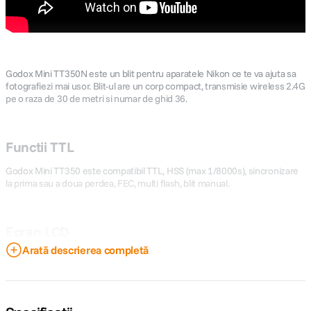
Godox Mini TT350N este un blit pentru aparatele Nikon ce te va ajuta sa
fotografiezi mai usor. Blit-ul are un corp compact, transmisie wireless 2.4G
pe o raza de 30 de metri si numar de ghid 36.
Functii TTL
Godox Mini TT350 este compatibil TTL, HSS (max 1/8000s), sincronizare
la prima sau a doua perdea, FEC, multi flash, blit manual.
Ecran LCD
Arată descrierea completă
Ecranul LCD iti afiseaza informatiile clar pentru a oferi o experienta de
utilizare placuta si usoara. Blit-ul are 4 butoane cu functii pentru a schimba
diferite setari si o rotita.