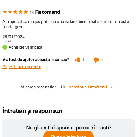
Recomand
5
Am apucat sa ma joc putin cu el si isi face bine treaba e micut nu este
foarte greu
29/01/2024
L***
Achizitie verificata
V-a fost de ajutor aceasta recenzie?
1
0
Raporteaza recenzia
afisarea recenziilor
1-10
Înapoi sus
Următorul
Întrebări și răspunsuri
Nu găsești răspunsul pe care îl cauți?
Pune o întrebare