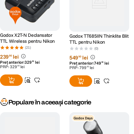
Godox X2T-N Declansator
Godox TT685IIN Thinklite Blit
TTL Wireless pentru Nikon
TTL pentru Nikon
(21)
(0)
239
lei
90
549
lei
90
Preț anterior:
329
lei
90
Preț anterior:
749
lei
90
PRP:
329
lei
90
PRP:
799
lei
90
Populare în aceeași categorie
Godox Days