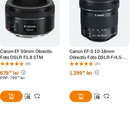
Canon EF 50mm Obiectiv
Canon EF-S 10-18mm
Foto DSLR F1.8 STM
Obiectiv Foto DSLR F/4.5-5.6
IS STM
(86)
(29)
679
lei
1
.
399
lei
99
99
PRP:
799
lei
99
Alatura-te comunitatii creatorilor