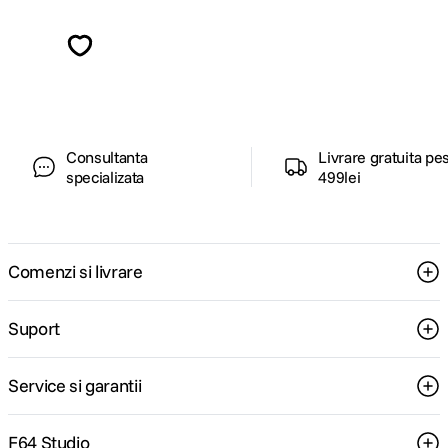
Descopera inspiratie, recomandari utile,
ghiduri foto-video si oferte pregatite special
pentru tine.
Consultanta
Livrare gratuita pe
specializata
499lei
Comenzi si livrare
Suport
Service si garantii
F64 Studio