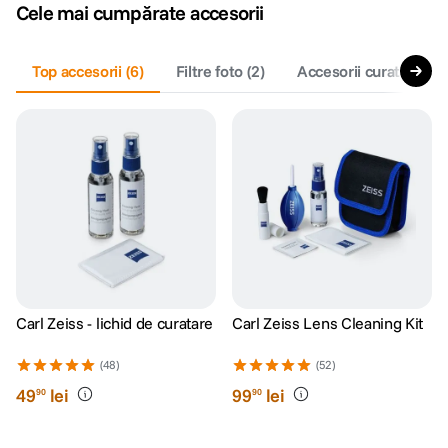
Cele mai cumpărate accesorii
Top accesorii
(
6
)
Filtre foto
(
2
)
Accesorii curatare si 
Carl Zeiss - lichid de curatare
Carl Zeiss Lens Cleaning Kit
(48)
(52)
49
lei
99
lei
90
90