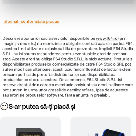
Tip Focalizare
Manual Focus
Parasolar inclus
Da
Informatii conformitate produs
DIMENSIUNE / GREUTATE:
Descrierea bunurilor sau a serviciilor disponibile pe
www.f64.ro
(prin
imagini, video etc.) nu reprezinta o obligatie contractuala din partea F64,
Diametru
acestea fiind utilizate exclusiv cu titlu de prezentare. Implicit F64 Studio
95.5
maxim
S.R.L. nu isi asuma raspunderea pentru eventualele erori de pret sau
stoc. Aceste erori nu obliga F64 Studio S.R.L. la nicio actiune. Preturile si
disponibilitatea produselor comercializate de catre F64 Studio SRL pot
Lungime
109,50 mm
suferi modificari ulterioare, acest lucru fiind influentat de factori externi
precum politica de preturi a distribuitorilor sau disponibilitatea
Greutate
735 g
produselor pe stocul acestora. De asemenea, F64 Studio S.R.L. isi
rezerva dreptul de a corecta eventuale omisiuni sau erori in afisare care
pot surveni in urma unor greseli de dactilografiere, lipsa de acuratete
sau erori ale produselor software, fara a anunta in prealabil.
S-ar putea să-ți placă și