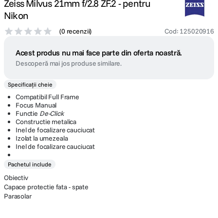
Zeiss Milvus 21mm f/2.8 ZF.2 - pentru
Nikon
(
0 recenzii
)
Cod
:
125020916
Acest produs nu mai face parte din oferta noastră.
Descoperă mai jos produse similare.
Specificații cheie
Compatibil Full Frame
Focus Manual
Functie
De-Click
Constructie metalica
Inel de focalizare cauciucat
Izolat la umezeala
Inel de focalizare cauciucat
Pachetul include
Obiectiv
Capace protectie fata - spate
Parasolar