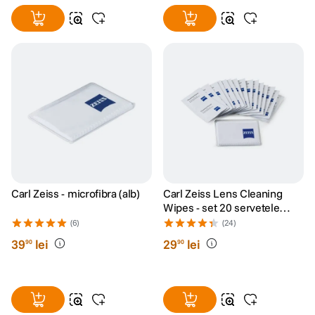
Carl Zeiss - microfibra (alb)
Carl Zeiss Lens Cleaning
Wipes - set 20 servetele
umede
(6)
(24)
39
lei
29
lei
90
90