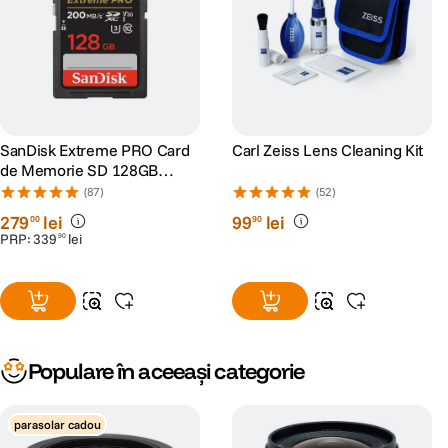
SanDisk Extreme PRO Card
Carl Zeiss Lens Cleaning Kit
de Memorie SD 128GB
SDXC UHS-I Class 10 U3 V30
(87)
(52)
+ 2 Ani RescuePRO Deluxe
279
lei
99
lei
00
90
PRP:
339
lei
90
Populare în aceeași categorie
parasolar cadou