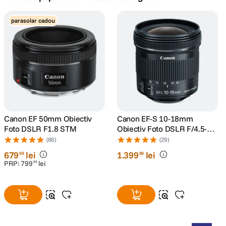
lavaliera
parasolar cadou
5
.
canon sx740 hs
6
.
card memorie
7
.
sony fx
8
.
dji mic mini
Canon EF 50mm Obiectiv
Canon EF-S 10-18mm
9
.
Foto DSLR F1.8 STM
Obiectiv Foto DSLR F/4.5-5.6
IS STM
(86)
(29)
dji osmo pocket 4
10
.
679
lei
1
.
399
lei
99
99
PRP:
799
lei
99