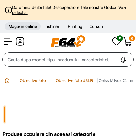
Da lumina ideilor tale! Descopera ofertele noastre Godox!
Vezi
selectia!
Magazin online
Inchirieri
Printing
Cursuri
0
0
Cont
Cauta dupa model, tipul produsului, caracteristici...
Top Cautari
Obiective foto
Obiective foto dSLR
Zeiss Milvus 21mm f
canon g7x
1
.
trepied
2
.
trepied telefon
3
.
Produse populare din aceeasi categorie
peak design
4
.