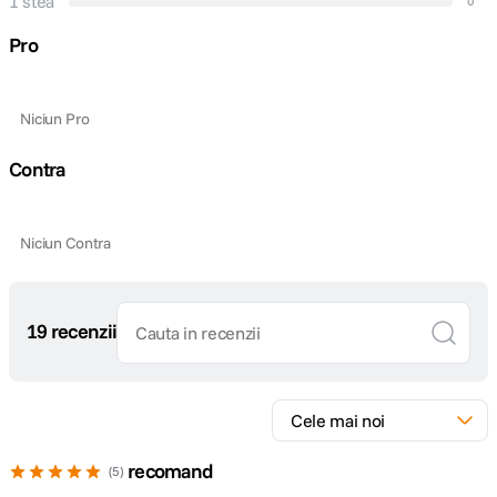
1 stea
0
Diametru
70mm
Pro
maxim
Lungime
111.2
Niciun Pro
Greutate
375g
Contra
DETALII PRODUCATOR
Niciun Contra
Cod producator
8546B005AA
19 recenzii
recomand
5