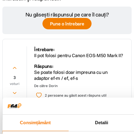
Nu găsești răspunsul pe care îl cauți?
Pune o întrebare
Întrebare:
Il pot folosi pentru Canon EOS-M50 Mark II?
Răspuns:
Se poate folosi doar impreuna cu un
3
adaptor ef-m / ef, ef-s
voturi
De către
Dorin
2
persoane au găsit acest răspuns util
Adaugă un răspuns
Consimțământ
Detalii
Afișează mai multe