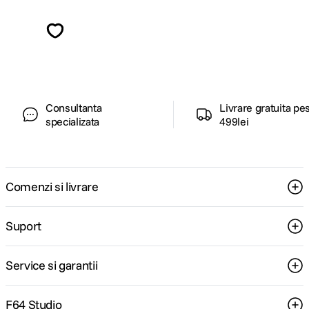
Descopera inspiratie, recomandari utile,
ghiduri foto-video si oferte pregatite special
pentru tine.
Consultanta
Livrare gratuita pe
specializata
499lei
Comenzi si livrare
Suport
Service si garantii
F64 Studio