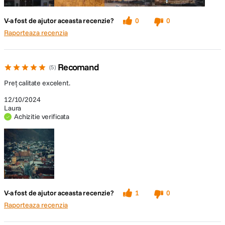
V-a fost de ajutor aceasta recenzie?
0
0
Raporteaza recenzia
Recomand
5
Preț calitate excelent.
12/10/2024
Laura
Achizitie verificata
V-a fost de ajutor aceasta recenzie?
1
0
Raporteaza recenzia