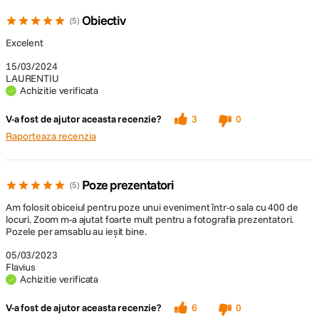
Obiectiv
5
Excelent
15/03/2024
LAURENTIU
Achizitie verificata
V-a fost de ajutor aceasta recenzie?
3
0
Raporteaza recenzia
Poze prezentatori
5
Am folosit obiceiul pentru poze unui eveniment într-o sala cu 400 de
locuri. Zoom m-a ajutat foarte mult pentru a fotografia prezentatori.
Pozele per amsablu au ieșit bine.
05/03/2023
Flavius
Achizitie verificata
V-a fost de ajutor aceasta recenzie?
6
0