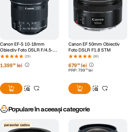
Canon EF-S 10-18mm
Canon EF 50mm Obiectiv
Obiectiv Foto DSLR F/4.5-5.6
Foto DSLR F1.8 STM
IS STM
(29)
(86)
1
.
399
lei
679
lei
99
99
PRP:
799
lei
99
Populare în aceeași categorie
parasolar cadou