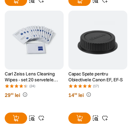
Carl Zeiss Lens Cleaning
Capac Spate pentru
Wipes - set 20 servetele
Obiectivele Canon EF, EF-S
umede
(24)
(17)
29
lei
14
lei
90
99