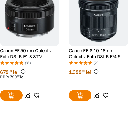
Canon EF 50mm Obiectiv
Canon EF-S 10-18mm
Foto DSLR F1.8 STM
Obiectiv Foto DSLR F/4.5-5.6
IS STM
(86)
(29)
679
lei
1
.
399
lei
99
99
PRP:
799
lei
99
Alatura-te comunitatii creatorilor