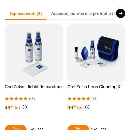
canon sx740 hs
Top accesorii
5
.
(
4
)
Accesorii curatare si protectie
(
3
)
A
lavaliera
6
.
sony fx
7
.
card memorie
8
.
dji mic mini
9
.
dji osmo
10
.
Carl Zeiss - lichid de curatare
Carl Zeiss Lens Cleaning Kit
(48)
(52)
49
lei
99
lei
90
90