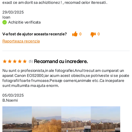
exact ce am dorit sa achizitionez ! , recomad celor iteresati .
29/03/2025
Ioan
Achizitie verificata
V-a fost de ajutor aceasta recenzie?
0
0
Raporteaza recenzia
Recomand cu incredere.
5
Nu sunt o profesionista,in ale fotografiei.Anul trecut am cumparat un
aparat Canon EOS2000,iar acum acest obiectiv,se potriveste si se poate
fotografii foarte frumoase.Peisaje oameni,animale etc .Ca incepatare
sunt multumita ma ajuta enorm.
05/03/2025
B.Noemi