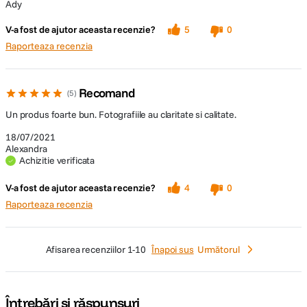
Ady
V-a fost de ajutor aceasta recenzie?
5
0
Raporteaza recenzia
Recomand
5
Un produs foarte bun. Fotografiile au claritate si calitate.
18/07/2021
Alexandra
Achizitie verificata
V-a fost de ajutor aceasta recenzie?
4
0
Raporteaza recenzia
afisarea recenziilor
1-10
Înapoi sus
Următorul
Întrebări și răspunsuri