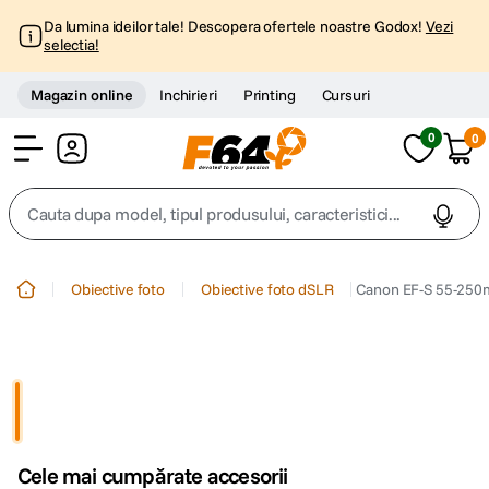
Da lumina ideilor tale! Descopera ofertele noastre Godox!
Vezi
selectia!
Magazin online
Inchirieri
Printing
Cursuri
0
0
Cont
Cauta dupa model, tipul produsului, caracteristici...
Top Cautari
Obiective foto
Obiective foto dSLR
Canon EF-S 55-250m
canon g7x
1
.
trepied
2
.
trepied telefon
3
.
Cele mai cumpărate accesorii
peak design
4
.