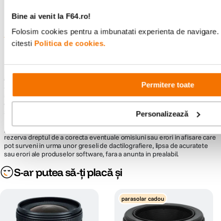
Bine ai venit la F64.ro!
Folosim cookies pentru a imbunatati experienta de navigare. 
Informatii conformitate produs
citesti
Politica de cookies.
Descrierea bunurilor sau a serviciilor disponibile pe
www.f64.ro
(prin
imagini, video etc.) nu reprezinta o obligatie contractuala din partea F64,
acestea fiind utilizate exclusiv cu titlu de prezentare. Implicit F64 Studio
Permitere toate
S.R.L. nu isi asuma raspunderea pentru eventualele erori de pret sau
stoc. Aceste erori nu obliga F64 Studio S.R.L. la nicio actiune. Preturile si
disponibilitatea produselor comercializate de catre F64 Studio SRL pot
suferi modificari ulterioare, acest lucru fiind influentat de factori externi
Personalizează
precum politica de preturi a distribuitorilor sau disponibilitatea
produselor pe stocul acestora. De asemenea, F64 Studio S.R.L. isi
rezerva dreptul de a corecta eventuale omisiuni sau erori in afisare care
pot surveni in urma unor greseli de dactilografiere, lipsa de acuratete
sau erori ale produselor software, fara a anunta in prealabil.
S-ar putea să-ți placă și
parasolar cadou