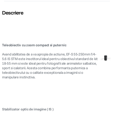
Descriere
Teleobiectiv cu zoom compact si puternic
Avand abilitatea de a va apropia de actiune, EF-S 55-250mm f/4-
5.6 IS STM este insotitorul ideal pentru obiectivul standard de kit
18-55 mm si este ideal pentru fotografii ale animalelor salbatice,
sport si calatorii. Acesta combina performanta puternica a
teleobiectivului cu o calitate exceptionala a imaginii si o
manipulare instinctiva.
Stabilizator optic de imagine ( IS )