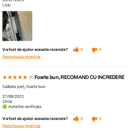
Liviu
V-a fost de ajutor aceasta recenzie?
0
0
Raporteaza recenzia
Foarte bun, RECOMAND CU INCREDERE
5
Calitate preț, foarte bun
27/08/2021
ChIra
Achizitie verificata
V-a fost de ajutor aceasta recenzie?
0
0
Raporteaza recenzia