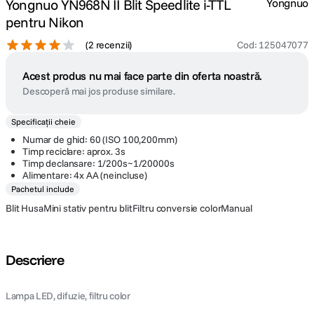
Yongnuo YN968N II Blit Speedlite i-TTL
Yongnuo
pentru Nikon
(
2 recenzii
)
Cod
:
125047077
Acest produs nu mai face parte din oferta noastră.
Descoperă mai jos produse similare.
Specificații cheie
Numar de ghid: 60 (ISO 100,200mm)
Timp reciclare: aprox. 3s
Timp declansare: 1/200s~1/20000s
Alimentare: 4x AA (neincluse)
Pachetul include
Blit HusaMini stativ pentru blitFiltru conversie colorManual
Descriere
Lampa LED, difuzie, filtru color