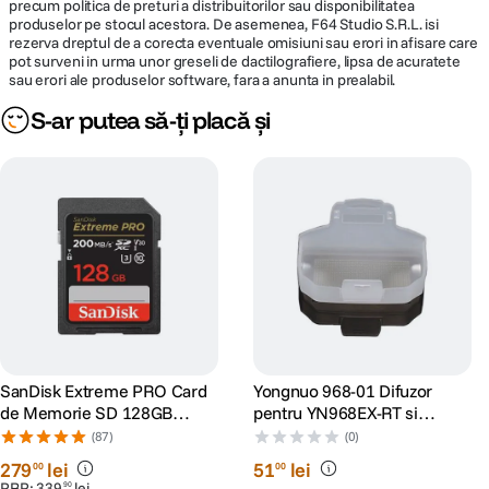
precum politica de preturi a distribuitorilor sau disponibilitatea
produselor pe stocul acestora. De asemenea, F64 Studio S.R.L. isi
rezerva dreptul de a corecta eventuale omisiuni sau erori in afisare care
pot surveni in urma unor greseli de dactilografiere, lipsa de acuratete
sau erori ale produselor software, fara a anunta in prealabil.
S-ar putea să-ți placă și
SanDisk Extreme PRO Card
Yongnuo 968-01 Difuzor
de Memorie SD 128GB
pentru YN968EX-RT si
SDXC UHS-I Class 10 U3 V30
YN968N
(87)
(0)
+ 2 Ani RescuePRO Deluxe
279
lei
51
lei
00
00
PRP:
339
lei
90