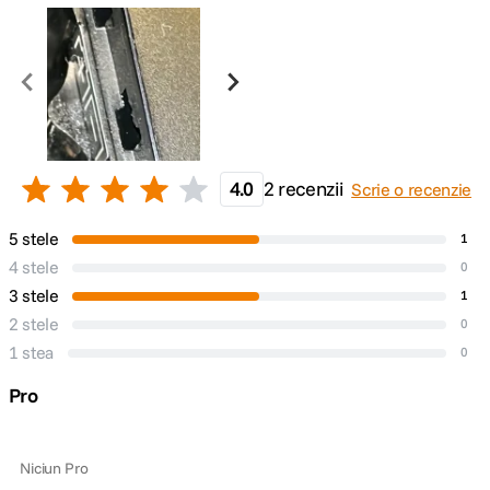
Compatibilitate
Nikon
DETALII PRODUCATOR
Cod producator
YN968NII
4.0
2 recenzii
Scrie o recenzie
5 stele
1
4 stele
0
3 stele
1
2 stele
0
1 stea
0
Pro
Niciun Pro