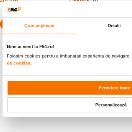
489
lei
1
.
299
lei
Preț anterior:
1
.
999
lei
90
PRP:
1
.
999
lei
90
Consimțământ
Detalii
Bine ai venit la F64.ro!
Folosim cookies pentru a imbunatati experienta de navigare. P
Alatura-te comunitatii creatorilor
de cookies.
Descopera inspiratie, recomandari utile,
ghiduri foto-video si oferte pregatite special
pentru tine.
Permitere toate
Personalizează
Consultanta
Livrare gratuita pe
specializata
499lei