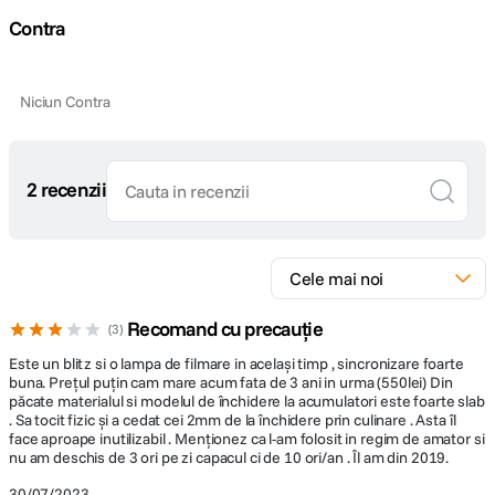
Contra
Niciun Contra
2 recenzii
Recomand cu precauție
3
Este un blitz si o lampa de filmare in același timp , sincronizare foarte
buna. Prețul puțin cam mare acum fata de 3 ani in urma (550lei) Din
păcate materialul si modelul de închidere la acumulatori este foarte slab
. Sa tocit fizic și a cedat cei 2mm de la închidere prin culinare . Asta îl
face aproape inutilizabil . Menționez ca l-am folosit in regim de amator si
nu am deschis de 3 ori pe zi capacul ci de 10 ori/an . Îl am din 2019.
30/07/2023