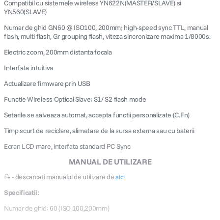
Compatibil cu sistemele wireless YN622N(MASTER/SLAVE) si
YN560(SLAVE)
Numar de ghid GN60 @ ISO100, 200mm; high-speed sync TTL, manual
flash, multi flash, Gr grouping flash, viteza sincronizare maxima 1/8000s.
Electric zoom, 200mm distanta focala
Interfata intuitiva
Actualizare firmware prin USB
Functie Wireless Optical Slave; S1/ S2 flash mode
Setarile se salveaza automat, accepta functii personalizate (C.Fn)
Timp scurt de reciclare, alimetare de la sursa externa sau cu baterii
Ecran LCD mare, interfata standard PC Sync
MANUAL DE UTILIZARE
📝 - descarcati manualul de utilizare de
aici
Specificatii:
Numar de ghid: 60 (ISO 100,200mm)