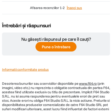
afisarea recenziilor
1-2
Înapoi sus
Întrebări și răspunsuri
Nu găsești răspunsul pe care îl cauți?
Pune o întrebare
Informatii conformitate produs
Descrierea bunurilor sau a serviciilor disponibile pe
www.f64.ro
(prin
imagini, video etc.) nu reprezinta o obligatie contractuala din partea F64,
acestea fiind utilizate exclusiv cu titlu de prezentare. Implicit F64 Studio
S.R.L. nu isi asuma raspunderea pentru eventualele erori de pret sau
stoc. Aceste erori nu obliga F64 Studio S.R.L. la nicio actiune. Preturile si
disponibilitatea produselor comercializate de catre F64 Studio SRL pot
suferi modificari ulterioare, acest lucru fiind influentat de factori externi