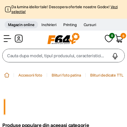
Da lumina ideilor tale! Descopera ofertele noastre Godox!
Vezi
selectia!
Magazin online
Inchirieri
Printing
Cursuri
0
0
Cont
Cauta dupa model, tipul produsului, caracteristici...
Top Cautari
Accesorii foto
Blituri foto patina
Blituri dedicate TTL
canon g7x
1
.
trepied
2
.
trepied telefon
3
.
Produse populare din aceeasi categorie
peak design
4
.