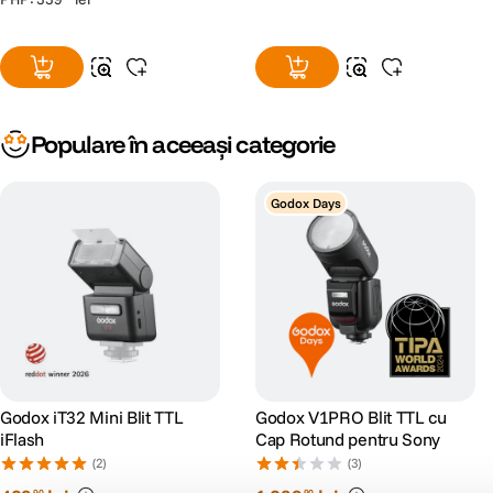
Populare în aceeași categorie
Godox Days
Godox iT32 Mini Blit TTL
Godox V1PRO Blit TTL cu
iFlash
Cap Rotund pentru Sony
(2)
(3)
90
90