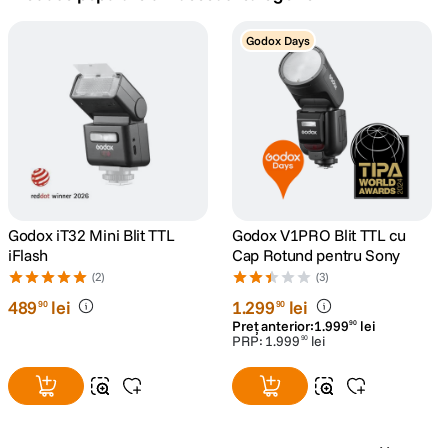
canon sx740 hs
Godox Days
5
.
lavaliera
6
.
card memorie
7
.
dji mic mini
8
.
dji osmo
Godox iT32 Mini Blit TTL
Godox V1PRO Blit TTL cu
9
.
iFlash
Cap Rotund pentru Sony
(2)
(3)
insta 360
10
.
489
lei
1
.
299
lei
90
90
Preț anterior:
1
.
999
lei
90
PRP:
1
.
999
lei
90