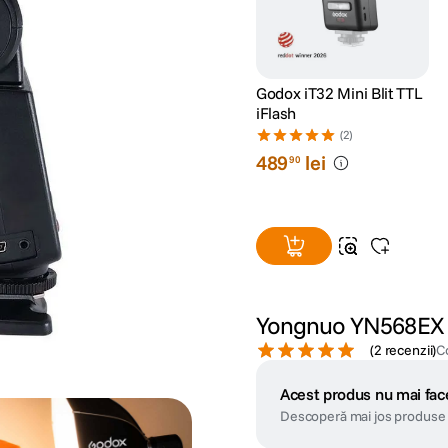
Godox iT32 Mini Blit TTL
iFlash
(2)
489
lei
90
Yongnuo YN568EX II
(
2 recenzii
)
C
Acest produs nu mai face
Descoperă mai jos produse 