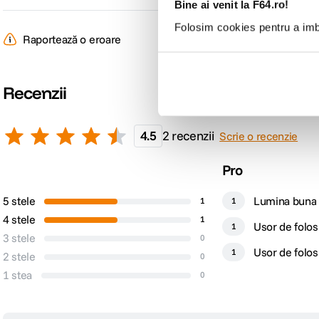
Bine ai venit la F64.ro!
Folosim cookies pentru a imbu
Cap zoom
24 - 105 mm
Raportează o eroare
COMPATIBILITATE SI CONTROL:
Recenzii
Compatibilitate
Nikon
4.5
2 recenzii
Scrie o recenzie
DETALII PRODUCATOR
Pro
Cod producator
YN568EX III/N
5 stele
Lumina buna
1
1
4 stele
1
Usor de folos
1
3 stele
0
Usor de folos
1
2 stele
0
1 stea
0