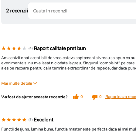
2 recenzii
Raport calitate pret bun
4
Am achizitionat acest blit de vreo cateva saptamani si vreau sa spun ca sunt
evenimente si nu m-a lasat niciodata la greu. Singurul "complaint" pe care 
ales pe racoare pentru ca la termina extraordinar de repede, dar daca punet
Mai multe detalii
Pro
Contra
Raporteaza rece
0
0
V-a fost de ajutor aceasta recenzie?
Lumina buna
Consuma bateriile repede
Usor de folosit
Excelent
5
Functii deajuns, lumina buna, functia master este perfecta daca ai mai multe