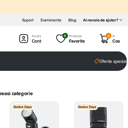
Suport
Evenimente
Blog
Ai nevoie de ajutor?
0
Produse
0
In
Cont
Favorite
Cos
Oferte special
eeasi categorie
Godox Days
Godox Days