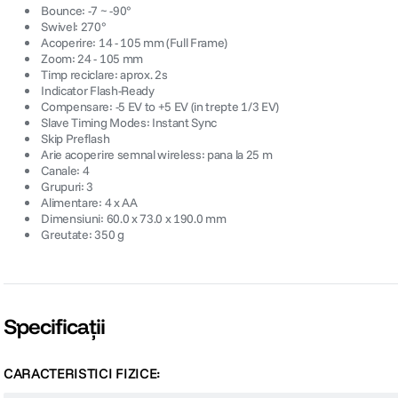
 Bounce: -7 ~ -90°
 Swivel: 270°
 Acoperire: 14 - 105 mm (Full Frame)
 Zoom: 24 - 105 mm
 Timp reciclare: aprox. 2s
 Indicator Flash-Ready
 Compensare: -5 EV to +5 EV (in trepte 1/3 EV)
 Slave Timing Modes: Instant Sync
 Skip Preflash
 Arie acoperire semnal wireless: pana la 25 m
 Canale: 4
 Grupuri: 3
 Alimentare: 4 x AA
 Dimensiuni: 60.0 x 73.0 x 190.0 mm
 Greutate: 350 g
Specificații
CARACTERISTICI FIZICE: