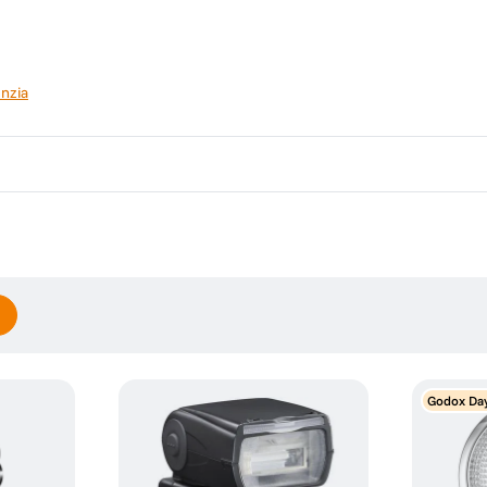
nzia
Godox Da