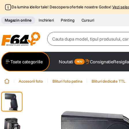
Da lumina ideilor tale! Descopera ofertele noastre Godox!
Vezi selec
Magazin online
Inchirieri
Printing
Cursuri
Cauta dupa model, tipul produsului, caracter
Top Cautari
Toate categoriile
Noutati
Consignatie
Resigila
canon g7x
1
.
Accesorii foto
Blituri foto patina
Blituri dedicate TTL
trepied
2
.
trepied telefon
3
.
peak design
4
.
canon sx740 hs
5
.