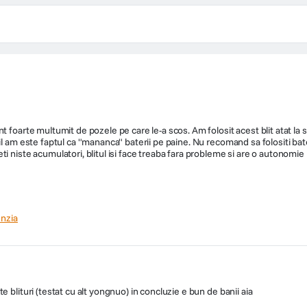
 foarte multumit de pozele pe care le-a scos. Am folosit acest blit atat la se
il am este faptul ca "mananca" baterii pe paine. Nu recomand sa folositi bate
i niste acumulatori, blitul isi face treaba fara probleme si are o autonomie
nzia
 blituri (testat cu alt yongnuo) in concluzie e bun de banii aia