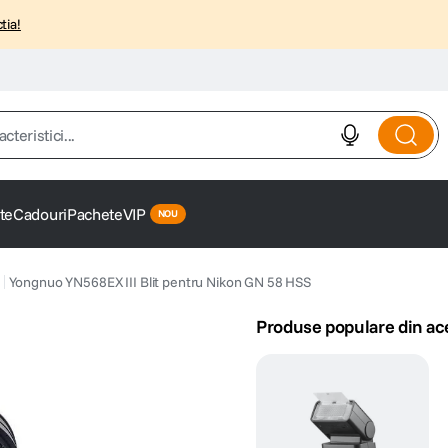
tia!
istici...
te
Cadouri
Pachete
VIP
Yongnuo YN568EX III Blit pentru Nikon GN 58 HSS
Produse populare din ac