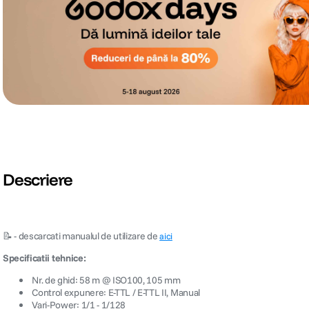
Descriere
📝 - descarcati manualul de utilizare de
aici
Specificatii tehnice:
 Nr. de ghid: 58 m @ ISO100, 105 mm
 Control expunere: E-TTL / E-TTL II, Manual
 Vari-Power: 1/1 - 1/128