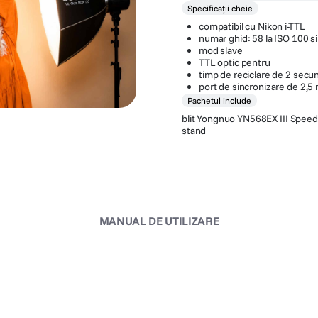
Specificații cheie
compatibil cu Nikon i-TTL
numar ghid: 58 la ISO 100 
mod slave
TTL optic pentru
timp de reciclare de 2 secu
port de sincronizare de 2,5
Pachetul include
blit Yongnuo YN568EX III Speed
stand
MANUAL DE UTILIZARE