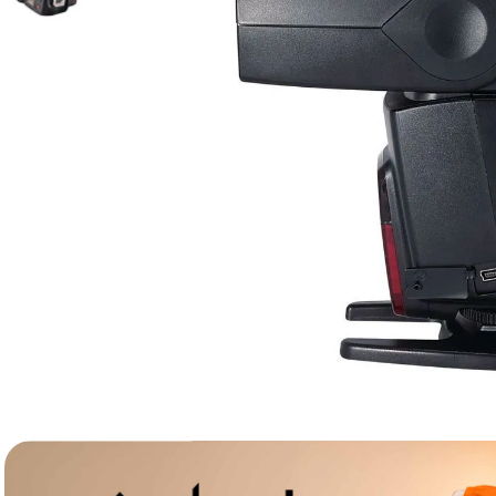
lavaliera
6
.
sony fx
7
.
card memorie
8
.
dji mic mini
9
.
dji osmo
10
.