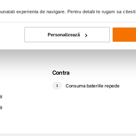
natati experienta de navigare. Pentru detalii te rugam sa citest
Personalizează
Contra
Consuma bateriile repede
1
it
it