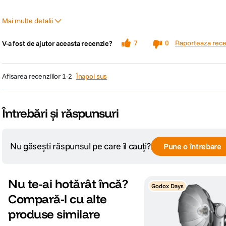
Mai multe detalii
Pro
Raporteaza rece
7
0
V-a fost de ajutor aceasta recenzie?
usor de folosit
afisarea recenziilor
1-2
Înapoi sus
Întrebări și răspunsuri
Nu găsești răspunsul pe care îl cauți?
Pune o întrebare
Nu te-ai hotărât încă?
Godox Days
Compară-l cu alte
produse similare