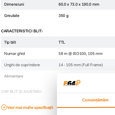
Dimensiuni
60.0 x 73.0 x 190.0 mm
Greutate
350 g
CARACTERISTICI BLIT:
Tip blit
TTL
Numar ghid
58 m @ ISO100, 105 mm
Unghi de cuprindere
14 - 105 mm (Full Frame)
Alimentare
2x AA
CAP BLIT SI AJUSTARI:
Consimțământ
Cap bounce
-7 ~ -90°
Vezi mai multe specificații
Cap rotativ
270°