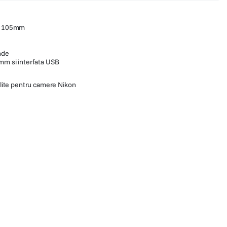
si 105mm
nde
 mm si interfata USB
lite pentru camere Nikon