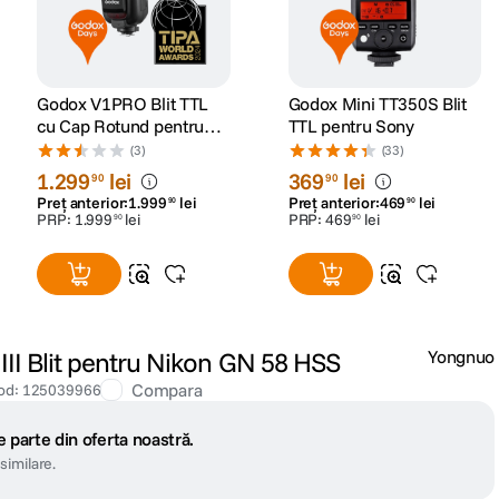
Godox V1PRO Blit TTL
Godox Mini TT350S Blit
cu Cap Rotund pentru
TTL pentru Sony
Sony
(3)
(33)
1
.
299
lei
369
lei
90
90
Preț anterior:
1
.
999
lei
Preț anterior:
469
lei
90
90
PRP:
1
.
999
lei
PRP:
469
lei
90
90
I Blit pentru Nikon GN 58 HSS
Yongnuo
Compara
od
:
125039966
 parte din oferta noastră.
similare.