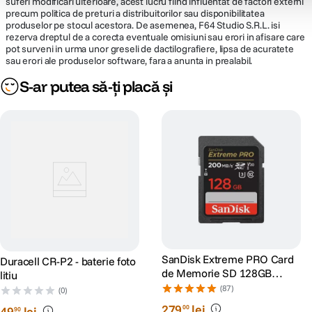
suferi modificari ulterioare, acest lucru fiind influentat de factori externi
Lungime
94.5mm
precum politica de preturi a distribuitorilor sau disponibilitatea
produselor pe stocul acestora. De asemenea, F64 Studio S.R.L. isi
Greutate
600g
rezerva dreptul de a corecta eventuale omisiuni sau erori in afisare care
pot surveni in urma unor greseli de dactilografiere, lipsa de acuratete
sau erori ale produselor software, fara a anunta in prealabil.
DETALII PRODUCATOR
S-ar putea să-ți placă și
Cod producator
1042472
SanDisk Extreme PRO Card
Duracell CR-P2 - baterie foto
de Memorie SD 128GB
litiu
SDXC UHS-I Class 10 U3 V30
(87)
(0)
+ 2 Ani RescuePRO Deluxe
279
lei
00
49
lei
90