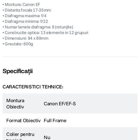
• Montura: Canon EF
• Distanta focala 17-35mm
• Diafragma maxima: f/4
• Diafragma minima: f/22
• Numar lamele diafragma: 9 (rotunjite)
• Constructie optica: 13 elemente in 12 grupuri
• Dimensiuni: 94 x 89mm
• Greutate: 600g
Specificații
CARACTERISTICI TEHNICE:
Montura
Canon EF/EF-S
Obiectiv
Format Obiectiv
Full Frame
Colier pentru
Nu