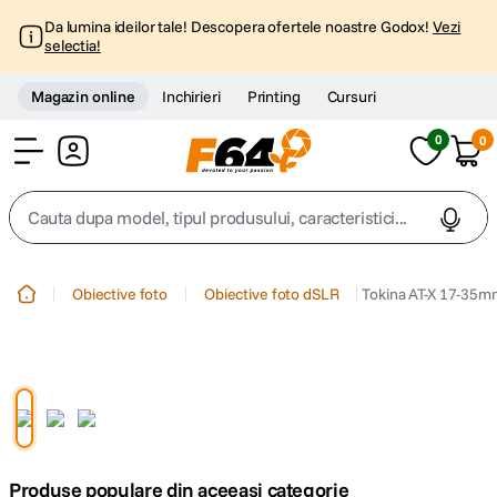
Da lumina ideilor tale! Descopera ofertele noastre Godox!
Vezi
selectia!
Magazin online
Inchirieri
Printing
Cursuri
0
0
Cont
Cauta dupa model, tipul produsului, caracteristici...
Top Cautari
Obiective foto
Obiective foto dSLR
Tokina AT-X 17-35m
canon g7x
1
.
trepied
2
.
trepied telefon
3
.
Produse populare din aceeasi categorie
peak design
4
.