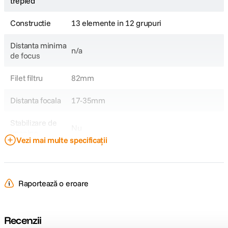
trepied
Constructie
13 elemente in 12 grupuri
Distanta minima
n/a
de focus
Filet filtru
82mm
Distanta focala
17-35mm
Stabilizare de
Nu
imagine
Vezi mai multe specificații
Tip Obiectiv
Wide
Obiectiv Fix /
Zoom
Raportează o eroare
Zoom
Focala Zoom
17-35mm
Recenzii