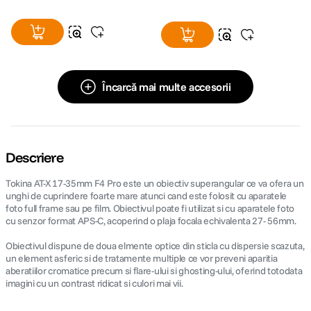
Încarcă mai multe accesorii
Descriere
Tokina AT-X 17-35mm F4 Pro este un obiectiv superangular ce va ofera un
unghi de cuprindere foarte mare atunci cand este folosit cu aparatele
foto full frame sau pe film. Obiectivul poate fi utilizat si cu aparatele foto
cu senzor format APS-C, acoperind o plaja focala echivalenta 27- 56mm.
Obiectivul dispune de doua elmente optice din sticla cu dispersie scazuta,
un element asferic si de tratamente multiple ce vor preveni aparitia
aberatiilor cromatice precum si flare-ului si ghosting-ului, oferind totodata
imagini cu un contrast ridicat si culori mai vii.