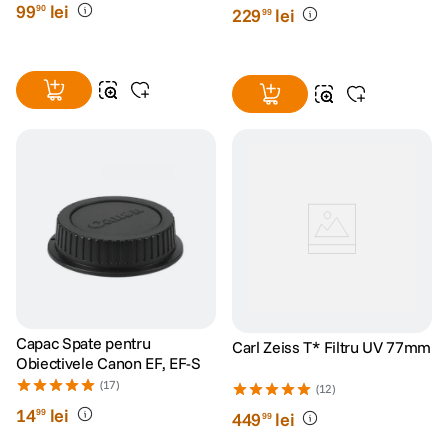
99
lei
90
229
lei
99
Capac Spate pentru
Carl Zeiss T* Filtru UV 77mm
Obiectivele Canon EF, EF-S
(17)
(12)
14
lei
99
449
lei
99