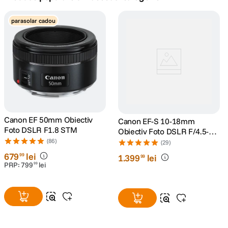
lavaliera
parasolar cadou
5
.
canon sx740 hs
6
.
card memorie
7
.
sony fx
8
.
dji mic mini
Canon EF 50mm Obiectiv
9
.
Canon EF-S 10-18mm
Foto DSLR F1.8 STM
Obiectiv Foto DSLR F/4.5-5.6
IS STM
(86)
dji osmo pocket 4
(29)
10
.
679
lei
99
1
.
399
lei
99
PRP:
799
lei
99