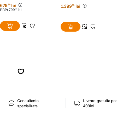
679
lei
99
1
.
399
lei
99
PRP:
799
lei
99
Alatura-te comunitatii creatorilor
Descopera inspiratie, recomandari utile,
ghiduri foto-video si oferte pregatite special
pentru tine.
Consultanta
Livrare gratuita pe
specializata
499lei