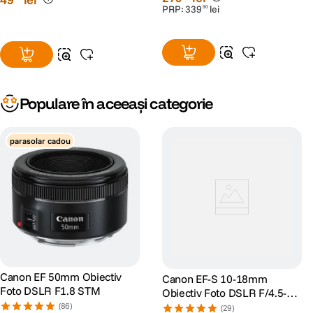
PRP:
339
lei
90
Populare în aceeași categorie
parasolar cadou
Canon EF 50mm Obiectiv
Canon EF-S 10-18mm
Foto DSLR F1.8 STM
Obiectiv Foto DSLR F/4.5-5.6
IS STM
(86)
(29)