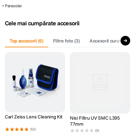
• Parasolar
Cele mai cumpărate accesorii
Top accesorii
(
6
)
Filtre foto
(
3
)
Accesorii curatare si 
Carl Zeiss Lens Cleaning Kit
Nisi Filtru UV SMC L395
77mm
(52)
(0)