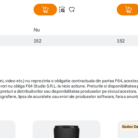
Nu
152
152
ni, video etc.) nu reprezinta o obligatie contractuala din partea F64, acestea 
ri nu obliga F64 Studio S.R.L. la nicio actiune. Preturile si disponibilitate
de preturi a distribuitorilor sau disponibilitatea produselor pe stocul acesto
ografiere, lipsa de acuratete sau erori ale produselor software, fara a anunta
Godox Da