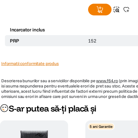
Incarcator inclus
PRP
152
Informatii conformitate produs
Descrierea bunurilor sau a serviciilor disponibile pe
www.f64.ro
(prin imagi
isi asuma raspunderea pentru eventualele erori de pret sau stoc. Aceste ero
ulterioare, acest lucru fiind influentat de factori externi precum politica 
omisiuni sau erori in afisare care pot surveni in urma unor greseli de dactil
S-ar putea să-ți placă și
5 ani Garantie