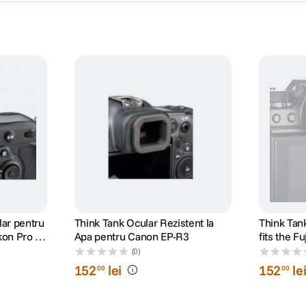
lar pentru
Think Tank Ocular Rezistent la
Think Tan
kon Pro cu
Apa pentru Canon EP-R3
fits the Fu
phobia
and GFX-5
(0)
Husa de P
152
lei
152
le
00
00