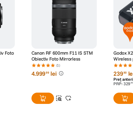
iv Foto
Canon RF 600mm F11 IS STM
Godox X2
Obiectiv Foto Mirrorless
(1)
4
.
999
lei
239
le
99
90
Preț anteri
PRP:
329
90