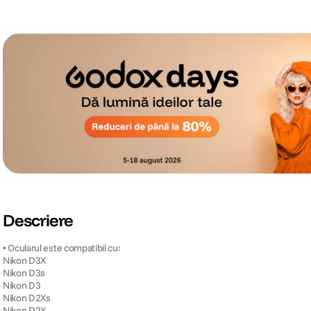
Descriere
• Ocularul este compatibil cu:
Nikon D3X
Nikon D3s
Nikon D3
Nikon D2Xs
Nikon D2X