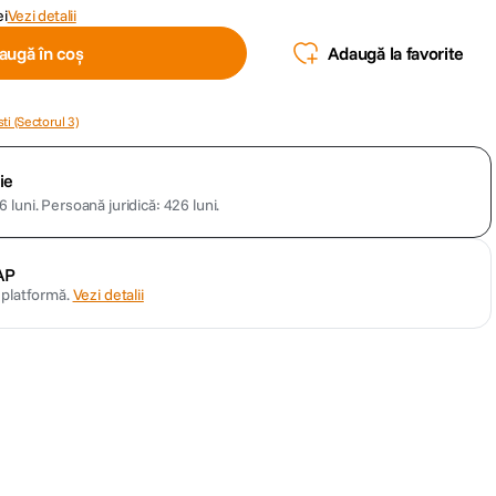
ei
Vezi detalii
augă în coș
Adaugă la favorite
ti (Sectorul 3)
ie
 luni.
Persoană juridică: 426 luni.
AP
n platformă.
Vezi detalii