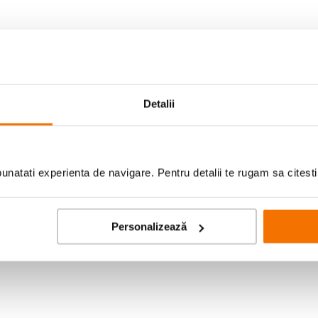
Detalii
natati experienta de navigare. Pentru detalii te rugam sa citest
kon Z8? Mulțumesc.
. Ocularul potrivit pentru Nikon Z8 este acesta: https://www.f64.ro
Personalizează