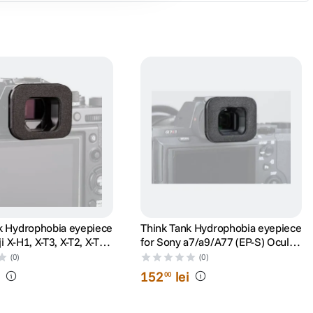
k Hydrophobia eyepiece
Think Tank Hydrophobia eyepiece
ji X-H1, X-T3, X-T2, X-T1
for Sony a7/a9/A77 (EP-S) Ocular
0 (EP-F) Ocular pentru
pentru Husa de Ploaie
(0)
(0)
loaie
i
152
lei
00