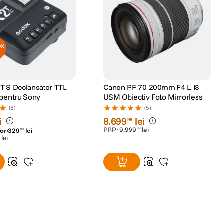
T-S Declansator TTL
Canon RF 70-200mm F4 L IS
Wireless pentru Sony
USM Obiectiv Foto Mirrorless
(8)
(5)
i
8
.
699
lei
99
PRP:
9
.
999
lei
99
or:
329
lei
90
lei