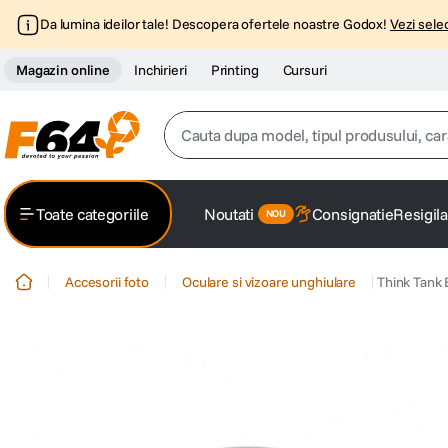
Da lumina ideilor tale! Descopera ofertele noastre Godox!
Vezi selec
Magazin online
Inchirieri
Printing
Cursuri
Cauta dupa model, tipul produsului, caracter
Top Cautari
Toate categoriile
Noutati
Consignatie
Resigila
canon g7x
1
.
Accesorii foto
Oculare si vizoare unghiulare
Think Tank 
trepied
2
.
trepied telefon
3
.
peak design
4
.
canon sx740 hs
5
.