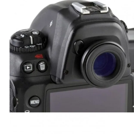
lavaliera
6
.
card memorie
7
.
dji mic mini
8
.
dji osmo
9
.
insta 360
10
.