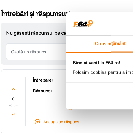
Întrebări și răspunsuri
Nu găsești răspunsul pe care îl cauți?
Pune o întrebare
Consimțământ
Bine ai venit la F64.ro!
Folosim cookies pentru a imbu
Întrebare:
Bună ziua. Este compatibil cu Ni
Răspuns:
Buna ziua! Nu, nu este compatibil
De către
f64
0
voturi
Adaugă un răspuns