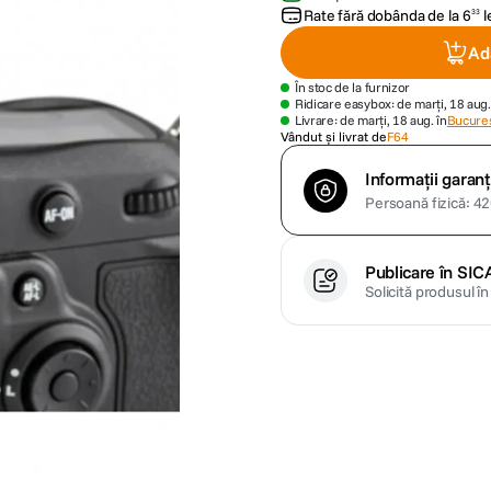
Rate fără dobânda de la
6
l
33
Ad
În stoc de la furnizor
Ridicare easybox: de marți, 18 aug.
Livrare: de marți, 18 aug. în
Bucures
Vândut și livrat de
F64
Informații garanț
Persoană fizică: 426
Publicare în SIC
Solicită produsul î